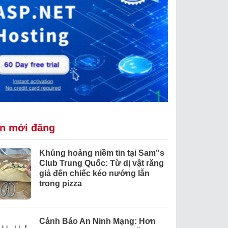
in mới đăng
Khủng hoảng niềm tin tại Sam"s
Club Trung Quốc: Từ dị vật răng
giả đến chiếc kéo nướng lẫn
trong pizza
Cảnh Báo An Ninh Mạng: Hơn