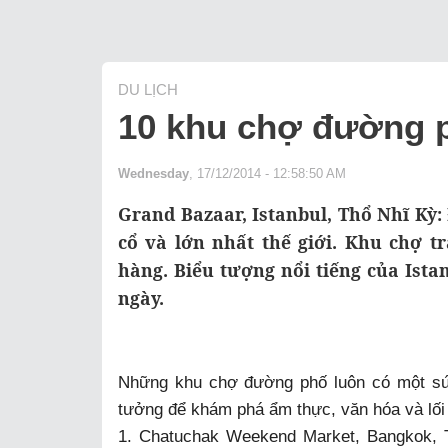
DU LỊCH
10 khu chợ đường p
Wednesday
, 17/12/2014 - 12:58:50 AM
Grand Bazaar, Istanbul, Thổ Nhĩ Kỳ
cổ và lớn nhất thế giới. Khu chợ t
hàng. Biểu tượng nổi tiếng của Ista
ngày.
Những khu chợ đường phố luôn có một sức
tưởng để khám phá ẩm thực, văn hóa và lối
1. Chatuchak Weekend Market, Bangkok, T