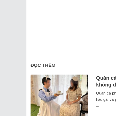
ĐỌC THÊM
Quán cà
không đ
Quán cà ph
hầu gái và 
...