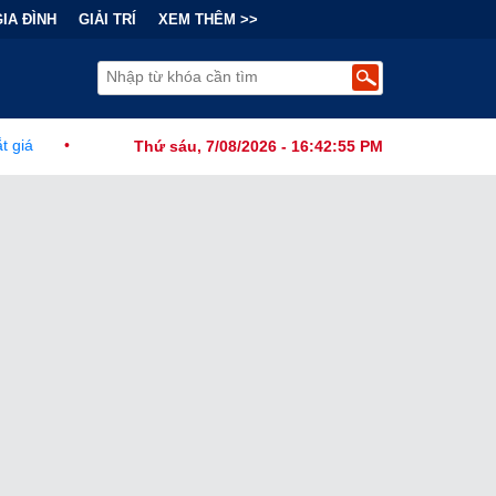
GIA ĐÌNH
GIẢI TRÍ
XEM THÊM >>
 Tài Chính Đằng Sau "Cơn Sốt" Trà Sữa Nhượng Quyền: Lợi Nhuận Th
Thứ sáu, 7/08/2026 - 16:42:56 PM