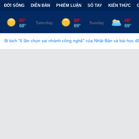
ĐỜI SỐNG
DIỄN ĐÀN
PHIẾM LUẬN
SỔ TAY
KIẾN THỨC
chọn sai nhánh công nghệ" của Nhật Bản và bài học đắt giá
•
Bẫy