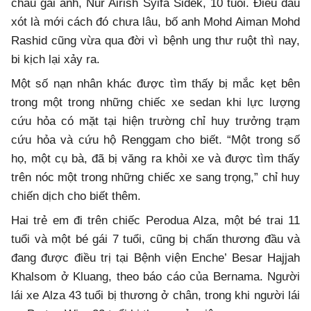
cháu gái anh, Nur Airish Syifa Sidek, 10 tuổi. Điều đau
xót là mới cách đó chưa lâu, bố anh Mohd Aiman Mohd
Rashid cũng vừa qua đời vì bệnh ung thư ruột thì nay,
bi kịch lại xảy ra.
Một số nạn nhân khác được tìm thấy bị mắc kẹt bên
trong một trong những chiếc xe sedan khi lực lượng
cứu hỏa có mặt tại hiện trường chỉ huy trưởng trạm
cứu hỏa và cứu hộ Renggam cho biết. “Một trong số
họ, một cụ bà, đã bị văng ra khỏi xe và được tìm thấy
trên nóc một trong những chiếc xe sang trọng,” chỉ huy
chiến dịch cho biết thêm.
Hai trẻ em đi trên chiếc Perodua Alza, một bé trai 11
tuổi và một bé gái 7 tuổi, cũng bị chấn thương đầu và
đang được điều trị tại Bệnh viện Enche’ Besar Hajjah
Khalsom ở Kluang, theo báo cáo của Bernama. Người
lái xe Alza 43 tuổi bị thương ở chân, trong khi người lái