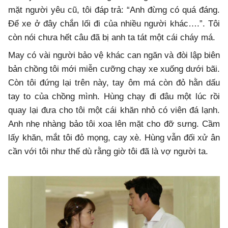
mặt người yêu cũ, tôi đáp trả: “Anh đừng có quá đáng.
Để xe ở đây chắn lối đi của nhiều người khác….”. Tôi
còn nói chưa hết câu đã bị anh ta tát một cái cháy má.
May có vài người bảo vệ khác can ngăn và đòi lập biên
bản chồng tôi mới miễn cưỡng chạy xe xuống dưới bãi.
Còn tôi đứng lại trên này, tay ôm má còn đỏ hằn dấu
tay to của chồng mình. Hùng chạy đi đâu một lúc rồi
quay lại đưa cho tôi một cái khăn nhỏ có viên đá lạnh.
Anh nhẹ nhàng bảo tôi xoa lên mặt cho đỡ sưng. Cầm
lấy khăn, mắt tôi đỏ mọng, cay xè. Hùng vẫn đối xử ân
cần với tôi như thế dù rằng giờ tôi đã là vợ người ta.