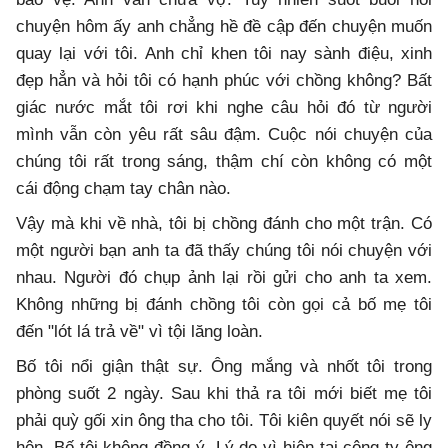
chuyện hôm ấy anh chẳng hề đề cập đến chuyện muốn
quay lại với tôi. Anh chỉ khen tôi nay sành điệu, xinh
đẹp hẳn và hỏi tôi có hạnh phúc với chồng không? Bất
giác nước mắt tôi rơi khi nghe câu hỏi đó từ người
mình vẫn còn yêu rất sâu đậm. Cuộc nói chuyện của
chúng tôi rất trong sáng, thậm chí còn không có một
cái động chạm tay chân nào.
Vậy mà khi về nhà, tôi bị chồng đánh cho một trận. Có
một người bạn anh ta đã thấy chúng tôi nói chuyện với
nhau. Người đó chụp ảnh lại rồi gửi cho anh ta xem.
Không những bị đánh chồng tôi còn gọi cả bố mẹ tôi
đến "lót lá trả về" vì tội lăng loàn.
Bố tôi nổi giận thật sự. Ông mắng và nhốt tôi trong
phòng suốt 2 ngày. Sau khi thả ra tôi mới biết mẹ tôi
phải quỳ gối xin ông tha cho tôi. Tôi kiên quyết nói sẽ ly
hôn. Bố tôi không đồng ý. Lý do vì hiện tại công ty ông