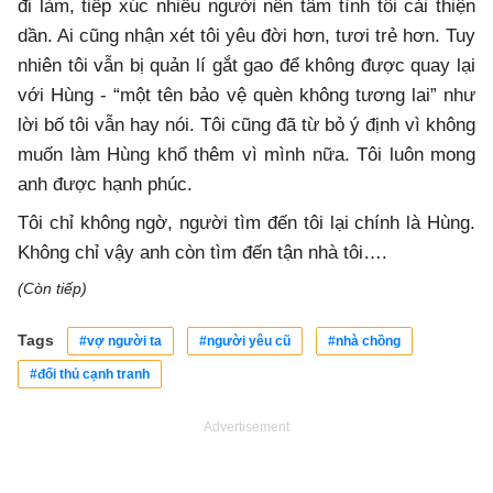
đi làm, tiếp xúc nhiều người nên tâm tình tôi cải thiện
dần. Ai cũng nhận xét tôi yêu đời hơn, tươi trẻ hơn. Tuy
nhiên tôi vẫn bị quản lí gắt gao để không được quay lại
với Hùng - “một tên bảo vệ quèn không tương lai” như
lời bố tôi vẫn hay nói. Tôi cũng đã từ bỏ ý định vì không
muốn làm Hùng khổ thêm vì mình nữa. Tôi luôn mong
anh được hạnh phúc.
Tôi chỉ không ngờ, người tìm đến tôi lại chính là Hùng.
Không chỉ vậy anh còn tìm đến tận nhà tôi….
(Còn tiếp)
Tags
#vợ người ta
#người yêu cũ
#nhà chồng
#đối thủ cạnh tranh
Advertisement