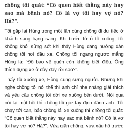
chồng tôi quát: “Cô quen biết thằng này hay
sao mà bênh nó? Cô là vợ tôi hay vợ nó?
Hả?”.
Tôi gặp lại Hùng trong một lần cùng chồng đi dự tiệc ở
khách sạng hạng sang. Khi bước từ ô tô xuống, tôi
không khỏi sửng sốt khi thấy Hùng đang hướng dẫn
chồng tôi nơi đậu xe. Chồng tôi ngang ngược mắng
Hùng là: “Đồ bảo vệ quèn còn không biết điều. Ông
thích dựng xe ở đây đấy rồi sao?”.
Thấy tôi xuống xe, Hùng cũng sững người. Nhưng khi
nghe chồng tôi nói thế thì anh chỉ nhẹ nhàng giải thích
và yêu cầu chồng tôi dời xe xuống bên dưới. Nói qua
nói lại một hồi thì chồng tôi giơ tay định đánh anh. Tôi
chạy tới can, bảo chồng lái xe xuống thì chồng tôi quát:
“Cô quen biết thằng này hay sao mà bênh nó? Cô là vợ
tôi hay vợ nó? Hả?”. Vừa giận chồng, vừa xấu hổ trước