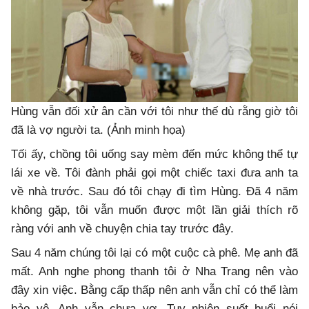
Hùng vẫn đối xử ân cần với tôi như thế dù rằng giờ tôi
đã là vợ người ta. (Ảnh minh họa)
Tối ấy, chồng tôi uống say mèm đến mức không thể tự
lái xe về. Tôi đành phải gọi một chiếc taxi đưa anh ta
về nhà trước. Sau đó tôi chạy đi tìm Hùng. Đã 4 năm
không gặp, tôi vẫn muốn được một lần giải thích rõ
ràng với anh về chuyện chia tay trước đây.
Sau 4 năm chúng tôi lại có một cuộc cà phê. Mẹ anh đã
mất. Anh nghe phong thanh tôi ở Nha Trang nên vào
đây xin việc. Bằng cấp thấp nên anh vẫn chỉ có thể làm
bảo vệ. Anh vẫn chưa vợ. Tuy nhiên suốt buổi nói