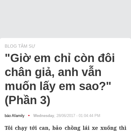
BLOG TÂM SỰ
"Giờ em chỉ còn đôi
chân giả, anh vẫn
muốn lấy em sao?"
(Phần 3)
•
báo Afamily
Wednesday
, 28/06/2017 - 01:04:44 PM
Tôi chạy tới can, bảo chồng lái xe xuống thì