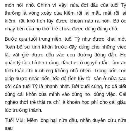
món hời nhỏ. Chính vì vậy, nửa đời đầu của tuổi Tý
thường là vòng xoáy của kiếm rồi lại mất, mất rồi lại
kiếm, rất khó tích lũy được khoản nào ra hồn. Bộ óc
nhạy bén của họ thời trẻ chưa được dùng đúng chỗ.
Bước qua tuổi trung niên, tuổi Tý như được khai mở.
Toàn bộ sự tinh khôn trước đây dùng cho những việc
lặt vặt giờ được dồn vào con đường đứng đắn. Họ
quản lý tài chính rõ ràng, đầu tư có nguyên tắc, làm ăn
tính toán chi li nhưng không nhỏ nhen. Trong bốn con
giáp được nhắc đến, tốc độ tích lũy tài sản ở nửa sau
đời của tuổi Tý là nhanh nhất. Bởi cuối cùng, họ đã biết
dùng cái khôn của mình vào đúng nơi đúng việc. Cái
nghèo thời trẻ thật ra chỉ là khoản học phí cho cái giàu
lúc trưởng thành.
Tuổi Mùi: Mềm lòng hại nửa đầu, nhân duyên cứu nửa
sau