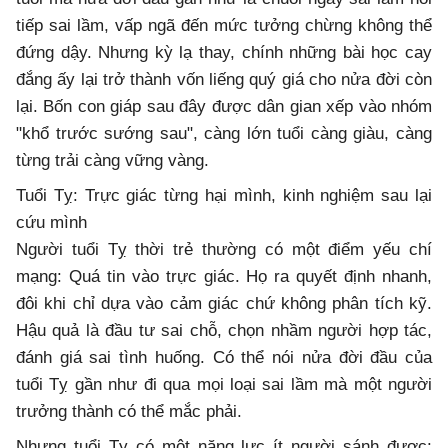
tiếp sai lầm, vấp ngã đến mức tưởng chừng không thể
đứng dậy. Nhưng kỳ lạ thay, chính những bài học cay
đắng ấy lại trở thành vốn liếng quý giá cho nửa đời còn
lại. Bốn con giáp sau đây được dân gian xếp vào nhóm
"khổ trước sướng sau", càng lớn tuổi càng giàu, càng
từng trải càng vững vàng.
Tuổi Tỵ: Trực giác từng hại mình, kinh nghiệm sau lại
cứu mình
Người tuổi Tỵ thời trẻ thường có một điểm yếu chí
mạng: Quá tin vào trực giác. Họ ra quyết định nhanh,
đôi khi chỉ dựa vào cảm giác chứ không phân tích kỹ.
Hậu quả là đầu tư sai chỗ, chọn nhầm người hợp tác,
đánh giá sai tình huống. Có thể nói nửa đời đầu của
tuổi Tỵ gần như đi qua mọi loại sai lầm mà một người
trưởng thành có thể mắc phải.
Nhưng tuổi Tỵ có một năng lực ít người sánh được: