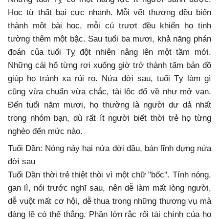
Học từ thất bại cực nhanh. Mỗi vết thương đều biến
thành một bài học, mỗi cú trượt đều khiến họ tinh
tường thêm một bậc. Sau tuổi ba mươi, khả năng phán
đoán của tuổi Tỵ đột nhiên nâng lên một tầm mới.
Những cái hố từng rơi xuống giờ trở thành tấm bản đồ
giúp họ tránh xa rủi ro. Nửa đời sau, tuổi Tỵ làm gì
cũng vừa chuẩn vừa chắc, tài lộc đổ về như mở van.
Đến tuổi năm mươi, họ thường là người dư dả nhất
trong nhóm bạn, dù rất ít người biết thời trẻ họ từng
nghèo đến mức nào.
Tuổi Dần: Nóng nảy hại nửa đời đầu, bản lĩnh dựng nửa
đời sau
Tuổi Dần thời trẻ thiệt thòi vì một chữ "bốc". Tính nóng,
gan lì, nói trước nghĩ sau, nên dễ làm mất lòng người,
dễ vuột mất cơ hội, dễ thua trong những thương vụ mà
đáng lẽ có thể thắng. Phần lớn rắc rối tài chính của họ