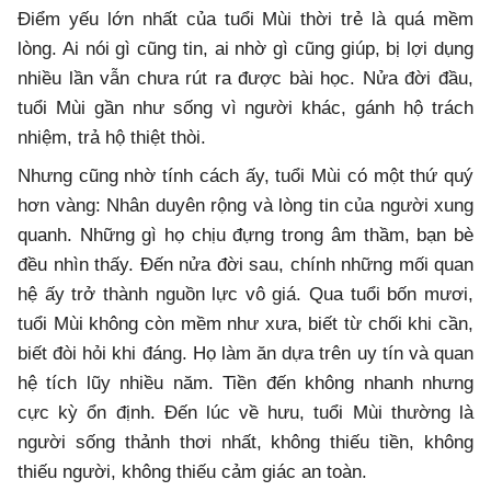
Điểm yếu lớn nhất của tuổi Mùi thời trẻ là quá mềm
lòng. Ai nói gì cũng tin, ai nhờ gì cũng giúp, bị lợi dụng
nhiều lần vẫn chưa rút ra được bài học. Nửa đời đầu,
tuổi Mùi gần như sống vì người khác, gánh hộ trách
nhiệm, trả hộ thiệt thòi.
Nhưng cũng nhờ tính cách ấy, tuổi Mùi có một thứ quý
hơn vàng: Nhân duyên rộng và lòng tin của người xung
quanh. Những gì họ chịu đựng trong âm thầm, bạn bè
đều nhìn thấy. Đến nửa đời sau, chính những mối quan
hệ ấy trở thành nguồn lực vô giá. Qua tuổi bốn mươi,
tuổi Mùi không còn mềm như xưa, biết từ chối khi cần,
biết đòi hỏi khi đáng. Họ làm ăn dựa trên uy tín và quan
hệ tích lũy nhiều năm. Tiền đến không nhanh nhưng
cực kỳ ổn định. Đến lúc về hưu, tuổi Mùi thường là
người sống thảnh thơi nhất, không thiếu tiền, không
thiếu người, không thiếu cảm giác an toàn.