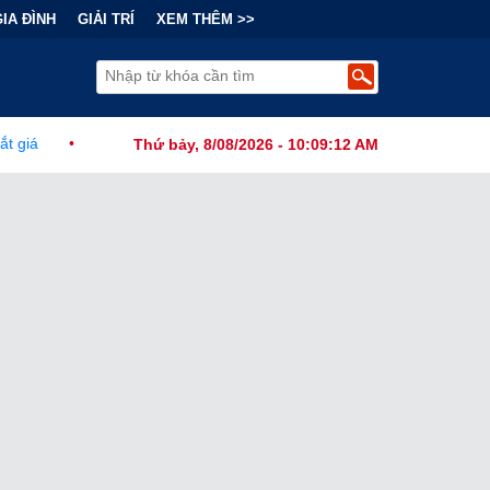
GIA ĐÌNH
GIẢI TRÍ
XEM THÊM >>
i Chính Đằng Sau "Cơn Sốt" Trà Sữa Nhượng Quyền: Lợi Nhuận Thuộc
Thứ bảy, 8/08/2026 - 10:09:13 AM