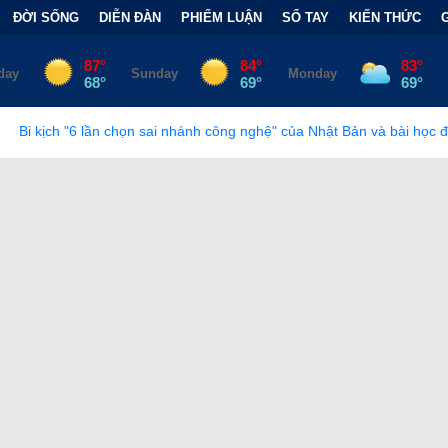
ĐỜI SỐNG
DIỄN ĐÀN
PHIẾM LUẬN
SỔ TAY
KIẾN THỨC
n sai nhánh công nghệ" của Nhật Bản và bài học đắt giá
•
Bẫy Tà