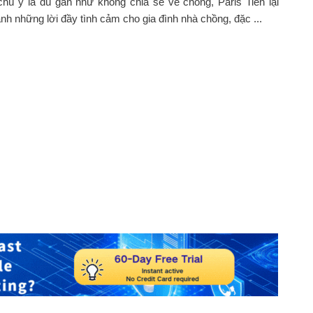
hú ý là dù gần như không chia sẻ về chồng, Paris Tiên lại
ành những lời đầy tình cảm cho gia đình nhà chồng, đặc ...