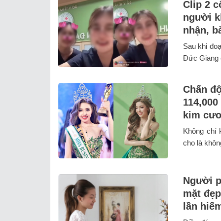
Clip 2 
người k
nhận, b
Sau khi đoạ
Đức Giang c
Chấn độ
114,000 
kim cươ
Không chỉ 
cho là khôn
Người p
mặt đẹp
lần hiế