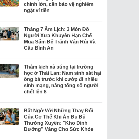
chính lớn, cần bảo vệ nghiêm
ngặt ví tiền
Tháng 7 Âm Lịch: 3 Món Đồ
Người Xưa Khuyên Hạn Chế
Mua Sắm Để Tránh Vận Rủi Và
Cầu Bình An
Thảm kịch xả súng tại trường
học ở Thái Lan: Nam sinh sát hại
ông bà trước khi cướp đi nhiều
sinh mạng, nâng tổng số người
chết lên 8
Bất Ngờ Với Những Thay Đổi
Của Cơ Thể Khi Ăn Đu Đủ
Thường Xuyên: "Kho Dinh
Dưỡng" Vàng Cho Sức Khỏe