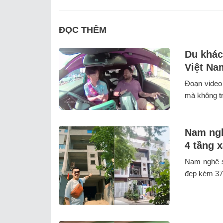
ĐỌC THÊM
Du khác
Việt Na
Đoạn video
mà không trả
Nam ngh
4 tầng 
Nam nghệ s
đẹp kém 37 