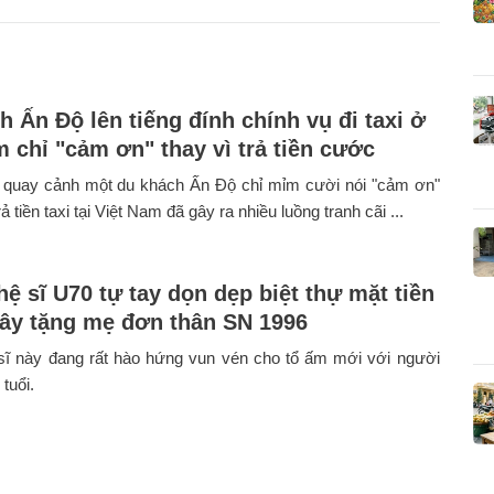
h Ấn Độ lên tiếng đính chính vụ đi taxi ở
m chỉ "cảm ơn" thay vì trả tiền cước
 quay cảnh một du khách Ấn Độ chỉ mỉm cười nói "cảm ơn"
 tiền taxi tại Việt Nam đã gây ra nhiều luồng tranh cãi ...
ệ sĩ U70 tự tay dọn dẹp biệt thự mặt tiền
xây tặng mẹ đơn thân SN 1996
ĩ này đang rất hào hứng vun vén cho tổ ấm mới với người
tuổi.