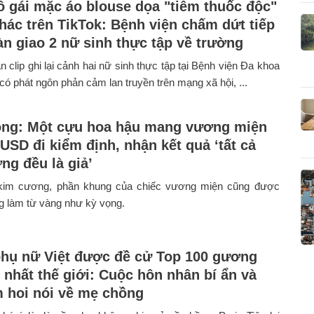
cô gái mặc áo blouse dọa "tiêm thuốc độc"
hác trên TikTok: Bệnh viện chấm dứt tiếp
àn giao 2 nữ sinh thực tập về trường
n clip ghi lại cảnh hai nữ sinh thực tập tại Bệnh viện Đa khoa
ó phát ngôn phản cảm lan truyền trên mạng xã hội, ...
ng: Một cựu hoa hậu mang vương miện
USD đi kiểm định, nhận kết quả ‘tất cả
ng đều là giả’
kim cương, phần khung của chiếc vương miện cũng được
g làm từ vàng như kỳ vọng.
hụ nữ Việt được đề cử Top 100 gương
 nhất thế giới: Cuộc hôn nhân bí ẩn và
m hoi nói về mẹ chồng