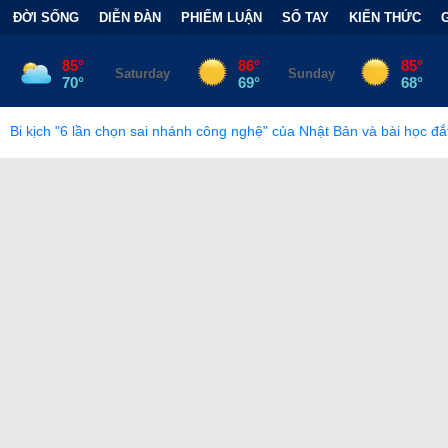
ĐỜI SỐNG
DIỄN ĐÀN
PHIẾM LUẬN
SỔ TAY
KIẾN THỨC
i nhánh công nghệ" của Nhật Bản và bài học đắt giá
•
Bẫy Tài C