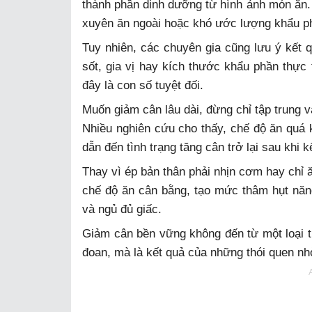
thành phần dinh dưỡng từ hình ảnh món ăn.
xuyên ăn ngoài hoặc khó ước lượng khẩu p
Tuy nhiên, các chuyên gia cũng lưu ý kết 
sốt, gia vị hay kích thước khẩu phần thực 
đây là con số tuyệt đối.
Muốn giảm cân lâu dài, đừng chỉ tập trung và
Nhiều nghiên cứu cho thấy, chế độ ăn quá k
dẫn đến tình trạng tăng cân trở lại sau khi k
Thay vì ép bản thân phải nhịn cơm hay chỉ 
chế độ ăn cân bằng, tạo mức thâm hụt năn
và ngủ đủ giấc.
Giảm cân bền vững không đến từ một loại 
đoan, mà là kết quả của những thói quen nh