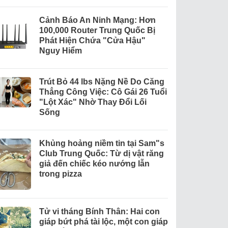
Cảnh Báo An Ninh Mạng: Hơn
100,000 Router Trung Quốc Bị
Phát Hiện Chứa "Cửa Hậu"
Nguy Hiểm
Trút Bỏ 44 lbs Nặng Nề Do Căng
Thẳng Công Việc: Cô Gái 26 Tuổi
"Lột Xác" Nhờ Thay Đổi Lối
Sống
Khủng hoảng niềm tin tại Sam"s
Club Trung Quốc: Từ dị vật răng
giả đến chiếc kéo nướng lẫn
trong pizza
Tử vi tháng Bính Thân: Hai con
giáp bứt phá tài lộc, một con giáp