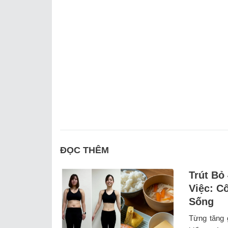
ĐỌC THÊM
Trút Bỏ
Việc: C
Sống
Từng tăng 