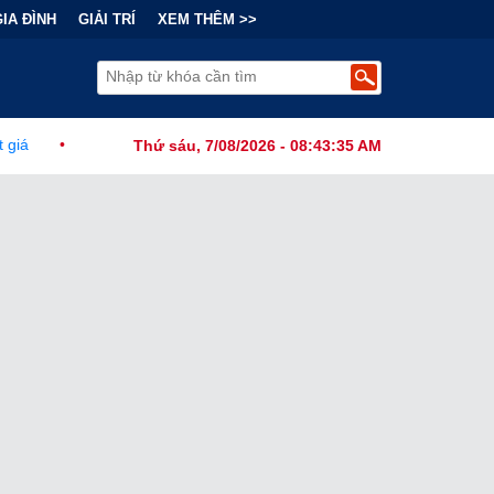
GIA ĐÌNH
GIẢI TRÍ
XEM THÊM >>
hính Đằng Sau "Cơn Sốt" Trà Sữa Nhượng Quyền: Lợi Nhuận Thuộc Về
Thứ sáu, 7/08/2026 - 08:43:37 AM