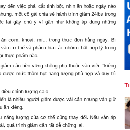
y đến việc phải cắt tinh bột, nhịn ăn hoặc ngày nào
hưng, một cô gái chia sẻ hành trình giảm 24lbs trong
ốc lại gây chú ý vì gần như không áp dụng những
 ăn cơm, khoai, mì... trong thực đơn hằng ngày. Bí
 vào cơ thể và phân chia các nhóm chất hợp lý trong
oại thực phẩm nào.
 giảm cân bền vững không phụ thuộc vào việc "kiêng
tạo được mức thâm hụt năng lượng phù hợp và duy trì
T
 điều chỉnh lượng calo
biến là nhiều người giảm được vài cân nhưng vẫn giữ
u ăn kiêng.
u năng lượng của cơ thể cũng thay đổi. Nếu vẫn áp
i, quá trình giảm cân rất dễ chững lại.