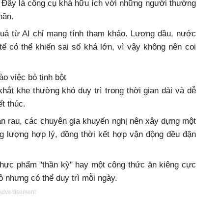
 Đây là công cụ khá hữu ích với những người thường
hần.
quả từ AI chỉ mang tính tham khảo. Lượng dầu, nước
tế có thể khiến sai số khá lớn, vì vậy không nên coi
o việc bỏ tinh bột
hắt khe thường khó duy trì trong thời gian dài và dễ
ết thúc.
ăn rau, các chuyên gia khuyến nghị nên xây dựng một
g lượng hợp lý, đồng thời kết hợp vận động đều đặn
thực phẩm "thần kỳ" hay một công thức ăn kiêng cực
ỏ nhưng có thể duy trì mỗi ngày.
Advertisement