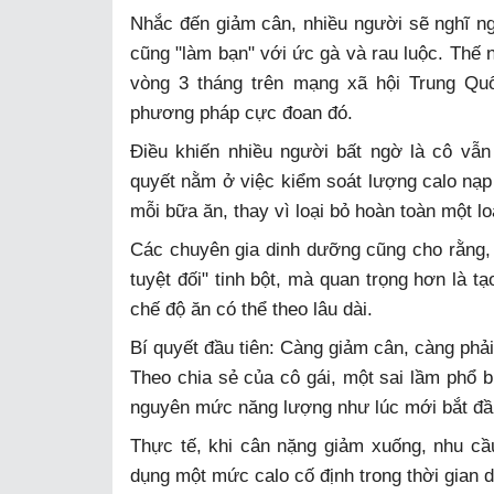
Nhắc đến giảm cân, nhiều người sẽ nghĩ nga
cũng "làm bạn" với ức gà và rau luộc. Thế n
vòng 3 tháng trên mạng xã hội Trung Qu
phương pháp cực đoan đó.
Điều khiến nhiều người bất ngờ là cô vẫn
quyết nằm ở việc kiểm soát lượng calo nạp
mỗi bữa ăn, thay vì loại bỏ hoàn toàn một l
Các chuyên gia dinh dưỡng cũng cho rằng,
tuyệt đối" tinh bột, mà quan trọng hơn là 
chế độ ăn có thể theo lâu dài.
Bí quyết đầu tiên: Càng giảm cân, càng phải
Theo chia sẻ của cô gái, một sai lầm phổ 
nguyên mức năng lượng như lúc mới bắt đầ
Thực tế, khi cân nặng giảm xuống, nhu cầ
dụng một mức calo cố định trong thời gian dà