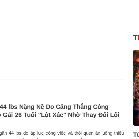
T
 44 lbs Nặng Nề Do Căng Thẳng Công
ô Gái 26 Tuổi "Lột Xác" Nhờ Thay Đổi Lối
gần 44 lbs do áp lực công việc và thói quen ăn uống thiếu
T