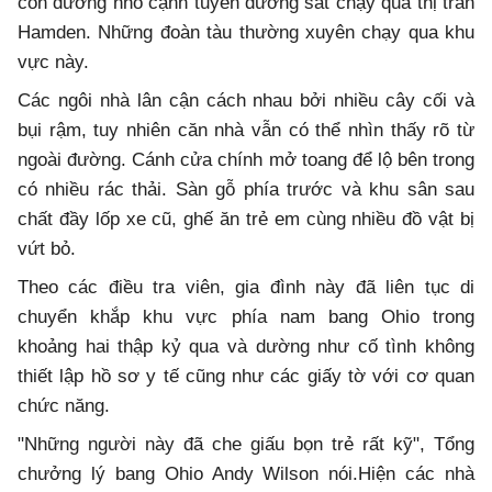
con đường nhỏ cạnh tuyến đường sắt chạy qua thị trấn
Hamden. Những đoàn tàu thường xuyên chạy qua khu
vực này.
Các ngôi nhà lân cận cách nhau bởi nhiều cây cối và
bụi rậm, tuy nhiên căn nhà vẫn có thể nhìn thấy rõ từ
ngoài đường. Cánh cửa chính mở toang để lộ bên trong
có nhiều rác thải. Sàn gỗ phía trước và khu sân sau
chất đầy lốp xe cũ, ghế ăn trẻ em cùng nhiều đồ vật bị
vứt bỏ.
Theo các điều tra viên, gia đình này đã liên tục di
chuyển khắp khu vực phía nam bang Ohio trong
khoảng hai thập kỷ qua và dường như cố tình không
thiết lập hồ sơ y tế cũng như các giấy tờ với cơ quan
chức năng.
"Những người này đã che giấu bọn trẻ rất kỹ", Tổng
chưởng lý bang Ohio Andy Wilson nói.Hiện các nhà