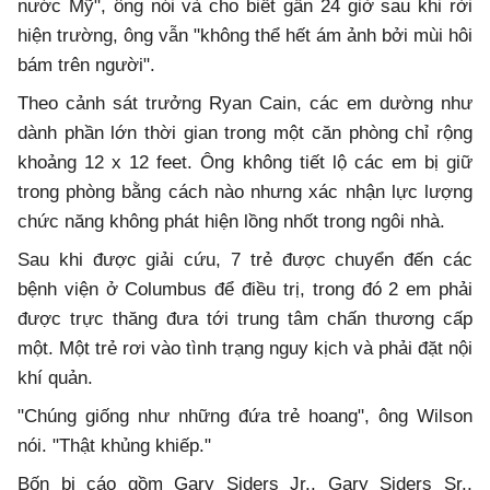
nước Mỹ", ông nói và cho biết gần 24 giờ sau khi rời
hiện trường, ông vẫn "không thể hết ám ảnh bởi mùi hôi
bám trên người".
Theo cảnh sát trưởng Ryan Cain, các em dường như
dành phần lớn thời gian trong một căn phòng chỉ rộng
khoảng 12 x 12 feet. Ông không tiết lộ các em bị giữ
trong phòng bằng cách nào nhưng xác nhận lực lượng
chức năng không phát hiện lồng nhốt trong ngôi nhà.
Sau khi được giải cứu, 7 trẻ được chuyển đến các
bệnh viện ở Columbus để điều trị, trong đó 2 em phải
được trực thăng đưa tới trung tâm chấn thương cấp
một. Một trẻ rơi vào tình trạng nguy kịch và phải đặt nội
khí quản.
"Chúng giống như những đứa trẻ hoang", ông Wilson
nói. "Thật khủng khiếp."
Bốn bị cáo gồm Gary Siders Jr., Gary Siders Sr.,