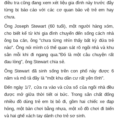
điều tra cũng đang xem xét liệu gia đình này trước đây
từng bị báo cáo với các cơ quan bảo vệ trẻ em hay
chưa.
Ông Joseph Stewart (60 tuổi), một người hàng xóm,
cho biết kể từ khi gia đình chuyển đến sống cách nhà
ông ba căn, ông "chưa từng nhìn thấy bất kỳ đứa trẻ
nào". Ông nói mình có thể quan sát rõ ngôi nhà và khu
sân mỗi khi đi ngang qua."Đó là một câu chuyện rất
đau lòng", ông Stewart chia sẻ.
Ông Stewart đã sinh sống trên con phố này được 6
năm và mô tả đây là "một khu dân cư rất yên tĩnh".
Đến ngày 1/7, cửa ra vào và cửa sổ của ngôi nhà đều
được mở giữa thời tiết oi bức. Trong sân chất đống
nhiều đồ dùng trẻ em bị bỏ đi, gồm hai chiếc xe đạp
hỏng, một bàn chơi bằng nhựa, một xô đồ chơi đi biển
và hai ghế xách tay dành cho trẻ sơ sinh.