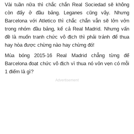
Vài tuần nữa thì chắc chắn Real Sociedad sẽ không
còn đấy ở đầu bảng. Leganes cũng vậy. Nhưng
Barcelona với Atletico thì chắc chắn vẫn sẽ lởn vởn
trong nhóm đầu bảng, kể cả Real Madrid. Nhưng vấn
đề là muốn tranh chức vô địch thì phải tránh để thua
hay hòa được chừng nào hay chừng đó!
Mùa bóng 2015-16 Real Madrid chẳng từng để
Barcelona đoạt chức vô địch vì thua nó vỏn vẹn có mỗi
1 điểm là gì?
Advertisement