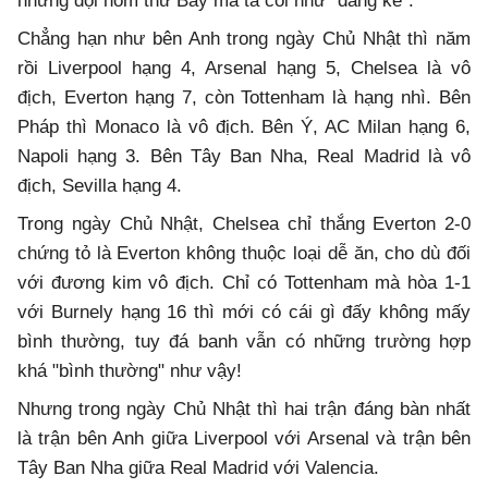
nhưng đội hôm thứ Bảy mà ta coi như "đáng kể".
Chẳng hạn như bên Anh trong ngày Chủ Nhật thì năm
rồi Liverpool hạng 4, Arsenal hạng 5, Chelsea là vô
địch, Everton hạng 7, còn Tottenham là hạng nhì. Bên
Pháp thì Monaco là vô địch. Bên Ý, AC Milan hạng 6,
Napoli hạng 3. Bên Tây Ban Nha, Real Madrid là vô
địch, Sevilla hạng 4.
Trong ngày Chủ Nhật, Chelsea chỉ thắng Everton 2-0
chứng tỏ là Everton không thuộc loại dễ ăn, cho dù đối
với đương kim vô địch. Chỉ có Tottenham mà hòa 1-1
với Burnely hạng 16 thì mới có cái gì đấy không mấy
bình thường, tuy đá banh vẫn có những trường hợp
khá "bình thường" như vậy!
Nhưng trong ngày Chủ Nhật thì hai trận đáng bàn nhất
là trận bên Anh giữa Liverpool với Arsenal và trận bên
Tây Ban Nha giữa Real Madrid với Valencia.