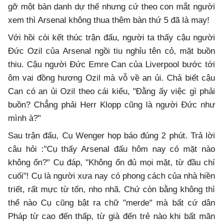
gỡ một bàn danh dự thế nhưng cứ theo con mắt người
xem thì Arsenal không thua thêm bàn thứ 5 đã là may!
Với hồi còi kết thúc trận đấu, người ta thấy cậu người
Đức Ozil của Arsenal ngồi tiu nghỉu tên cỏ, mặt buồn
thiu. Cậu người Đức Emre Can của Liverpool bước tới
ôm vai đồng hương Ozil mà vỗ về an ủi. Chả biết cậu
Can có an ủi Ozil theo cái kiểu, "Đằng ấy việc gì phải
buồn? Chẳng phải Herr Klopp cũng là người Đức như
mình à?"
Sau trận đấu, Cụ Wenger họp báo đúng 2 phút. Trả lời
câu hỏi :"Cụ thấy Arsenal đấu hôm nay có mặt nào
không ổn?" Cụ đáp, "Không ổn đủ mọi mặt, từ đầu chí
cuối"! Cụ là người xưa nay có phong cách của nhà hiền
triết, rất mực từ tốn, nho nhã. Chứ còn bằng không thì
thể nào Cụ cũng bật ra chữ "merde" mà bất cứ dân
Pháp từ cao đến thấp, từ già đến trẻ nào khi bất mãn