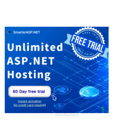
Advertisement