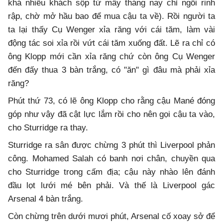
khá nhiều khách sộp từ mấy tháng nay chỉ ngồi rinh
rập, chờ mở hầu bao để mua cậu ta về). Rồi người ta
ta lại thấy Cụ Wenger xỉa răng với cái tăm, làm vài
động tác soi xỉa rồi vứt cái tăm xuống đất. Lẽ ra chỉ có
ông Klopp mới cần xỉa răng chứ còn ông Cụ Wenger
đến đấy thua 3 bàn trắng, có "ăn" gì đâu mà phải xỉa
răng?
Phút thứ 73, có lẽ ông Klopp cho rằng cậu Mané đóng
góp như vậy đã cật lực lắm rồi cho nên gọi cậu ta vào,
cho Sturridge ra thay.
Sturridge ra sân được chừng 3 phút thì Liverpool phản
công. Mohamed Salah có banh nơi chân, chuyền qua
cho Sturridge trong cấm địa; cậu này nhào lên đánh
đầu lọt lưới mé bên phải. Và thế là Liverpool gác
Arsenal 4 bàn trắng.
Còn chừng trên dưới mươi phút, Arsenal cố xoay sở để