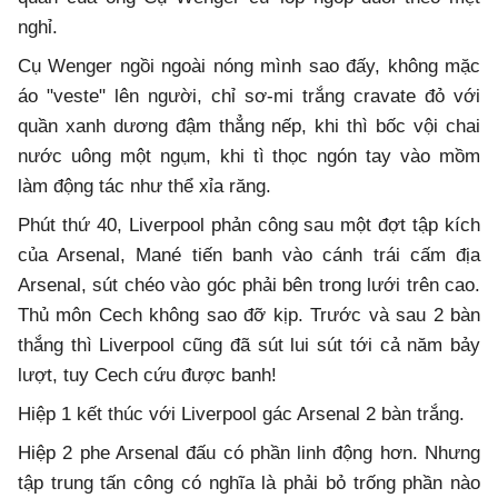
nghỉ.
Cụ Wenger ngồi ngoài nóng mình sao đấy, không mặc
áo "veste" lên người, chỉ sơ-mi trắng cravate đỏ với
quần xanh dương đậm thẳng nếp, khi thì bốc vội chai
nước uông một ngụm, khi tì thọc ngón tay vào mồm
làm động tác như thể xỉa răng.
Phút thứ 40, Liverpool phản công sau một đợt tập kích
của Arsenal, Mané tiến banh vào cánh trái cấm địa
Arsenal, sút chéo vào góc phải bên trong lưới trên cao.
Thủ môn Cech không sao đỡ kịp. Trước và sau 2 bàn
thắng thì Liverpool cũng đã sút lui sút tới cả năm bảy
lượt, tuy Cech cứu được banh!
Hiệp 1 kết thúc với Liverpool gác Arsenal 2 bàn trắng.
Hiệp 2 phe Arsenal đấu có phần linh động hơn. Nhưng
tập trung tấn công có nghĩa là phải bỏ trống phần nào