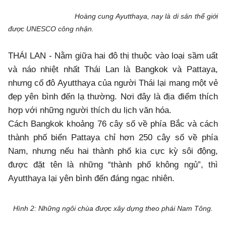
Hoàng cung Ayutthaya, nay là di sản thế giới
được UNESCO công nhận.
THÁI LAN - Nằm giữa hai đô thị thuộc vào loại sầm uất
và náo nhiệt nhất Thái Lan là Bangkok và Pattaya,
nhưng cố đô Ayutthaya của người Thái lại mang một vẻ
đẹp yên bình đến lạ thường. Nơi đây là địa điểm thích
hợp với những người thích du lịch văn hóa.
Cách Bangkok khoảng 76 cây số về phía Bắc và cách
thành phố biển Pattaya chỉ hơn 250 cây số về phía
Nam, nhưng nếu hai thành phố kia cực kỳ sôi động,
được đặt tên là những “thành phố không ngủ”, thì
Ayutthaya lại yên bình đến đáng ngạc nhiên.
Hình 2: Những ngôi chùa được xây dựng theo phái Nam Tông.