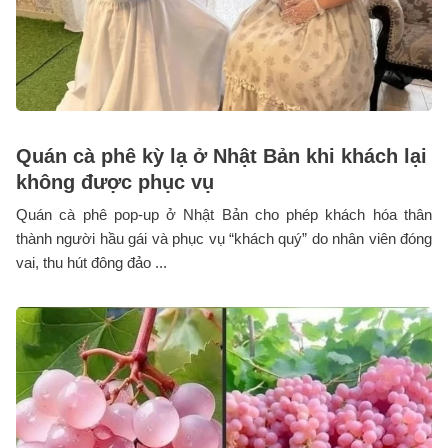
Quán cà phê kỳ lạ ở Nhật Bản khi khách lại
không được phục vụ
Quán cà phê pop-up ở Nhật Bản cho phép khách hóa thân
thành người hầu gái và phục vụ “khách quý” do nhân viên đóng
vai, thu hút đông đảo ...