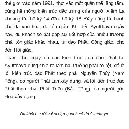
thế giới vào năm 1991, nhờ vào một quần thể lăng tẩm,
cùng hệ thống kiến trúc đặc trưng của người Xiêm La
khoảng từ thế kỷ 14 đến thế kỷ 18. Đây cũng là thành
phố đa văn hóa, đa tôn giáo. Khi đến Ayutthaya ngày
nay, du khách sẽ bắt gặp sự kết hợp của nhiều trường
phái tôn giáo khác nhau, từ đạo Phật, Công giáo, cho
đến Hồi giáo.
Thậm chí, ngay cả các kiến trúc của đạo Phật tại
Ayutthaya cũng chia ra làm hai trường phái rõ rệt, đó là
lối kiến trúc đạo Phật theo phái Nguyên Thủy (Nam
Tông), do người Thái Lan xây dựng, và lối kiến trúc đạo
Phật theo phái Phát Triển (Bắc Tông), do người gốc
Hoa xây dựng.
Du khách cưỡi voi đi dạo quanh cố đô Ayutthaya.