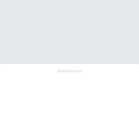
Advertisement