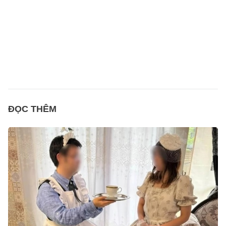
ĐỌC THÊM