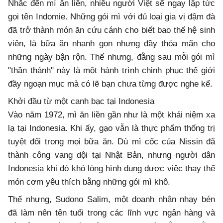
Nhắc đến mì ăn liền, nhiều người Việt sẽ ngay lập tức
gọi tên Indomie. Những gói mì với đủ loại gia vị đậm đà
đã trở thành món ăn cứu cánh cho biết bao thế hệ sinh
viên, là bữa ăn nhanh gọn nhưng đầy thỏa mãn cho
những ngày bận rộn. Thế nhưng, đằng sau mỗi gói mì
"thần thánh" này là một hành trình chinh phục thế giới
đầy ngoạn mục mà có lẽ bạn chưa từng được nghe kể.
Khởi đầu từ một canh bạc tại Indonesia
Vào năm 1972, mì ăn liền gần như là một khái niệm xa
lạ tại Indonesia. Khi ấy, gạo vẫn là thực phẩm thống trị
tuyệt đối trong mọi bữa ăn. Dù mì cốc của Nissin đã
thành công vang dội tại Nhật Bản, nhưng người dân
Indonesia khi đó khó lòng hình dung được việc thay thế
món cơm yêu thích bằng những gói mì khô.
Thế nhưng, Sudono Salim, một doanh nhân nhạy bén
đã làm nên tên tuổi trong các lĩnh vực ngân hàng và