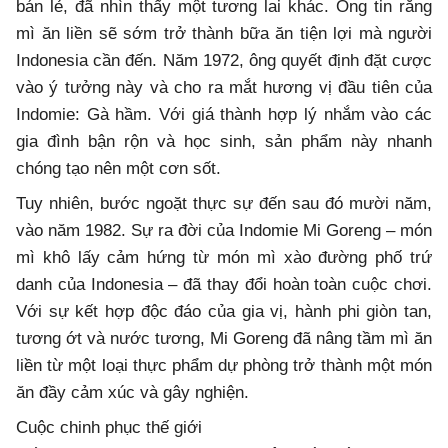
bán lẻ, đã nhìn thấy một tương lai khác. Ông tin rằng
mì ăn liền sẽ sớm trở thành bữa ăn tiện lợi mà người
Indonesia cần đến. Năm 1972, ông quyết định đặt cược
vào ý tưởng này và cho ra mắt hương vị đầu tiên của
Indomie: Gà hầm. Với giá thành hợp lý nhắm vào các
gia đình bận rộn và học sinh, sản phẩm này nhanh
chóng tạo nên một cơn sốt.
Tuy nhiên, bước ngoặt thực sự đến sau đó mười năm,
vào năm 1982. Sự ra đời của Indomie Mi Goreng – món
mì khô lấy cảm hứng từ món mì xào đường phố trứ
danh của Indonesia – đã thay đổi hoàn toàn cuộc chơi.
Với sự kết hợp độc đáo của gia vị, hành phi giòn tan,
tương ớt và nước tương, Mi Goreng đã nâng tầm mì ăn
liền từ một loại thực phẩm dự phòng trở thành một món
ăn đầy cảm xúc và gây nghiện.
Cuộc chinh phục thế giới