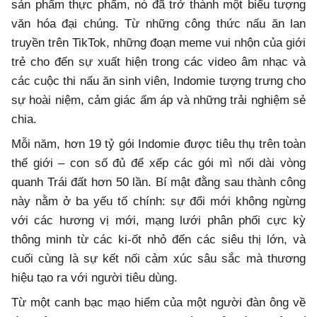
sản phẩm thực phẩm, nó đã trở thành một biểu tượng
văn hóa đại chúng. Từ những công thức nấu ăn lan
truyền trên TikTok, những đoạn meme vui nhộn của giới
trẻ cho đến sự xuất hiện trong các video âm nhạc và
các cuộc thi nấu ăn sinh viên, Indomie tượng trưng cho
sự hoài niệm, cảm giác ấm áp và những trải nghiệm sẻ
chia.
Mỗi năm, hơn 19 tỷ gói Indomie được tiêu thụ trên toàn
thế giới – con số đủ để xếp các gói mì nối dài vòng
quanh Trái đất hơn 50 lần. Bí mật đằng sau thành công
này nằm ở ba yếu tố chính: sự đổi mới không ngừng
với các hương vị mới, mạng lưới phân phối cực kỳ
thông minh từ các ki-ốt nhỏ đến các siêu thị lớn, và
cuối cùng là sự kết nối cảm xúc sâu sắc mà thương
hiệu tạo ra với người tiêu dùng.
Từ một canh bạc mạo hiểm của một người đàn ông về