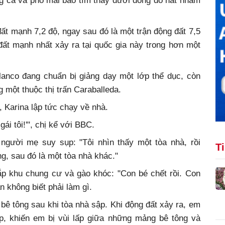
g cà và phô mai bào tìm thấy dưới đống đổ nát nhằm
ất mạnh 7,2 độ, ngay sau đó là một trận động đất 7,5
ất mạnh nhất xảy ra tại quốc gia này trong hơn một
lanco đang chuẩn bị giảng dạy một lớp thể dục, còn
g một thuộc thị trấn Caraballeda.
 Karina lập tức chạy về nhà.
gái tôi!'", chị kể với BBC.
người mẹ suy sụp: "Tôi nhìn thấy một tòa nhà, rồi
T
g, sau đó là một tòa nhà khác."
hắp khu chung cư và gào khóc: "Con bé chết rồi. Con
àn không biết phải làm gì.
bê tông sau khi tòa nhà sập. Khi động đất xảy ra, em
ập, khiến em bị vùi lấp giữa những mảng bê tông và