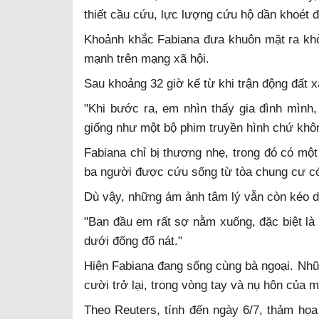
thiết cầu cứu, lực lượng cứu hộ dần khoét 
Khoảnh khắc Fabiana đưa khuôn mặt ra khỏi
mạnh trên mạng xã hội.
Sau khoảng 32 giờ kể từ khi trận động đất x
"Khi bước ra, em nhìn thấy gia đình mình,
giống như một bộ phim truyền hình chứ khôn
Fabiana chỉ bị thương nhẹ, trong đó có một
ba người được cứu sống từ tòa chung cư c
Dù vậy, những ám ảnh tâm lý vẫn còn kéo d
"Ban đầu em rất sợ nằm xuống, đặc biệt là 
dưới đống đổ nát."
Hiện Fabiana đang sống cùng bà ngoại. Nhữ
cười trở lại, trong vòng tay và nụ hôn của m
Theo Reuters, tính đến ngày 6/7, thảm họa 