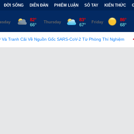
ĐỜI SỐNG
DIỄN ĐÀN
PHIẾM LUẬN
SỔ TAY
KIẾN THỨC
Nguồn Gốc SARS-CoV-2 Từ Phòng Thí Nghiệm
•
FCC Chính Thức