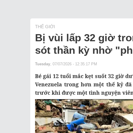
THẾ GIỚI
Bị vùi lấp 32 giờ tr
sót thần kỳ nhờ "p
Tuesday
, 07/07/2026 - 12:35:17 PM
Bé gái 12 tuổi mắc kẹt suốt 32 giờ 
Venezuela trong hơn một thế kỷ đã
trước khi được một tình nguyện viên