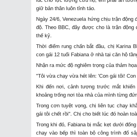
lúc chờ lực lượng cứu hộ, em phải ăn tươn
giữ bản thân luôn tỉnh táo.
Ngày 24/6, Venezuela hứng chịu trận động đ
độ. Theo BBC, đây được cho là trận động đ
thế kỷ.
Thời điểm rung chấn bắt đầu, chị Karina B
con gái 12 tuổi Fabiana ở nhà tại căn hộ tần
Nhận ra mức độ nghiêm trọng của thảm họa,
"Tôi vừa chạy vừa hét lên: 'Con gái tôi! Con 
Khi đến nơi, cảnh tượng trước mắt khiến 
khoảng trống nơi tòa nhà của mình từng đứn
Trong cơn tuyệt vọng, chị liên tục chạy k
gái tôi chết rồi". Chị cho biết lúc đó hoàn to
Trong khi đó, Fabiana bị mắc kẹt dưới đống 
chạy vào bếp thì toàn bộ công trình đổ s