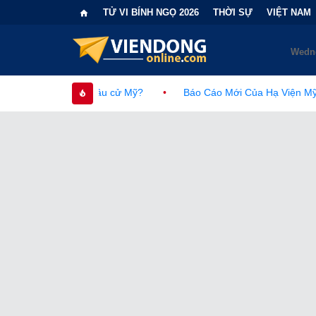
TỬ VI BÍNH NGỌ 2026
THỜI SỰ
VIỆT NAM
n bầu cử Mỹ?
•
Báo Cáo Mới Của Hạ Viện Mỹ Và Tranh Cãi Về 