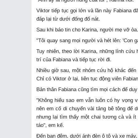
Viktor tiếp tục gọi lớn và lần này Fabiana 
đáp lại từ dưới đống đổ nát.
Sau khi báo tin cho Karina, người mẹ vỡ òa
"Tôi quay sang mọi người và hét lên: 'Con gá
Tuy nhiên, theo lời Karina, những lính cứu 
trí của Fabiana và tiếp tục rời đi.
Nhiều giờ sau, một nhóm cứu hộ khác đến 
Chỉ có Viktor ở lại, liên tục động viên Fabi
Bản thân Fabiana cũng tìm mọi cách để duy t
"Không hiểu sao em vẫn luôn có hy vọng và
nên em cố di chuyển vài tảng bê tông để d
nhưng lại tìm thấy một chai tương cà và í
táo", em kể.
Đến ban đêm, dưới ánh đèn ô tô và xe máy,