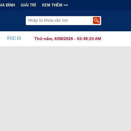
GIA ĐÌNH
GIẢI TRÍ
XEM THÊM >>
 Ban Hành Lệnh Cấm Robot Hút Bụi Thông Minh Sản Xuất Tại Nước N
Thứ năm, 6/08/2026 - 03:48:26 AM