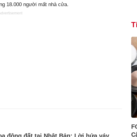
ảng 18.000 người mất nhà cửa.
Advertisement
T
F
C
a động đất tại Nhật Bản: Lời hứa váy