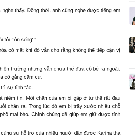
đã nghe thấy. Đồng thời, anh cũng nghe được tiếng em
.
i tôi còn sống'."
hỏa có mặt khi đó vẫn cho rằng không thể tiếp cận vị
hiện trường nhưng vẫn chưa thể đưa cô bé ra ngoài.
ana cố gắng cầm cự.
rì sự tỉnh táo.
 niềm tin. Một chân của em bị gập ở tư thế rất đau
uỗi chân ra. Trong lúc đó em bị trầy xước nhiều chỗ
t phô mai bào. Chính chúng đã giúp em giữ được tỉnh
 cùng sự hỗ trợ của nhiều người dân được Karina tha