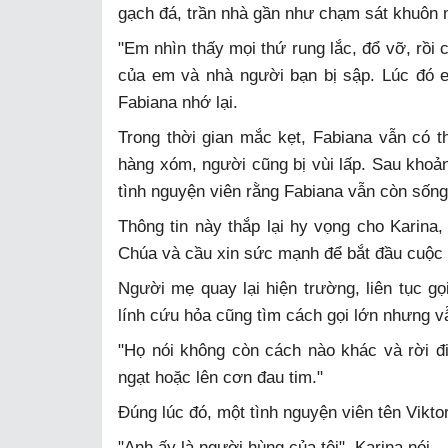
gạch đá, trần nhà gần như chạm sát khuôn 
"Em nhìn thấy mọi thứ rung lắc, đổ vỡ, rồi
của em và nhà người bạn bị sập. Lúc đó 
Fabiana nhớ lại.
Trong thời gian mắc kẹt, Fabiana vẫn có 
hàng xóm, người cũng bị vùi lấp. Sau khoả
tình nguyện viên rằng Fabiana vẫn còn sống
Thông tin này thắp lại hy vọng cho Karina,
Chúa và cầu xin sức mạnh để bắt đầu cuộc 
Người mẹ quay lại hiện trường, liên tục g
lính cứu hỏa cũng tìm cách gọi lớn nhưng vẫ
"Họ nói không còn cách nào khác và rời đi"
ngạt hoặc lên cơn đau tim."
Đúng lúc đó, một tình nguyện viên tên Viktor
"Anh ấy là người hùng của tôi", Karina nói.