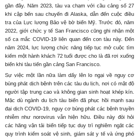
gần đây. Năm 2023, tàu va chạm với cầu cảng số 27
khi cập bến sau chuyến đi Alaska, dẫn đến cuộc điều
tra của Lực lượng Bảo vệ bờ biển Mỹ. Trước đó, năm
2022, giới chức y tế San Francisco cũng ghi nhận một
số ca mắc COVID-19 liên quan đến con tàu này. Đến
năm 2024, lực lượng chức năng tiếp tục mở cuộc tìm
kiếm một hành khách 72 tuổi được cho là đã rơi xuống
biển khi tàu tiến gần cảng San Francisco.
Sự việc một lần nữa làm dấy lên lo ngại về nguy cơ
bùng phát dịch bệnh trên các tàu du lịch, nơi có mật độ
người tập trung cao và không gian sinh hoạt khép kín.
Mặc dù ngành du lịch tàu biển đã phục hồi mạnh sau
đại dịch COVID-19, nguy cơ bùng phát các bệnh truyền
nhiễm như norovirus vẫn hiện hữu. Điều này đòi hỏi
các hãng vận tải biển tiếp tục duy trì nghiêm ngặt các
quy trình kiểm soát vệ sinh, giám sát y tế và ứng phó