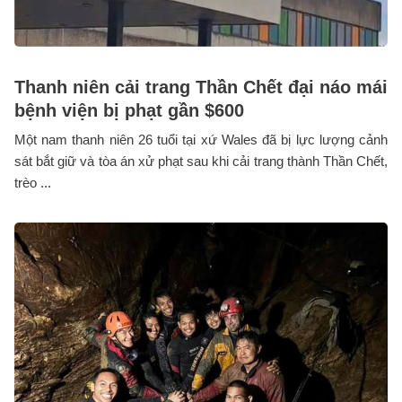
Thanh niên cải trang Thần Chết đại náo mái
bệnh viện bị phạt gần $600
Một nam thanh niên 26 tuổi tại xứ Wales đã bị lực lượng cảnh
sát bắt giữ và tòa án xử phạt sau khi cải trang thành Thần Chết,
trèo ...