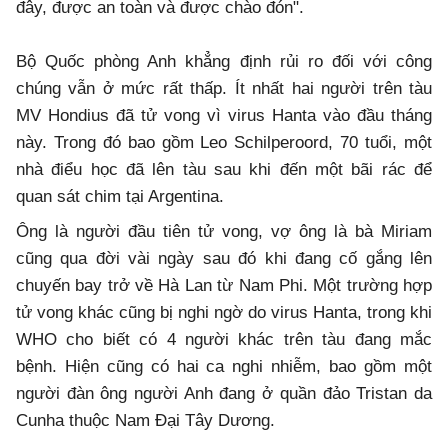
đây, được an toàn và được chào đón".
Bộ Quốc phòng Anh khẳng định rủi ro đối với công
chúng vẫn ở mức rất thấp. Ít nhất hai người trên tàu
MV Hondius đã tử vong vì virus Hanta vào đầu tháng
này. Trong đó bao gồm Leo Schilperoord, 70 tuổi, một
nhà điểu học đã lên tàu sau khi đến một bãi rác để
quan sát chim tại Argentina.
Ông là người đầu tiên tử vong, vợ ông là bà Miriam
cũng qua đời vài ngày sau đó khi đang cố gắng lên
chuyến bay trở về Hà Lan từ Nam Phi. Một trường hợp
tử vong khác cũng bị nghi ngờ do virus Hanta, trong khi
WHO cho biết có 4 người khác trên tàu đang mắc
bệnh. Hiện cũng có hai ca nghi nhiễm, bao gồm một
người đàn ông người Anh đang ở quần đảo Tristan da
Cunha thuộc Nam Đại Tây Dương.