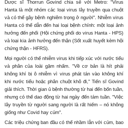
Dược sĩ Thorrun Govind chia sẻ với Metro: "Virus
Hanta là một nhóm các loại virus lây truyền qua chuột
và có thể gây bệnh nghiêm trọng ở người". Nhiễm virus
Hanta có thể dẫn đến hai loại bệnh chính: một loại ảnh
hưởng đến phổi (Hội chứng phổi do virus Hanta - HPS)
và loại kia ảnh hưởng đến thận (Sốt xuất huyết kèm hội
chứng thận - HFRS).
Mọi người có thể nhiễm virus khi tiếp xúc với nước tiểu
và phân của loài gặm nhấm. "Về cơ bản là hít phải
không khí bị ô nhiễm vì virus phát tán vào không khí
khi nước tiểu hoặc phân chuột khô đi," Tiến sĩ Govind
giải thích. Thời gian ủ bệnh thường từ hai đến bốn tuần,
nhưng có thể dao động từ hai ngày đến tám tuần. "Việc
lây truyền từ người sang người là rất hiếm – nó không
giống như Covid hay cúm".
Các triệu chứng ban đầu có thể nhầm lẫn với cúm, bao