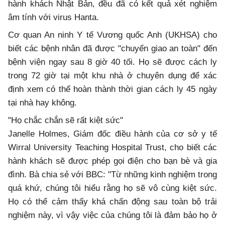
hành khách Nhật Bản, đều đã có kết quả xét nghiệm
âm tính với virus Hanta.
Cơ quan An ninh Y tế Vương quốc Anh (UKHSA) cho
biết các bệnh nhân đã được "chuyển giao an toàn" đến
bệnh viện ngay sau 8 giờ 40 tối. Họ sẽ được cách ly
trong 72 giờ tại một khu nhà ở chuyên dụng để xác
định xem có thể hoàn thành thời gian cách ly 45 ngày
tại nhà hay không.
"Họ chắc chắn sẽ rất kiệt sức"
Janelle Holmes, Giám đốc điều hành của cơ sở y tế
Wirral University Teaching Hospital Trust, cho biết các
hành khách sẽ được phép gọi điện cho bạn bè và gia
đình. Bà chia sẻ với BBC: "Từ những kinh nghiệm trong
quá khứ, chúng tôi hiểu rằng họ sẽ vô cùng kiệt sức.
Họ có thể cảm thấy khá chấn động sau toàn bộ trải
nghiệm này, vì vậy việc của chúng tôi là đảm bảo họ ở