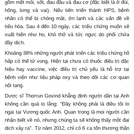
gồm mệt mỏi, sốt, đau đầu và đau cơ (đặc biệt là ở đùi,
hông, lưng và vai). Nếu tiến triển thành HPS, bệnh
nhân có thể bị chóng mặt, ớn lạnh và các vấn đề về
tiêu hóa. Sau 4 đến 10 ngày, các triệu chứng muộn sẽ
xuất hiện như ho, khó thở và tức ngực do phổi chứa
đầy dịch.
Khoảng 38% những người phát triển các triệu chứng hô
hấp có thể tử vong. Hiện tại chưa có thuốc điều trị đặc
hiệu hay vaccine, việc điều trị chủ yếu là hỗ trợ tại
bệnh viện như liệu pháp oxy và theo dõi các cơ quan
nội tạng.
Dược sĩ Thorrun Govind khẳng định người dân tại Anh
không cần quá lo lắng: "Đây không phải là điều tôi lo
ngại tại Vương quốc Anh. Quan trọng là mọi người cần
nhận biết về nó, nhưng chúng ta sẽ không thấy một đại
dịch xảy ra". Từ năm 2012, chỉ có 6 ca tổn thương thận