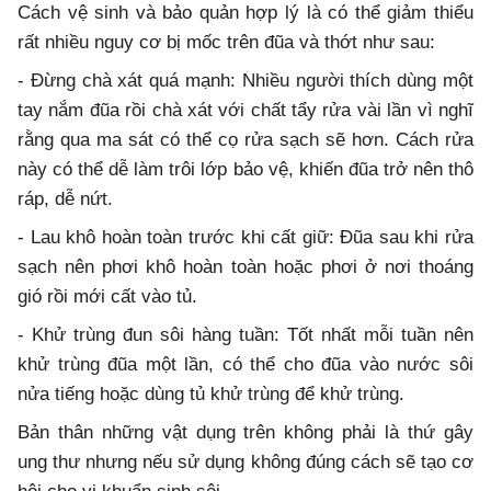
Cách vệ sinh và bảo quản hợp lý là có thể giảm thiểu
rất nhiều nguy cơ bị mốc trên đũa và thớt như sau:
- Đừng chà xát quá mạnh: Nhiều người thích dùng một
tay nắm đũa rồi chà xát với chất tẩy rửa vài lần vì nghĩ
rằng qua ma sát có thể cọ rửa sạch sẽ hơn. Cách rửa
này có thể dễ làm trôi lớp bảo vệ, khiến đũa trở nên thô
ráp, dễ nứt.
- Lau khô hoàn toàn trước khi cất giữ: Đũa sau khi rửa
sạch nên phơi khô hoàn toàn hoặc phơi ở nơi thoáng
gió rồi mới cất vào tủ.
- Khử trùng đun sôi hàng tuần: Tốt nhất mỗi tuần nên
khử trùng đũa một lần, có thể cho đũa vào nước sôi
nửa tiếng hoặc dùng tủ khử trùng để khử trùng.
Bản thân những vật dụng trên không phải là thứ gây
ung thư nhưng nếu sử dụng không đúng cách sẽ tạo cơ