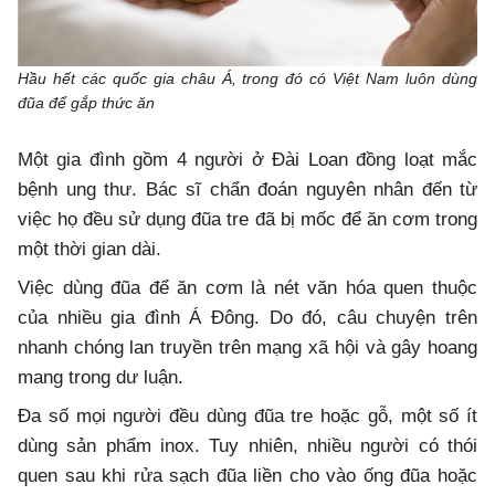
Hầu hết các quốc gia châu Á, trong đó có Việt Nam luôn dùng
đũa để gắp thức ăn
Một gia đình gồm 4 người ở Đài Loan đồng loạt mắc
bệnh ung thư. Bác sĩ chẩn đoán nguyên nhân đến từ
việc họ đều sử dụng đũa tre đã bị mốc để ăn cơm trong
một thời gian dài.
Việc dùng đũa để ăn cơm là nét văn hóa quen thuộc
của nhiều gia đình Á Đông. Do đó, câu chuyện trên
nhanh chóng lan truyền trên mạng xã hội và gây hoang
mang trong dư luận.
Đa số mọi người đều dùng đũa tre hoặc gỗ, một số ít
dùng sản phẩm inox. Tuy nhiên, nhiều người có thói
quen sau khi rửa sạch đũa liền cho vào ống đũa hoặc