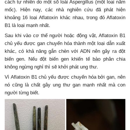
cách tự nhiên do một số loài Aspergillus (một loại nấm
mốc). Hiện nay, các nhà nghiên cứu đã phát hiện
khoảng 16 loại Aflatoxin khác nhau, trong đó Aflatoxin
B1 là loại mạnh nhất.
Sau khi vào cơ thể người hoặc động vật, Aflatoxin B1
chủ yếu được gan chuyển hóa thành một loại dẫn xuất
khác, có khả năng gắn chèn với ADN nên gây ra đột
biến gen. Nếu đột biến gen khiến tế bào phân chia
không ngừng nghỉ thì sẽ khởi phát ung thư.
Vì Aflatoxin B1 chủ yếu được chuyển hóa bởi gan, nên
nó cũng là chất gây ung thư gan mạnh nhất mà con
người từng biết.