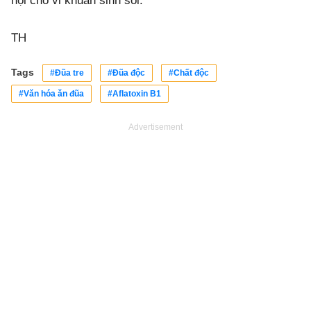
hội cho vi khuẩn sinh sôi.
TH
Tags
#Đũa tre
#Đũa độc
#Chất độc
#Văn hóa ăn đũa
#Aflatoxin B1
Advertisement