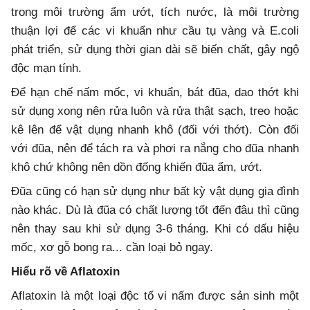
trong môi trường ẩm ướt, tích nước, là môi trường
thuận lợi để các vi khuẩn như cầu tụ vàng và E.coli
phát triển, sử dụng thời gian dài sẽ biến chất, gây ngộ
độc mạn tính.
Để hạn chế nấm mốc, vi khuẩn, bát đũa, dao thớt khi
sử dụng xong nên rửa luôn và rửa thật sạch, treo hoặc
kê lên để vật dụng nhanh khô (đối với thớt). Còn đối
với đũa, nên để tách ra và phơi ra nắng cho đũa nhanh
khô chứ không nên dồn đống khiến đũa ẩm, ướt.
Đũa cũng có hạn sử dụng như bất kỳ vật dụng gia đình
nào khác. Dù là đũa có chất lượng tốt đến đâu thì cũng
nên thay sau khi sử dụng 3-6 tháng. Khi có dấu hiệu
mốc, xơ gỗ bong ra... cần loại bỏ ngay.
Hiểu rõ về Aflatoxin
Aflatoxin là một loại độc tố vi nấm được sản sinh một