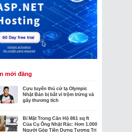
in mới đăng
Cựu tuyển thủ cử tạ Olympic
Nhật Bản bị bắt vì trộm trứng và
gây thương tích
Bí Mật Trong Căn Hộ 861 sq ft
Của Cụ Ông Nhặt Rác: Hơn 1.000
Người Góp Tiền Dựng Tượng Tri