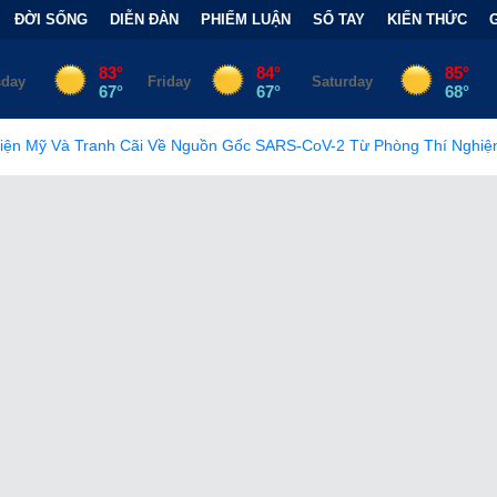
ĐỜI SỐNG
DIỄN ĐÀN
PHIẾM LUẬN
SỔ TAY
KIẾN THỨC
ề Nguồn Gốc SARS-CoV-2 Từ Phòng Thí Nghiệm
•
FCC Chính Th