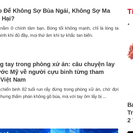
 Để Không Sợ Bùa Ngải, Không Sợ Ma
T
 Hại?
 nằm ở chính tâm bạn. Bóng tối không mạnh, chỉ là lòng ta
hính khí đủ đầy, mọi thứ âm khí tự khắc tan biến.
g tay trong phòng xử án: câu chuyện lay
ớc Mỹ về người cựu binh từng tham
 Việt Nam
chiến binh 82 tuổi run rẩy đứng trong phòng xử án, chờ đợi
Nhưng thẩm phán không gõ búa, mà với tay ôm lấy bị ...
B
T
2