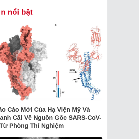
in nổi bật
áo Cáo Mới Của Hạ Viện Mỹ Và
ranh Cãi Về Nguồn Gốc SARS-CoV-
 Từ Phòng Thí Nghiệm