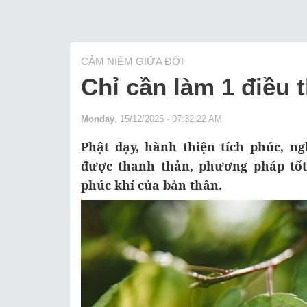
CẢM NIỆM GIỮA ĐỜI
Chỉ cần làm 1 điều t
Monday
, 15/12/2025 - 07:32:22 AM
Phật dạy, hành thiện tích phúc, n
được thanh thản, phương pháp tốt 
phúc khí của bản thân.