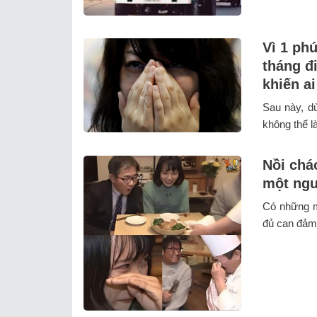
Vì 1 ph
tháng đi
khiến a
Sau này, dù
không thể l
Nồi chá
một ng
Có những m
đủ can đảm