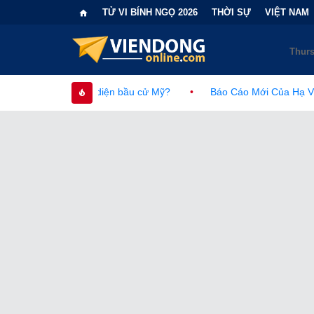
TỬ VI BÍNH NGỌ 2026
THỜI SỰ
VIỆT NAM
iện bầu cử Mỹ?
•
Báo Cáo Mới Của Hạ Viện Mỹ Và Tranh Cãi V