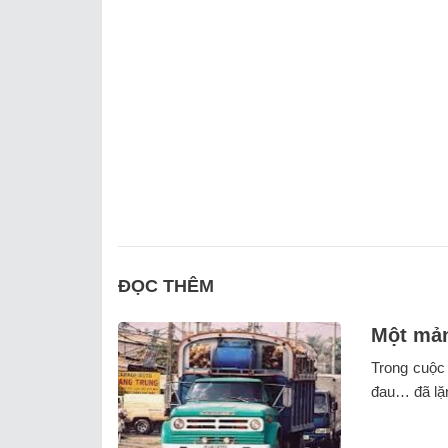
ĐỌC THÊM
Một mản
Trong cuộc 
đau… đã lặn