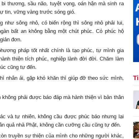
 bi thương, sầu não, tuyệt vọng, oán hận mà sinh ra
ự tin, vững vàng trước sóng gió.
g như sông nhỏ, có biển rộng thì sông nhỏ phải lui,
m ngàn bất an không bằng một chút phúc. Có phúc hộ
 giản đơn.
hương pháp tốt nhất chính là tạo phúc, tự mình gia
hành thiện tích phúc, nghiệp lành đời đời. Chăm làm
húc cũng tự đến.
T
hì nhân ái, gặp khó khăn thì giúp đỡ theo sức mình,
ện không phải được báo đáp mà hành thiện vì bản thân
iác và tự nhiên, không cầu được phúc báo nhưng lại
hân quả nhà Phật, không cần cưỡng cầu cũng tự đến.
 còn truyền sự thiện của mình cho những người khác,