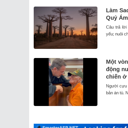
Làm Sao
Quỷ Ám
Câu trả lời
yếu; nuôi c
Một vòn
động nư
chiến ở
Người cựu 
bản án tù. 