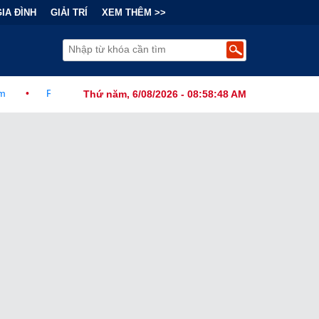
GIA ĐÌNH
GIẢI TRÍ
XEM THÊM >>
ức Ban Hành Lệnh Cấm Robot Hút Bụi Thông Minh Sản Xuất Tại Nước
Thứ năm, 6/08/2026 - 08:58:49 AM