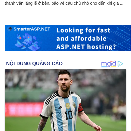
thành vẫn lặng lẽ ở bên, bảo vệ cậu chủ nhỏ cho đến khi gia ...