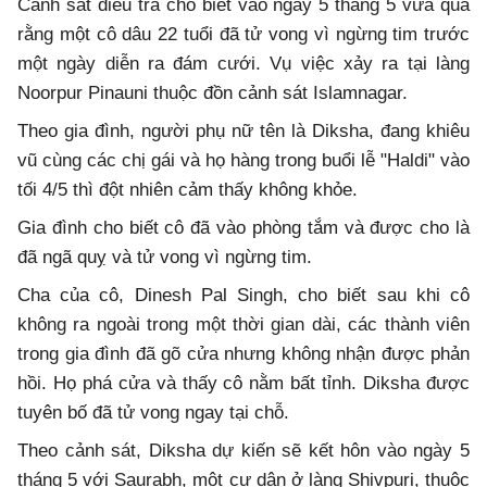
Cảnh sát điều tra cho biết vào ngày 5 tháng 5 vừa qua
rằng một cô dâu 22 tuổi đã tử vong vì ngừng tim trước
một ngày diễn ra đám cưới. Vụ việc xảy ra tại làng
Noorpur Pinauni thuộc đồn cảnh sát Islamnagar.
Theo gia đình, người phụ nữ tên là Diksha, đang khiêu
vũ cùng các chị gái và họ hàng trong buổi lễ "Haldi" vào
tối 4/5 thì đột nhiên cảm thấy không khỏe.
Gia đình cho biết cô đã vào phòng tắm và được cho là
đã ngã quỵ và tử vong vì ngừng tim.
Cha của cô, Dinesh Pal Singh, cho biết sau khi cô
không ra ngoài trong một thời gian dài, các thành viên
trong gia đình đã gõ cửa nhưng không nhận được phản
hồi. Họ phá cửa và thấy cô nằm bất tỉnh. Diksha được
tuyên bố đã tử vong ngay tại chỗ.
Theo cảnh sát, Diksha dự kiến sẽ kết hôn vào ngày 5
tháng 5 với Saurabh, một cư dân ở làng Shivpuri, thuộc