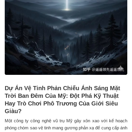
Dự Án Vệ Tinh Phản Chiếu Ánh Sáng Mặt
Trời Ban Đêm Của Mỹ: Đột Phá Kỹ Thuật
Hay Trò Chơi Phô Trương Của Giới Siêu
Giàu?
Một công ty công nghệ vũ trụ Mỹ gây xôn xao với kế hoạch
phóng chòm sao vệ tinh mang gương phản xạ để cung cấp ánh