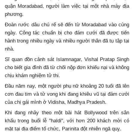
quận Moradabad, người làm việc tại một nhà máy địa
phương.
Đoàn rước dâu chú rể sẽ đến từ Moradabad vào cùng
ngày. Công tác chuẩn bị cho đám cưới đã được tiến
hành trong nhiều ngày và nhiều người thân đã tụ tập tại
nhà.
Sĩ quan đồn cảnh sát Islamnagar, Vishal Pratap Singh
cho biết gia đình đã từ chối nộp đơn khiếu nại và không
chịu khám nghiệm tử thi.
Đầu năm nay, một người phụ nữ khoảng 20 tuổi đã lên
cơn đau tim và tử vong khi đang khiêu vũ tại đám cưới
của chị gái mình ở Vidisha, Madhya Pradesh.
Khi đang nhảy theo một bài hát Bollywood trên sân
khấu trong buổi lễ "haldi", với hơn 200 khách mời có
mặt tại địa điểm tổ chức, Parinita đột nhiên ngã quỵ.