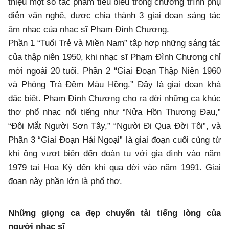
thiệu một số tác phẩm tiêu biểu trong chương trình phụ
diễn văn nghệ, được chia thành 3 giai đoạn sáng tác
âm nhạc của nhạc sĩ Phạm Đình Chương.
Phần 1 “Tuổi Trẻ và Miền Nam” tập hợp những sáng tác
của thập niên 1950, khi nhạc sĩ Phạm Đình Chương chỉ
mới ngoài 20 tuổi. Phần 2 “Giai Đoạn Thập Niên 1960
và Phòng Trà Đêm Màu Hồng.” Đây là giai đoạn khá
đặc biệt. Phạm Đình Chương cho ra đời những ca khúc
thơ phổ nhạc nổi tiếng như “Nửa Hồn Thương Đau,”
“Đôi Mắt Người Sơn Tây,” “Người Đi Qua Đời Tôi”, và
Phần 3 “Giai Đoạn Hải Ngoại” là giai đoạn cuối cùng từ
khi ông vượt biên đến đoàn tụ với gia đình vào năm
1979 tại Hoa Kỳ đến khi qua đời vào năm 1991. Giai
đoạn này phần lớn là phổ thơ.
Những giọng ca đẹp chuyển tải tiếng lòng của
người nhạc sĩ