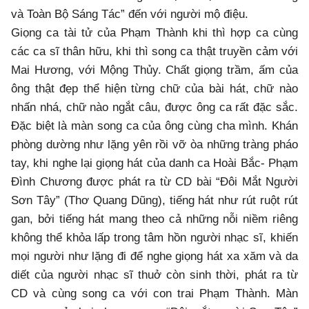
và Toàn Bộ Sáng Tác” đến với người mộ điệu.
Giọng ca tài tử của Phạm Thành khi thì hợp ca cùng
các ca sĩ thân hữu, khi thì song ca thật truyền cảm với
Mai Hương, với Mộng Thủy. Chất giọng trầm, ấm của
ông thật đẹp thể hiện từng chữ của bài hát, chữ nào
nhấn nhá, chữ nào ngắt câu, được ông ca rất đặc sắc.
Đặc biệt là màn song ca của ông cùng cha mình. Khán
phòng dường như lặng yên rồi vỡ òa những tràng pháo
tay, khi nghe lại giọng hát của danh ca Hoài Bắc- Phạm
Đình Chương được phát ra từ CD bài “Đôi Mắt Người
Sơn Tây” (Thơ Quang Dũng), tiếng hát như rút ruột rút
gan, bởi tiếng hát mang theo cả những nỗi niềm riêng
không thể khỏa lấp trong tâm hồn người nhạc sĩ, khiến
mọi người như lặng đi để nghe giọng hát xa xăm và da
diết của người nhạc sĩ thuở còn sinh thời, phát ra từ
CD và cùng song ca với con trai Phạm Thành. Màn