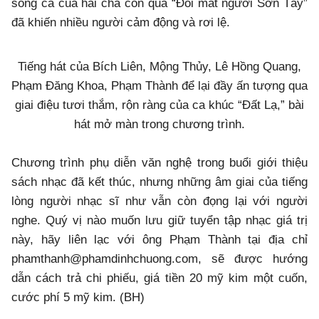
song ca của hai cha con qua “Đôi mắt người Sơn Tây”
đã khiến nhiều người cảm động và rơi lệ.
Tiếng hát của Bích Liên, Mộng Thủy, Lê Hồng Quang,
Phạm Đăng Khoa, Phạm Thành để lại đầy ấn tượng qua
giai điệu tươi thắm, rộn ràng của ca khúc “Đất Lạ,” bài
hát mở màn trong chương trình.
Chương trình phụ diễn văn nghệ trong buổi giới thiệu
sách nhạc đã kết thúc, nhưng những âm giai của tiếng
lòng người nhạc sĩ như vẫn còn đọng lại với người
nghe. Quý vị nào muốn lưu giữ tuyển tập nhạc giá trị
này, hãy liên lạc với ông Phạm Thành tại địa chỉ
phamthanh@phamdinhchuong.com, sẽ được hướng
dẫn cách trả chi phiếu, giá tiền 20 mỹ kim một cuốn,
cước phí 5 mỹ kim. (BH)