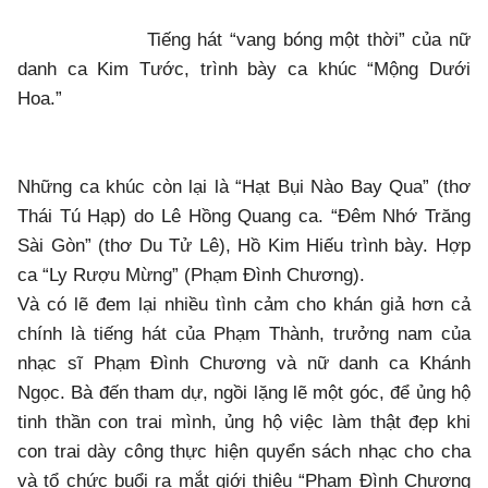
Tiếng hát “vang bóng một thời” của nữ
danh ca Kim Tước, trình bày ca khúc “Mộng Dưới
Hoa.”
Những ca khúc còn lại là “Hạt Bụi Nào Bay Qua” (thơ
Thái Tú Hạp) do Lê Hồng Quang ca. “Đêm Nhớ Trăng
Sài Gòn” (thơ Du Tử Lê), Hồ Kim Hiếu trình bày. Hợp
ca “Ly Rượu Mừng” (Phạm Đình Chương).
Và có lẽ đem lại nhiều tình cảm cho khán giả hơn cả
chính là tiếng hát của Phạm Thành, trưởng nam của
nhạc sĩ Phạm Đình Chương và nữ danh ca Khánh
Ngọc. Bà đến tham dự, ngồi lặng lẽ một góc, để ủng hộ
tinh thần con trai mình, ủng hộ việc làm thật đẹp khi
con trai dày công thực hiện quyển sách nhạc cho cha
và tổ chức buổi ra mắt giới thiệu “Phạm Đình Chương