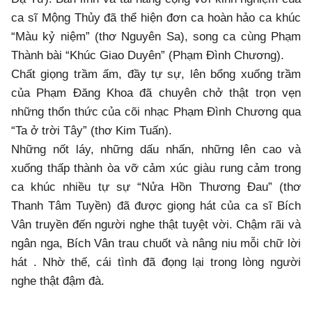
ca sĩ Mộng Thủy đã thể hiện đơn ca hoàn hảo ca khúc
“Màu kỷ niệm” (thơ Nguyên Sa), song ca cùng Phạm
Thành bài “Khúc Giao Duyên” (Phạm Đình Chương).
Chất giọng trầm ấm, đầy tự sự, lên bổng xuống trầm
của Phạm Đăng Khoa đã chuyên chở thật trọn vẹn
những thổn thức của cõi nhạc Phạm Đình Chương qua
“Ta ở trời Tây” (thơ Kim Tuấn).
Những nốt láy, những dấu nhấn, những lên cao và
xuống thấp thành òa vỡ cảm xúc giàu rung cảm trong
ca khúc nhiều tự sự “Nửa Hồn Thương Đau” (thơ
Thanh Tâm Tuyền) đã được giọng hát của ca sĩ Bích
Vân truyền đến người nghe thật tuyệt vời. Chậm rãi và
ngân nga, Bích Vân trau chuốt và nâng niu mỗi chữ lời
hát . Nhờ thế, cái tình đã đọng lại trong lòng người
nghe thật đậm đà.