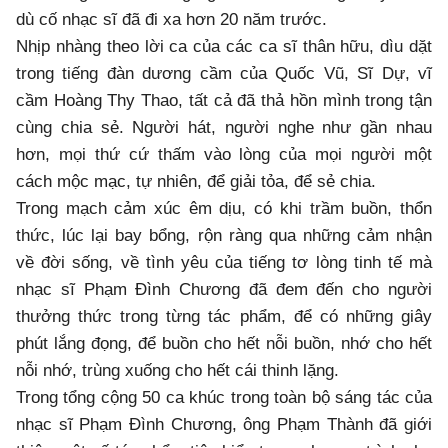
dù cố nhạc sĩ đã đi xa hơn 20 năm trước.
Nhịp nhàng theo lời ca của các ca sĩ thân hữu, dìu dặt
trong tiếng đàn dương cầm của Quốc Vũ, Sĩ Dự, vĩ
cầm Hoàng Thy Thao, tất cả đã thả hồn mình trong tận
cùng chia sẻ. Người hát, người nghe như gần nhau
hơn, mọi thứ cứ thấm vào lòng của mọi người một
cách mộc mạc, tự nhiên, để giải tỏa, để sẻ chia.
Trong mạch cảm xúc êm dịu, có khi trầm buồn, thổn
thức, lúc lại bay bổng, rộn ràng qua những cảm nhận
về đời sống, về tình yêu của tiếng tơ lòng tinh tế mà
nhạc sĩ Phạm Đình Chương đã đem đến cho người
thưởng thức trong từng tác phẩm, để có những giây
phút lắng đọng, để buồn cho hết nỗi buồn, nhớ cho hết
nỗi nhớ, trùng xuống cho hết cái thinh lặng.
Trong tổng cộng 50 ca khúc trong toàn bộ sáng tác của
nhạc sĩ Phạm Đình Chương, ông Phạm Thành đã giới