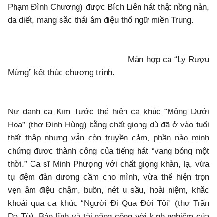
Phạm Đình Chương) được Bích Liên hát thật nồng nàn,
da diết, mang sắc thái âm điệu thổ ngữ miền Trung.
Màn hợp ca “Ly Rượu
Mừng” kết thúc chương trình.
Nữ danh ca Kim Tước thể hiện ca khúc “Mộng Dưới
Hoa” (thơ Đinh Hùng) bằng chất giọng dù đã ở vào tuổi
thất thập nhưng vẫn còn truyền cảm, phần nào minh
chứng được thành công của tiếng hát “vang bóng một
thời.” Ca sĩ Minh Phượng với chất giọng khàn, lạ, vừa
tự đệm đàn dương cầm cho mình, vừa thể hiện trọn
vẹn âm điệu chậm, buồn, nét u sầu, hoài niệm, khắc
khoải qua ca khúc “Người Đi Qua Đời Tôi” (thơ Trần
Dạ Từ). Bản lĩnh và tài năng cộng với kinh nghiệm của