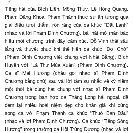
Tiếng hát của Bích Liên, Mộng Thủy, Lê Hồng Quang,
Phạm Đăng Khoa, Phạm Thành thực sự ấn tượng qua
giai điệu tươi thắm, rộn ràng của ca khúc “Đất Lành”
(nhạc và lời Phạm Đình Chương), bài hát mở màn báo
hiệu một chương trình đầy cảm xúc. Đỗ Vinh thật sâu
lắng và thuyết phục khi thể hiện ca khúc “Đợi Chờ”
(Phạm Đình Chương viết chung với Nhật Bằng), Bích
Huyền với “Lá Thư Mùa Xuân” (Phạm Đình Chương).
Ca sĩ Mai Hương (cháu gọi nhạc sĩ Phạm Đình
Chương bằng chú) sau vài lời tâm sự nhắc về kỷ niệm
một thời bà cùng hát chung với nhạc sĩ Phạm Đình
Chương trong ban hợp ca Thăng Long hải ngoại, đã
đem lại nhiều hoài niệm đẹp cho khán giả khi cùng
song ca với Phạm Thành ca khúc “Thuở Ban Đầu”
(nhạc và lời Phạm Đình Chương). Ca khúc “Tiếng Sông
Hương” trong trường ca Hội Trùng Dương (nhạc và lời