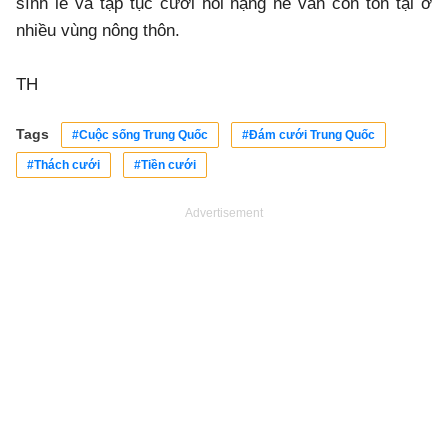
sính lễ và tập tục cưới hỏi nặng nề vẫn còn tồn tại ở
nhiều vùng nông thôn.
TH
Tags
#Cuộc sống Trung Quốc
#Đám cưới Trung Quốc
#Thách cưới
#Tiền cưới
Advertisement