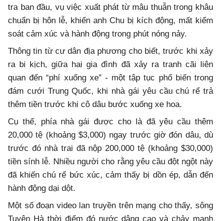
tra ban đầu, vụ việc xuất phát từ mâu thuẫn trong khâu
chuẩn bị hôn lễ, khiến anh Chu bị kích động, mất kiểm
soát cảm xúc và hành động trong phút nóng nảy.
Thông tin từ cư dân địa phương cho biết, trước khi xảy
ra bi kịch, giữa hai gia đình đã xảy ra tranh cãi liên
quan đến “phí xuống xe” - một tập tục phổ biến trong
đám cưới Trung Quốc, khi nhà gái yêu cầu chú rể trả
thêm tiền trước khi cô dâu bước xuống xe hoa.
Cụ thể, phía nhà gái được cho là đã yêu cầu thêm
20,000 tệ (khoảng $3,000) ngay trước giờ đón dâu, dù
trước đó nhà trai đã nộp 200,000 tệ (khoảng $30,000)
tiền sính lễ. Nhiều người cho rằng yêu cầu đột ngột này
đã khiến chú rể bức xúc, cảm thấy bị dồn ép, dẫn đến
hành động dại dột.
Một số đoạn video lan truyền trên mạng cho thấy, sông
Tuyên Hà thời điểm đó nước dâng cao và chảy mạnh