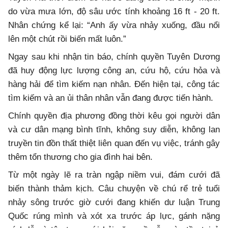
do vừa mưa lớn, độ sâu ước tính khoảng 16 ft - 20 ft.
Nhân chứng kể lại: “Anh ấy vừa nhảy xuống, đầu nổi
lên một chút rồi biến mất luôn.”
Ngay sau khi nhận tin báo, chính quyền Tuyên Dương
đã huy động lực lượng công an, cứu hộ, cứu hỏa và
hàng hải để tìm kiếm nạn nhân. Đến hiện tại, công tác
tìm kiếm và an ủi thân nhân vẫn đang được tiến hành.
Chính quyền địa phương đồng thời kêu gọi người dân
và cư dân mạng bình tĩnh, không suy diễn, không lan
truyền tin đồn thất thiệt liên quan đến vụ việc, tránh gây
thêm tổn thương cho gia đình hai bên.
Từ một ngày lẽ ra tràn ngập niềm vui, đám cưới đã
biến thành thảm kịch. Câu chuyện về chú rể trẻ tuổi
nhảy sông trước giờ cưới đang khiến dư luận Trung
Quốc rúng mình và xót xa trước áp lực, gánh nặng