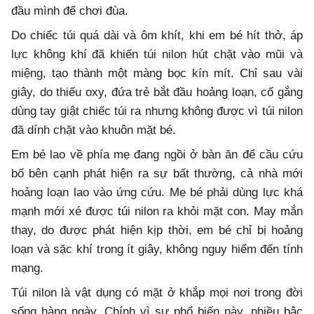
đầu mình để chơi đùa.
Do chiếc túi quá dài và ôm khít, khi em bé hít thở, áp
lực không khí đã khiến túi nilon hút chặt vào mũi và
miệng, tạo thành một màng bọc kín mít. Chỉ sau vài
giây, do thiếu oxy, đứa trẻ bắt đầu hoảng loạn, cố gắng
dùng tay giật chiếc túi ra nhưng không được vì túi nilon
đã dính chặt vào khuôn mặt bé.
Em bé lao về phía mẹ đang ngồi ở bàn ăn để cầu cứu
bố bên cạnh phát hiện ra sự bất thường, cả nhà mới
hoảng loạn lao vào ứng cứu. Mẹ bé phải dùng lực khá
mạnh mới xé được túi nilon ra khỏi mặt con. May mắn
thay, do được phát hiện kịp thời, em bé chỉ bị hoảng
loạn và sặc khí trong ít giây, không nguy hiểm đến tính
mạng.
Túi nilon là vật dụng có mặt ở khắp mọi nơi trong đời
sống hàng ngày. Chính vì sự phổ biến này, nhiều bậc