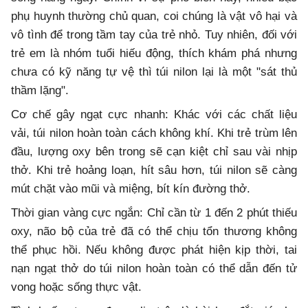
phụ huynh thường chủ quan, coi chúng là vật vô hại và
vô tình để trong tầm tay của trẻ nhỏ. Tuy nhiên, đối với
trẻ em là nhóm tuổi hiếu động, thích khám phá nhưng
chưa có kỹ năng tự vệ thì túi nilon lại là một "sát thủ
thầm lặng".
Cơ chế gây ngạt cực nhanh: Khác với các chất liệu
vải, túi nilon hoàn toàn cách không khí. Khi trẻ trùm lên
đầu, lượng oxy bên trong sẽ cạn kiệt chỉ sau vài nhịp
thở. Khi trẻ hoảng loạn, hít sâu hơn, túi nilon sẽ càng
mút chặt vào mũi và miệng, bít kín đường thở.
Thời gian vàng cực ngắn: Chỉ cần từ 1 đến 2 phút thiếu
oxy, não bộ của trẻ đã có thể chịu tổn thương không
thể phục hồi. Nếu không được phát hiện kịp thời, tai
nạn ngạt thở do túi nilon hoàn toàn có thể dẫn đến tử
vong hoặc sống thực vật.