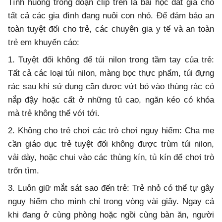
Tình huống trong đoạn clip trên là bài học đắt giá cho
tất cả các gia đình đang nuôi con nhỏ. Để đảm bảo an
toàn tuyệt đối cho trẻ, các chuyên gia y tế và an toàn
trẻ em khuyến cáo:
1. Tuyệt đối không để túi nilon trong tầm tay của trẻ:
Tất cả các loại túi nilon, màng bọc thực phẩm, túi đựng
rác sau khi sử dụng cần được vứt bỏ vào thùng rác có
nắp đậy hoặc cất ở những tủ cao, ngăn kéo có khóa
mà trẻ không thể với tới.
2. Không cho trẻ chơi các trò chơi nguy hiểm: Cha mẹ
cần giáo dục trẻ tuyệt đối không được trùm túi nilon,
vải dày, hoặc chui vào các thùng kín, tủ kín để chơi trò
trốn tìm.
3. Luôn giữ mắt sát sao đến trẻ: Trẻ nhỏ có thể tự gây
nguy hiểm cho mình chỉ trong vòng vài giây. Ngay cả
khi đang ở cùng phòng hoặc ngồi cùng bàn ăn, người