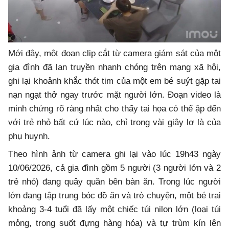
Mới đây, một đoạn clip cắt từ camera giám sát của một
gia đình đã lan truyền nhanh chóng trên mạng xã hội,
ghi lại khoảnh khắc thót tim của một em bé suýt gặp tai
nạn ngạt thở ngay trước mặt người lớn. Đoạn video là
minh chứng rõ ràng nhất cho thấy tai họa có thể ập đến
với trẻ nhỏ bất cứ lúc nào, chỉ trong vài giây lơ là của
phụ huynh.
Theo hình ảnh từ camera ghi lại vào lúc 19h43 ngày
10/06/2026, cả gia đình gồm 5 người (3 người lớn và 2
trẻ nhỏ) đang quây quần bên bàn ăn. Trong lúc người
lớn đang tập trung bóc đồ ăn và trò chuyện, một bé trai
khoảng 3-4 tuổi đã lấy một chiếc túi nilon lớn (loại túi
mỏng, trong suốt đựng hàng hóa) và tự trùm kín lên