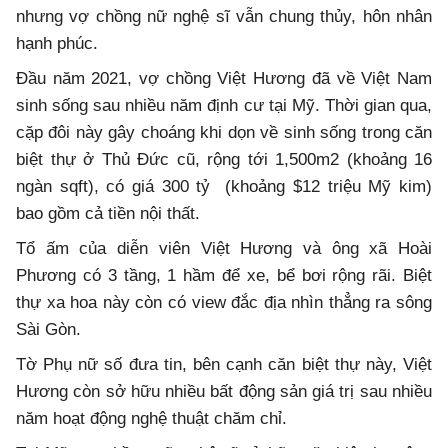
nhưng vợ chồng nữ nghệ sĩ vẫn chung thủy, hôn nhân
hạnh phúc.
Đầu năm 2021, vợ chồng Việt Hương đã về Việt Nam
sinh sống sau nhiều năm định cư tại Mỹ. Thời gian qua,
cặp đôi này gây choáng khi dọn về sinh sống trong căn
biệt thự ở Thủ Đức cũ, rộng tới 1,500m2 (khoảng 16
ngàn sqft), có giá 300 tỷ (khoảng $12 triệu Mỹ kim)
bao gồm cả tiền nội thất.
Tổ ấm của diễn viên Việt Hương và ông xã Hoài
Phương có 3 tầng, 1 hầm để xe, bể bơi rộng rãi. Biệt
thự xa hoa này còn có view đắc địa nhìn thẳng ra sông
Sài Gòn.
Tờ Phụ nữ số đưa tin, bên cạnh căn biệt thự này, Việt
Hương còn sở hữu nhiều bất động sản giá trị sau nhiều
năm hoạt động nghệ thuật chăm chỉ.