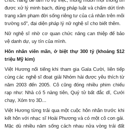
chức năng để làm rõ vụ việc, mong muốn mọi thông tin
được xử lý minh bạch, đúng pháp luật và chấm dứt tình
trạng xâm phạm đời sống riêng tư của cá nhân trên môi
trường số", đại diện pháp lý nữ nghệ sĩ cho biết thêm.
Nữ nghệ sĩ nhờ cơ quan chức năng can thiệp để bảo
vệ danh dự, uy tín của mình.
Hôn nhân viên mãn, ở biệt thự 300 tỷ (khoảng $12
triệu Mỹ kim)
Việt Hương nổi tiếng khi tham gia Gala Cười, liên tiếp
cùng các nghệ sĩ đoạt giải Nhóm hài được yêu thích từ
năm 2003 đến 2005. Cô cũng đóng nhiều phim chiếu
rạp như: Nhà có 5 nàng tiên, Quý tử bất đắc dĩ, Cưới
chạy, Xóm trọ 3D...
Việt Hương từng trải qua một cuộc hôn nhân trước khi
kết hôn với nhạc sĩ Hoài Phương và có một cô con gái.
Mặc dù nhiều năm sống cách nhau nửa vòng trái đất