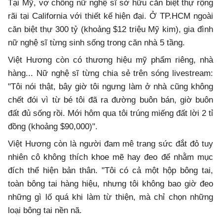
Tại Mỹ, vợ chồng nữ nghệ sĩ sở hữu căn biệt thự rộng
rãi tại California với thiết kế hiện đại. Ở TP.HCM ngoài
căn biệt thự 300 tỷ (khoảng $12 triệu Mỹ kim), gia đình
nữ nghệ sĩ từng sinh sống trong căn nhà 5 tầng.
Việt Hương còn có thương hiệu mỹ phẩm riêng, nhà
hàng... Nữ nghệ sĩ từng chia sẻ trên sóng livestream:
"Tôi nói thật, bây giờ tôi ngưng làm ở nhà cũng không
chết đói vì từ bé tôi đã ra đường buôn bán, giờ buôn
đất đủ sống rồi. Mới hôm qua tôi trúng miếng đất lời 2 tỉ
đồng (khoảng $90,000)".
Việt Hương còn là người đam mê trang sức đắt đỏ tuy
nhiên cô không thích khoe mẽ hay đeo để nhằm mục
đích thể hiện bản thân. "Tôi có cả một hộp bông tai,
toàn bông tai hàng hiệu, nhưng tôi không bao giờ đeo
những gì lố quá khi làm từ thiện, mà chỉ chọn những
loại bông tai nền nã.