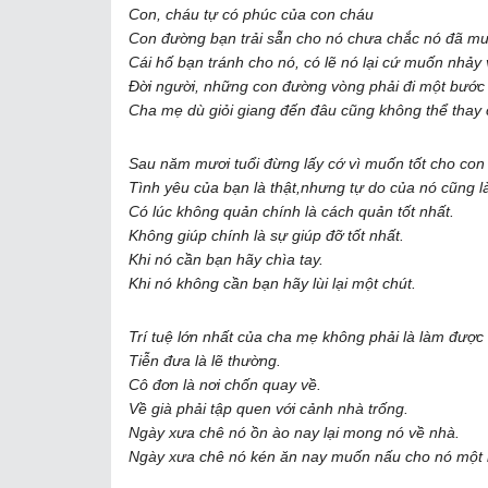
Con, cháu tự có phúc của con cháu
Con đường bạn trải sẵn cho nó chưa chắc nó đã mu
Cái hố bạn tránh cho nó, có lẽ nó lại cứ muốn nhảy 
Đời người, những con đường vòng phải đi một bước
Cha mẹ dù giỏi giang đến đâu cũng không thể thay 
Sau năm mươi tuổi đừng lấy cớ vì muốn tốt cho con đ
Tình yêu của bạn là thật,nhưng tự do của nó cũng là
Có lúc không quản chính là cách quản tốt nhất.
Không giúp chính là sự giúp đỡ tốt nhất.
Khi nó cần bạn hãy chìa tay.
Khi nó không cần bạn hãy lùi lại một chút.
Trí tuệ lớn nhất của cha mẹ không phải là làm được 
Tiễn đưa là lẽ thường.
Cô đơn là nơi chốn quay về.
Về già phải tập quen với cảnh nhà trống.
Ngày xưa chê nó ồn ào nay lại mong nó về nhà.
Ngày xưa chê nó kén ăn nay muốn nấu cho nó một 