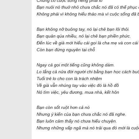
Chúng có cuộc sống riêng phải lo
Bạn nuôi nó thuở nhỏ chưa chắc nó đã có thể phục 
Không phải vì không hiếu thảo mà vì cuộc sống đã 
Bạn không nỡ buông tay, nó lại chê bạn lôi thôi.
Bạn quản qúa nhiều, nó lại chê bạn phiền phức.
Đến lúc về già mới hiểu cái gọi là cha mẹ và con cá
Còn bạn đứng nguyên tại chỗ
Ngay cả gọi một tiếng cũng không dám.
Lo lắng cả nửa đời người chi bằng bạn học cách bu
Tuổi trẻ lo cho con là trách nhiệm
Về già vẫn nhúng tay vào việc đó là hồ đồ
Nó tìm việc, yêu đương, mua nhà, kết hôn
Bạn còn sốt ruột hơn cả nó
Nhưng ý kiến của bạn chưa chắc nó đã nghe.
Bạn luôn cảm thấy nó chưa hiểu chuyện.
Nhưng những vấp ngã mà nó trải qua đó mới là cuộ