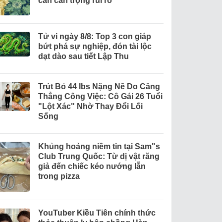
cần cẩn trọng rủi ro
Tử vi ngày 8/8: Top 3 con giáp
bứt phá sự nghiệp, đón tài lộc
dạt dào sau tiết Lập Thu
Trút Bỏ 44 lbs Nặng Nề Do Căng
Thẳng Công Việc: Cô Gái 26 Tuổi
"Lột Xác" Nhờ Thay Đổi Lối
Sống
Khủng hoảng niềm tin tại Sam"s
Club Trung Quốc: Từ dị vật răng
giả đến chiếc kéo nướng lẫn
trong pizza
YouTuber Kiều Tiên chính thức