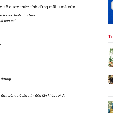
ọc sẽ được thức tỉnh đừng mãi u mê nữa.
u trả lời dành cho bạn.
à con cái.
i.
T
n.
n đường.
 đưa bóng nó lần này đến lần khác rời đi.