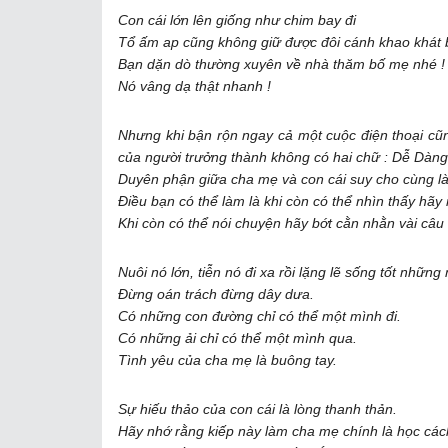
Con cái lớn lên giống như chim bay đi
Tổ ấm ap cũng không giữ được đôi cánh khao khát b
Bạn dặn dò thường xuyên về nhà thăm bố mẹ nhé !
Nó vâng dạ thật nhanh !
Nhưng khi bận rộn ngay cả một cuộc điện thoại cũn
của người trưởng thành không có hai chữ : Dễ Dàng
Duyên phận giữa cha mẹ và con cái suy cho cùng là
Điều bạn có thể làm là khi còn có thể nhìn thấy hãy
Khi còn có thể nói chuyện hãy bớt cằn nhằn vài câu
Nuôi nó lớn, tiễn nó đi xa rồi lặng lẽ sống tốt nhữn
Đừng oán trách đừng dây dưa.
Có những con đường chỉ có thể một mình đi.
Có những ải chỉ có thể một mình qua.
Tình yêu của cha mẹ là buông tay.
Sự hiếu thảo của con cái là lòng thanh thản.
Hãy nhớ rằng kiếp này làm cha mẹ chính là học cách