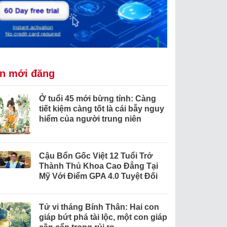
in mới đăng
Ở tuổi 45 mới bừng tỉnh: Càng
tiết kiệm càng tốt là cái bẫy nguy
hiểm của người trung niên
Cậu Bổn Gốc Việt 12 Tuổi Trở
Thành Thủ Khoa Cao Đẳng Tại
Mỹ Với Điểm GPA 4.0 Tuyệt Đối
Tử vi tháng Bính Thân: Hai con
giáp bứt phá tài lộc, một con giáp