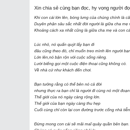
Xin chia sẻ cùng bạn đọc, hy vọng người đ
Khi con cái lớn lên, bóng lưng của chúng chính là câ
Duyên phận sâu sắc nhất đời người là giữa cha mẹ v
Khoảng cách xa nhất cũng là giữa cha mẹ và con cá
Lúc nhỏ, nó quấn quýt lấy bạn đi
đâu cũng theo đó, chỉ muốn treo mình lên người bạ
Lớn lên,nó bận rộn với cuộc sống riêng.
Lười biếng gọi một cuộc điện thoại cũng không có.
Về nhà cứ như khách đến chơi.
Bạn tưởng rằng có thể bên nó cả đời
nhưng thực ra bạn chỉ là người đi cùng nó một đoạ
Thế giới của nó ngày càng rộng lớn.
Thế giới của bạn ngày càng thu hẹp
Cuối cùng chỉ còn lại con đường trước cổng nhà tiễn
Đừng mong con cái sẽ mãi maĩ quây quần bên bạn.