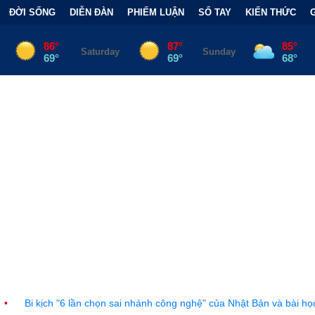
ĐỜI SỐNG
DIỄN ĐÀN
PHIẾM LUẬN
SỔ TAY
KIẾN THỨC
ần chọn sai nhánh công nghệ" của Nhật Bản và bài học đắt giá
•
B