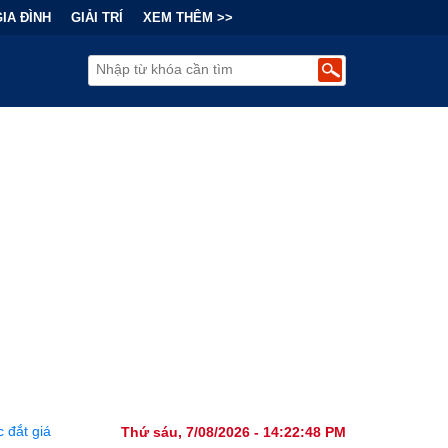
GIA ĐÌNH
GIẢI TRÍ
XEM THÊM >>
ẫy Tài Chính Đằng Sau "Cơn Sốt" Trà Sữa Nhượng Quyền: Lợi Nhuận 
Thứ sáu, 7/08/2026 - 14:22:49 PM