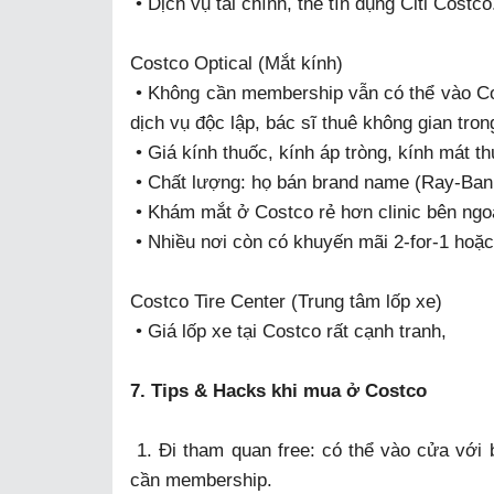
• Dịch vụ tài chính, thẻ tín dụng Citi Costco
Costco Optical (Mắt kính)
• Không cần membership vẫn có thể vào Co
dịch vụ độc lập, bác sĩ thuê không gian tron
• Giá kính thuốc, kính áp tròng, kính mát 
• Chất lượng: họ bán brand name (Ray-Ban, 
• Khám mắt ở Costco rẻ hơn clinic bên ngoà
• Nhiều nơi còn có khuyến mãi 2-for-1 hoặ
Costco Tire Center (Trung tâm lốp xe)
• Giá lốp xe tại Costco rất cạnh tranh,
7. Tips & Hacks khi mua ở Costco
1. Đi tham quan free: có thể vào cửa với 
cần membership.