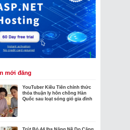
in mới đăng
YouTuber Kiều Tiên chính thức
thỏa thuận ly hôn chồng Hàn
Quốc sau loạt sóng gió gia đình
Trút Bỏ 44 lbs Nặng Nề Do Căng