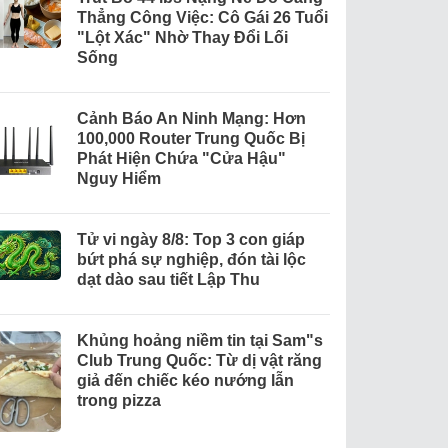
Thẳng Công Việc: Cô Gái 26 Tuổi
"Lột Xác" Nhờ Thay Đổi Lối
Sống
Cảnh Báo An Ninh Mạng: Hơn
100,000 Router Trung Quốc Bị
Phát Hiện Chứa "Cửa Hậu"
Nguy Hiểm
Tử vi ngày 8/8: Top 3 con giáp
bứt phá sự nghiệp, đón tài lộc
dạt dào sau tiết Lập Thu
Khủng hoảng niềm tin tại Sam"s
Club Trung Quốc: Từ dị vật răng
giả đến chiếc kéo nướng lẫn
trong pizza