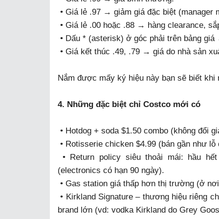
• Giá lẻ .97 → giảm giá đặc biệt (manager
• Giá lẻ .00 hoặc .88 → hàng clearance, sắ
• Dấu * (asterisk) ở góc phải trên bảng giá 
• Giá kết thúc .49, .79 → giá do nhà sản xu
Nắm được mấy ký hiệu này bạn sẽ biết khi 
4. Những đặc biệt chỉ Costco mới có
• Hotdog + soda $1.50 combo (không đổi gi
• Rotisserie chicken $4.99 (bán gần như lỗ 
• Return policy siêu thoải mái: hầu hết
(electronics có hạn 90 ngày).
• Gas station giá thấp hơn thị trường (ở nơ
• Kirkland Signature – thương hiệu riêng ch
brand lớn (vd: vodka Kirkland do Grey Goos