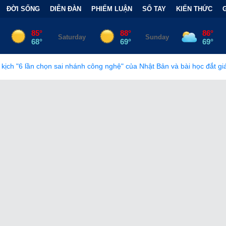
ĐỜI SỐNG
DIỄN ĐÀN
PHIẾM LUẬN
SỔ TAY
KIẾN THỨC
 nhánh công nghệ" của Nhật Bản và bài học đắt giá
•
Bẫy Tài Chí