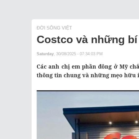
ĐỜI SỐNG VIỆT
Costco và những bí
Saturday
, 30/08/2025 - 07:34:03 PM
Các anh chị em phần đông ở Mỹ chắ
thông tin chung và những mẹo hữu í