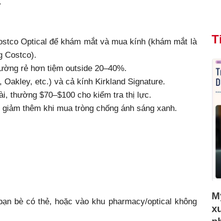
.
T
stco Optical để khám mắt và mua kính (khám mắt là
g Costco).
thường rẻ hơn tiệm outside 20–40%.
Oakley, etc.) và cả kính Kirkland Signature.
i, thường $70–$100 cho kiểm tra thị lực.
c giảm thêm khi mua tròng chống ánh sáng xanh.
Mỹ
bạn bè có thẻ, hoặc vào khu pharmacy/optical không
x