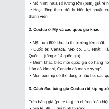
• Mô hình: mua số lượng lớn (bulk) giá rẻ h
• Hoạt động theo triết lý biên lợi nhuận 
thành viên.
2. Costco ở Mỹ và các quốc gia khác
• Mỹ: hơn 600 kho, là thị trường lớn nhất.
• Quốc tế: Canada, Mexico, UK, Nhật, Hàn
Quốc… (tổng > 14 quốc gia).
• Điểm khác biệt: mỗi quốc gia có hàng hóa
Hàn có kimchi, Canada có maple syrup).
• Membership có thể dùng ở hầu hết các quố
3. Cách đọc bảng giá Costco (bí kíp ngườ
Trên bảng giá (price tag) có những “dấu hiệu
• Giá lẻ .99 → giá bình thường.