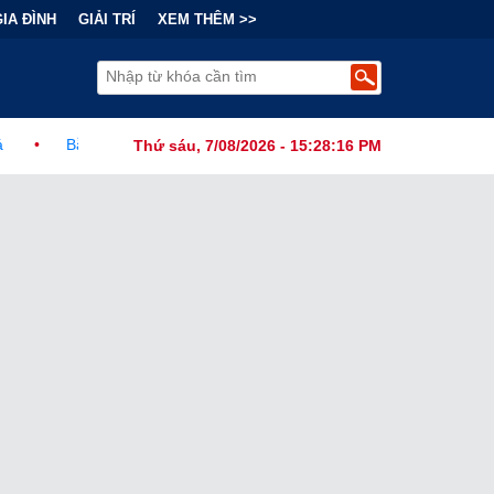
GIA ĐÌNH
GIẢI TRÍ
XEM THÊM >>
nh Đằng Sau "Cơn Sốt" Trà Sữa Nhượng Quyền: Lợi Nhuận Thuộc Về A
Thứ sáu, 7/08/2026 - 15:28:18 PM