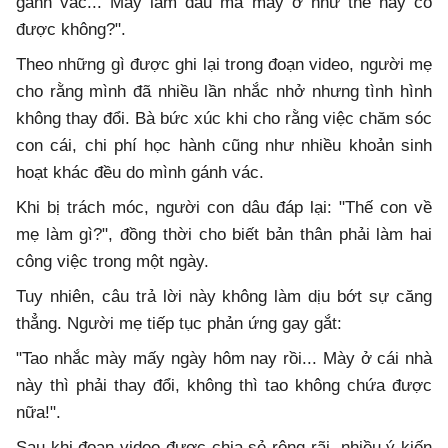
gánh vác... Mày làm dâu mà mày ở như thế này có
được không?".
Theo những gì được ghi lại trong đoạn video, người mẹ
cho rằng mình đã nhiều lần nhắc nhở nhưng tình hình
không thay đổi. Bà bức xúc khi cho rằng việc chăm sóc
con cái, chi phí học hành cũng như nhiều khoản sinh
hoạt khác đều do mình gánh vác.
Khi bị trách móc, người con dâu đáp lại: "Thế con về
mẹ làm gì?", đồng thời cho biết bản thân phải làm hai
công việc trong một ngày.
Tuy nhiên, câu trả lời này không làm dịu bớt sự căng
thẳng. Người mẹ tiếp tục phản ứng gay gắt:
"Tao nhắc mày mấy ngày hôm nay rồi... Mày ở cái nhà
này thì phải thay đổi, không thì tao không chứa được
nữa!".
Sau khi đoạn video được chia sẻ rộng rãi, nhiều ý kiến