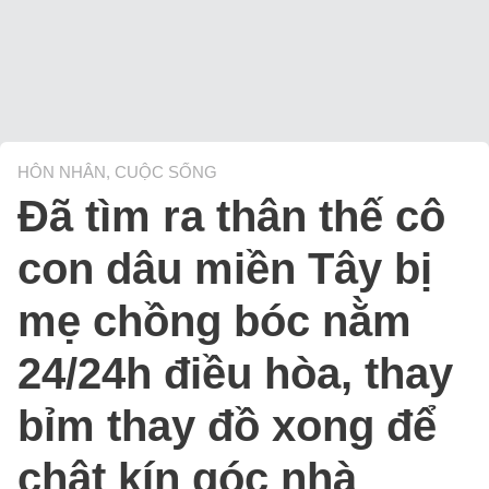
HÔN NHÂN, CUỘC SỐNG
Đã tìm ra thân thế cô
con dâu miền Tây bị
mẹ chồng bóc nằm
24/24h điều hòa, thay
bỉm thay đồ xong để
chật kín góc nhà