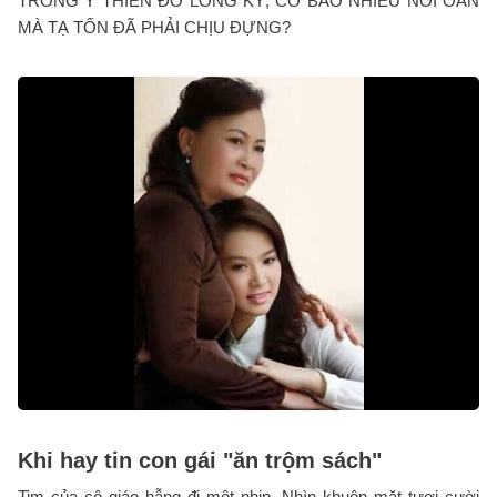
TRONG Ỷ THIÊN ĐỒ LONG KÝ, CÓ BAO NHIÊU NỖI OAN
MÀ TẠ TỐN ĐÃ PHẢI CHỊU ĐỰNG?
Khi hay tin con gái "ăn trộm sách"
Tim của cô giáo hẫng đi một nhịp. Nhìn khuôn mặt tươi cười