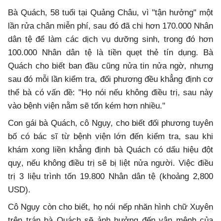
Bà Quách, 58 tuổi tại Quảng Châu, vì "tận hưởng" một
lần rửa chân miễn phí, sau đó đã chi hơn 170.000 Nhân
dân tệ để làm các dịch vụ dưỡng sinh, trong đó hơn
100.000 Nhân dân tệ là tiền quẹt thẻ tín dụng. Bà
Quách cho biết ban đầu cũng nửa tin nửa ngờ, nhưng
sau đó mỗi lần kiểm tra, đối phương đều khẳng định cơ
thể bà có vấn đề: "Họ nói nếu không điều trị, sau này
vào bệnh viện nằm sẽ tốn kém hơn nhiều."
Con gái bà Quách, cô Ngụy, cho biết đối phương tuyên
bố có bác sĩ từ bệnh viện lớn đến kiểm tra, sau khi
khám xong liền khẳng định bà Quách có dấu hiệu đột
quỵ, nếu không điều trị sẽ bị liệt nửa người. Việc điều
trị 3 liệu trình tốn 19.800 Nhân dân tệ (khoảng 2,800
USD).
Cô Ngụy còn cho biết, họ nói nếp nhăn hình chữ Xuyên
trên trán bà Quách sẽ ảnh hưởng đến vận mệnh của