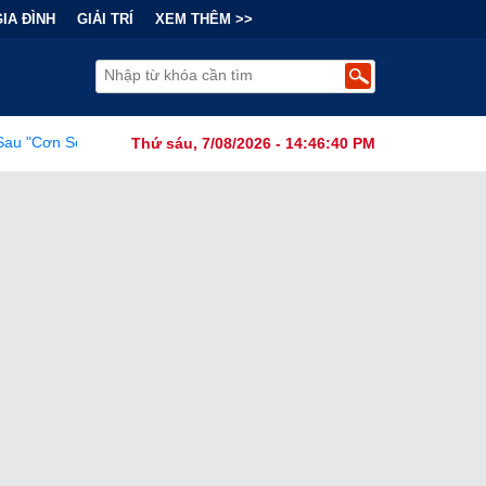
GIA ĐÌNH
GIẢI TRÍ
XEM THÊM >>
 Nhượng Quyền: Lợi Nhuận Thuộc Về Ai?
•
Châu Âu trước làn s
Thứ sáu, 7/08/2026 - 14:46:41 PM