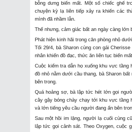
bỗng dưng biến mất. Một số chiếc ghế tr
chuyện kỳ lạ liên tiếp xảy ra khiến các th
mình đã nhầm lẫn.
Thế nhưng, cảm giác bất an ngày càng lớn b
Phát hiện kinh hãi trong căn phòng nhỏ dướ
Tối 29/4, bà Sharon cùng con gái Cherisse
nhân khiến đồ đạc, thức ăn liên tục biến mất
Cuộc kiểm tra dẫn họ xuống khu vực tầng 
đồ nhỏ nằm dưới cầu thang, bà Sharon bất 
bên trong.
Quá hoảng sợ, bà lập tức hét lớn gọi ngư
cây gậy bóng chày chạy tới khu vực tầng 
và lớn tiếng yêu cầu người đang ẩn bên tron
Sau một hồi im lặng, người lạ cuối cùng cũn
lập tức gọi cảnh sát. Theo Oxygen, cuộc 