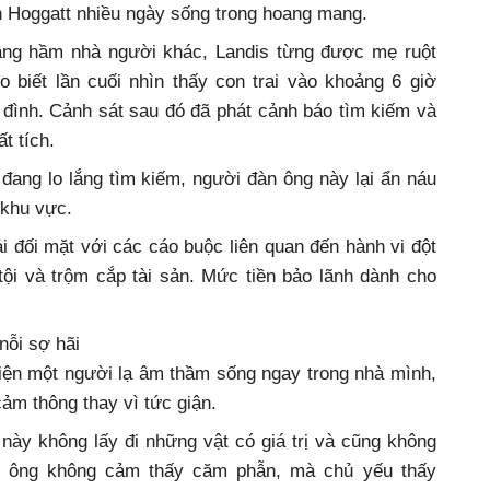
nh Hoggatt nhiều ngày sống trong hoang mang.
 tầng hầm nhà người khác, Landis từng được mẹ ruột
 biết lần cuối nhìn thấy con trai vào khoảng 6 giờ
a đình. Cảnh sát sau đó đã phát cảnh báo tìm kiếm và
t tích.
 đang lo lắng tìm kiếm, người đàn ông này lại ẩn náu
 khu vực.
ải đối mặt với các cáo buộc liên quan đến hành vi đột
ội và trộm cắp tài sản. Mức tiền bảo lãnh dành cho
nỗi sợ hãi
hiện một người lạ âm thầm sống ngay trong nhà mình,
cảm thông thay vì tức giận.
này không lấy đi những vật có giá trị và cũng không
hân ông không cảm thấy căm phẫn, mà chủ yếu thấy