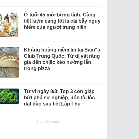
Ở tuổi 45 mới bừng tỉnh: Càng
tiết kiệm càng tốt là cái bẫy nguy
hiểm của người trung niên
Khủng hoảng niềm tin tại Sam"s
Club Trung Quốc: Từ dị vật răng
giả đến chiếc kéo nướng lẫn
trong pizza
Tử vi ngày 8/8: Top 3 con giáp
bứt phá sự nghiệp, đón tài lộc
dạt dào sau tiết Lập Thu
Advertisement