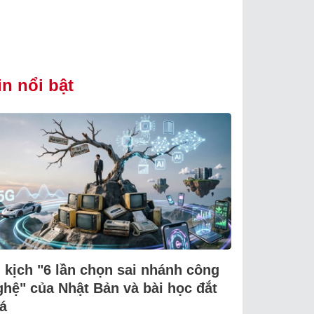
in nổi bật
i kịch "6 lần chọn sai nhánh công
ghệ" của Nhật Bản và bài học đắt
á