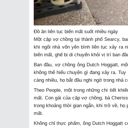
Đồ ăn liên tục biến mất suốt nhiều ngày
Một cặp vợ chồng tại thành phố Searcy, ba
khi ngôi nhà vốn yên bình liên tục xảy ra n
biến mất, ghế bị di chuyển khỏi vị trí ban đ
Ban đầu, vợ chồng ông Dutch Hoggatt, một
không thể hiểu chuyện gì đang xảy ra. Tuy 
càng nhiều, họ bắt đầu nghi ngờ trong nhà c
Theo People, một trong những chi tiết khiến
mất. Con gái của cặp vợ chồng, bà Cheriss
trong khoảng thời gian ngắn, khi trở về, họ 
mất.
Không chỉ thực phẩm, ông Dutch Hoggatt cò