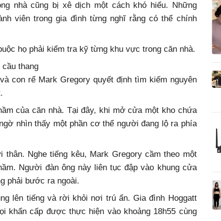
ong nhà cũng bị xê dịch một cách khó hiểu. Những
ành viên trong gia đình từng nghĩ rằng có thể chính
uộc họ phải kiểm tra kỹ từng khu vực trong căn nhà.
i cầu thang
 và con rể Mark Gregory quyết định tìm kiếm nguyên
.
hầm của căn nhà. Tại đây, khi mở cửa một kho chứa
ngờ nhìn thấy một phần cơ thể người đang lộ ra phía
ời thân. Nghe tiếng kêu, Mark Gregory cầm theo một
hầm. Người đàn ông này liên tục đập vào khung cửa
g phải bước ra ngoài.
g lên tiếng và rời khỏi nơi trú ẩn. Gia đình Hoggatt
gọi khẩn cấp được thực hiện vào khoảng 18h55 cùng