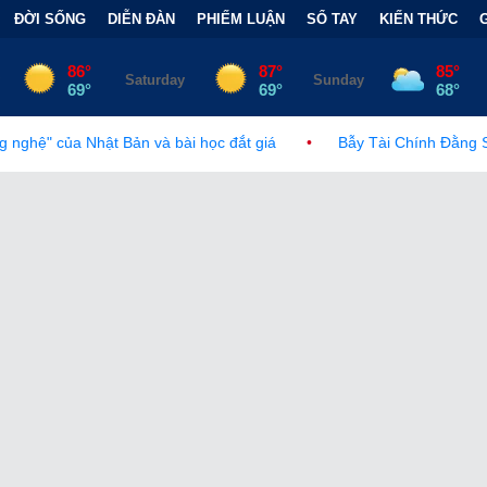
ĐỜI SỐNG
DIỄN ĐÀN
PHIẾM LUẬN
SỔ TAY
KIẾN THỨC
à bài học đắt giá
•
Bẫy Tài Chính Đằng Sau "Cơn Sốt" Trà Sữa