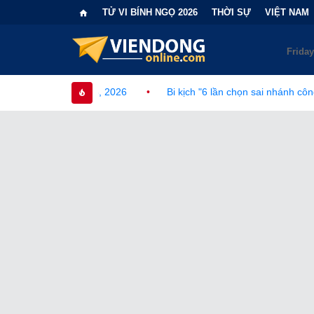
TỬ VI BÍNH NGỌ 2026
THỜI SỰ
VIỆT NAM
, 2026
•
Bi kịch "6 lần chọn sai nhánh công nghệ" của Nhật Bản v