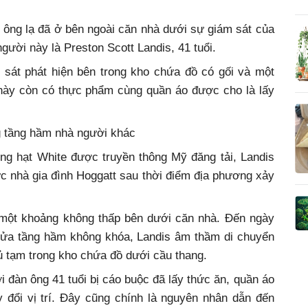
 ông lạ đã ở bên ngoài căn nhà dưới sự giám sát của
gười này là Preston Scott Landis, 41 tuổi.
 sát phát hiện bên trong kho chứa đồ có gối và một
 này còn có thực phẩm cùng quần áo được cho là lấy
g tầng hầm nhà người khác
ng hạt White được truyền thông Mỹ đăng tải, Landis
ực nhà gia đình Hoggatt sau thời điểm địa phương xảy
 một khoảng không thấp bên dưới căn nhà. Đến ngày
 cửa tầng hầm không khóa, Landis âm thầm di chuyển
ủ tạm trong kho chứa đồ dưới cầu thang.
 đàn ông 41 tuổi bị cáo buộc đã lấy thức ăn, quần áo
y đổi vị trí. Đây cũng chính là nguyên nhân dẫn đến