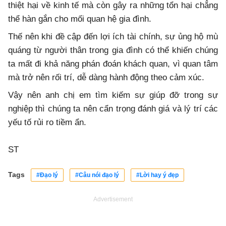
thiệt hại về kinh tế mà còn gây ra những tổn hại chẳng
thể hàn gắn cho mối quan hệ gia đình.
Thế nên khi đề cập đến lợi ích tài chính, sự ủng hộ mù
quáng từ người thân trong gia đình có thể khiến chúng
ta mất đi khả năng phán đoán khách quan, vì quan tâm
mà trở nên rối trí, dễ dàng hành động theo cảm xúc.
Vậy nên anh chị em tìm kiếm sự giúp đỡ trong sự
nghiệp thì chúng ta nên cẩn trọng đánh giá và lý trí các
yếu tố rủi ro tiềm ẩn.
ST
Tags
#Đạo lý
#Câu nói đạo lý
#Lời hay ý đẹp
Advertisement