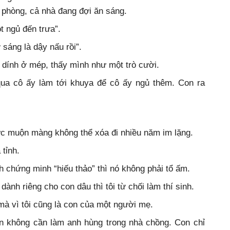
 phòng, cả nhà đang đợi ăn sáng.
t ngủ đến trưa”.
sáng là dậy nấu rồi”.
 dính ở mép, thấy mình như một trò cười.
qua cô ấy làm tới khuya để cô ấy ngủ thêm. Con ra
ực muộn màng không thể xóa đi nhiều năm im lặng.
 tỉnh.
nh chứng minh “hiếu thảo” thì nó không phải tổ ấm.
dành riêng cho con dâu thì tôi từ chối làm thí sinh.
mà vì tôi cũng là con của một người mẹ.
on không cần làm anh hùng trong nhà chồng. Con chỉ