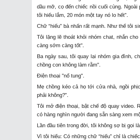
dầu mỡ, cọ đến chiếc nồi cuối cùng. Ngoài
tôi hiếu lắm, 20 món một tay nó lo hết”.
Chữ “hiếu” bà nhấn rất mạnh. Như thể tôi si
Tôi lặng lẽ thoát khỏi nhóm chat, nhắn cho
càng sớm càng tốt".
Ba ngày sau, tôi quay lại nhóm gia đình, c
chồng con không làm rằm".
Điện thoại "nổ tung".
Mẹ chồng kéo cả họ tới cửa nhà, ngồi phịc
phải không?”.
Tôi mở điện thoại, bật chế độ quay video. 
có hàng nghìn người đang sẵn sàng xem một
Lần đầu tiên trong đời, tôi không sợ bị gọi là
Vì tôi hiểu: Có những chữ “hiếu” chỉ là chi