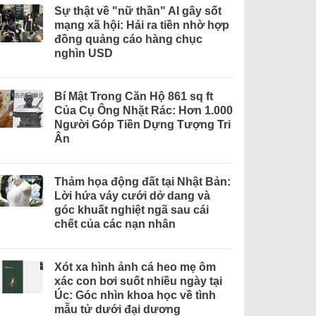
Sự thật về "nữ thần" AI gây sốt
mạng xã hội: Hái ra tiền nhờ hợp
đồng quảng cáo hàng chục
nghìn USD
Bí Mật Trong Căn Hộ 861 sq ft
Của Cụ Ông Nhặt Rác: Hơn 1.000
Người Góp Tiền Dựng Tượng Tri
Ân
Thảm họa động đất tại Nhật Bản:
Lời hứa váy cưới dở dang và
góc khuất nghiệt ngã sau cái
chết của các nạn nhân
Xót xa hình ảnh cá heo mẹ ôm
xác con bơi suốt nhiều ngày tại
Úc: Góc nhìn khoa học về tình
mẫu tử dưới đại dương