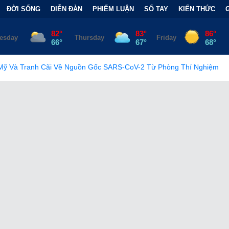
ĐỜI SỐNG
DIỄN ĐÀN
PHIẾM LUẬN
SỔ TAY
KIẾN THỨC
ề Nguồn Gốc SARS-CoV-2 Từ Phòng Thí Nghiệm
•
FCC Chính T