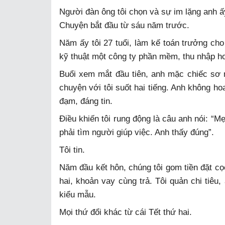
Người đàn ông tôi chọn và sự im lặng anh 
Chuyện bắt đầu từ sáu năm trước.
Năm ấy tôi 27 tuổi, làm kế toán trưởng ch
kỹ thuật một công ty phần mềm, thu nhập h
Buổi xem mắt đầu tiên, anh mặc chiếc sơ m
chuyện với tôi suốt hai tiếng. Anh không h
đạm, đáng tin.
Điều khiến tôi rung động là câu anh nói: “
phải tìm người giúp việc. Anh thấy đúng”.
Tôi tin.
Năm đầu kết hôn, chúng tôi gom tiền đặt c
hai, khoản vay cùng trả. Tôi quản chi tiêu,
kiểu mẫu.
Mọi thứ đổi khác từ cái Tết thứ hai.