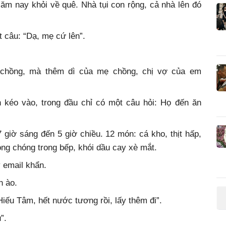
ăm nay khỏi về quê. Nhà tụi con rộng, cả nhà lên đó
t câu: “Dạ, mẹ cứ lên”.
chồng, mà thêm dì của mẹ chồng, chị vợ của em
 kéo vào, trong đầu chỉ có một câu hỏi: Họ đến ăn
 giờ sáng đến 5 giờ chiều. 12 món: cá kho, thịt hấp,
 chóng trong bếp, khói dầu cay xè mắt.
ý email khẩn.
n ào.
Hiếu Tâm, hết nước tương rồi, lấy thêm đi”.
”.