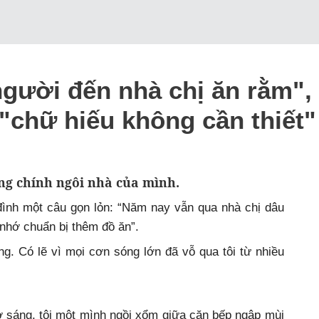
ười đến nhà chị ăn rằm", t
 "chữ hiếu không cần thiết"
g chính ngôi nhà của mình.
ình một câu gọn lỏn: “Năm nay vẫn qua nhà chị dâu
 nhớ chuẩn bị thêm đồ ăn”.
g. Có lẽ vì mọi cơn sóng lớn đã vỗ qua tôi từ nhiều
ờ sáng, tôi một mình ngồi xổm giữa căn bếp ngập mùi