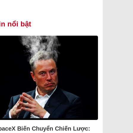
in nổi bật
paceX Biến Chuyển Chiến Lược: