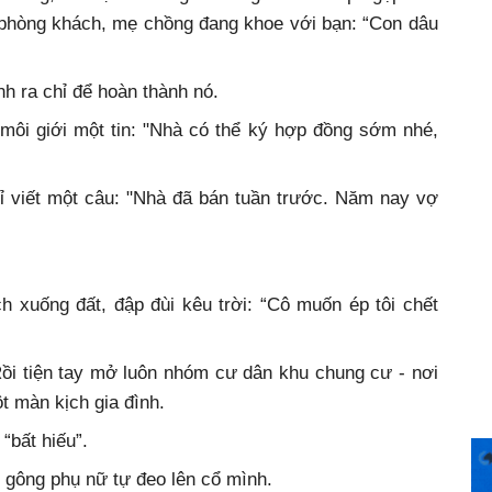
 phòng khách, mẹ chồng đang khoe với bạn: “Con dâu
nh ra chỉ để hoàn thành nó.
 môi giới một tin: "Nhà có thể ký hợp đồng sớm nhé,
hỉ viết một câu: "Nhà đã bán tuần trước. Năm nay vợ
h xuống đất, đập đùi kêu trời: “Cô muốn ép tôi chết
Rồi tiện tay mở luôn nhóm cư dân khu chung cư - nơi
 màn kịch gia đình.
 “bất hiếu”.
ếc gông phụ nữ tự đeo lên cổ mình.