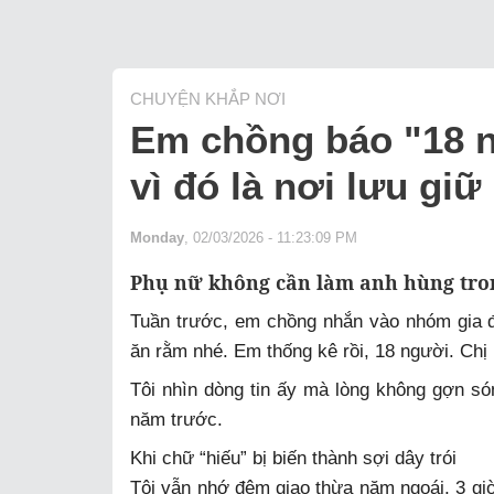
CHUYỆN KHẮP NƠI
Em chồng báo "18 ng
vì đó là nơi lưu giữ
Monday
, 02/03/2026 - 11:23:09 PM
Phụ nữ không cần làm anh hùng tron
Tuần trước, em chồng nhắn vào nhóm gia đ
ăn rằm nhé. Em thống kê rồi, 18 người. Chị
Tôi nhìn dòng tin ấy mà lòng không gợn són
năm trước.
Khi chữ “hiếu” bị biến thành sợi dây trói
Tôi vẫn nhớ đêm giao thừa năm ngoái, 3 gi