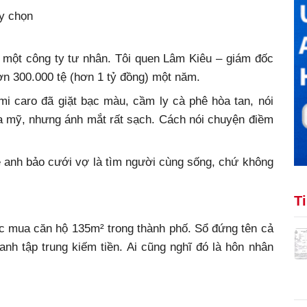
ấy chọn
o một công ty tư nhân. Tôi quen Lâm Kiêu – giám đốc
ơn 300.000 tệ (hơn 1 tỷ đồng) một năm.
i caro đã giặt bạc màu, cầm ly cà phê hòa tan, nói
oa mỹ, nhưng ánh mắt rất sạch. Cách nói chuyện điềm
Mẹ anh bảo cưới vợ là tìm người cùng sống, chứ không
T
ọc mua căn hộ 135m² trong thành phố. Sổ đứng tên cả
 anh tập trung kiếm tiền. Ai cũng nghĩ đó là hôn nhân