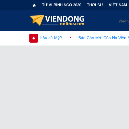
TỬ VI BÍNH NGỌ 2026
THỜI SỰ
VIỆT NAM
diện bầu cử Mỹ?
•
Báo Cáo Mới Của Hạ Viện Mỹ Và Tranh Cãi V