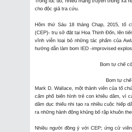
Trong lúc đó, nhiều mạng truyền thông xã h
cho độc giả tra cứu.
Hôm thứ Sáu 18 tháng Chạp, 2015, tổ c
(CEP)- trụ sở đặt tại Hoa Thịnh Đốn, lên t
vĩnh viễn loại bỏ những tác phẩm của Awla
hướng dẫn làm bom IED -improvised explos
Bom tự chế có
Bom tự chế 
Mark D. Wallace, một thành viên của tổ ch
cấm phổ biến hình trẻ con khiêu dâm, vì c
dâm dục thiếu nhi tạo ra nhiều cuộc hiếp dâ
ra những hành động khủng bố rập khuôn theo
Nhiều người đồng ý với CEP; ứng cử viên