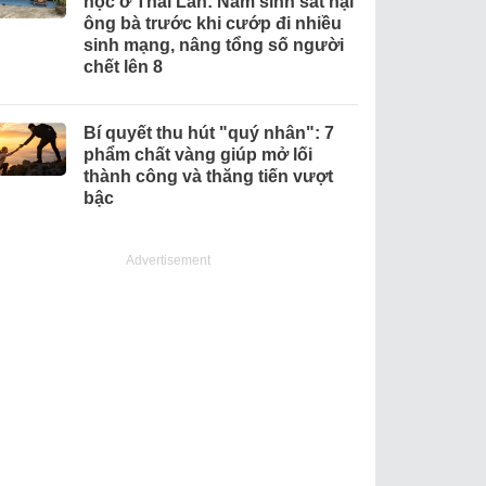
học ở Thái Lan: Nam sinh sát hại
ông bà trước khi cướp đi nhiều
sinh mạng, nâng tổng số người
chết lên 8
Bí quyết thu hút "quý nhân": 7
phẩm chất vàng giúp mở lối
thành công và thăng tiến vượt
bậc
Advertisement