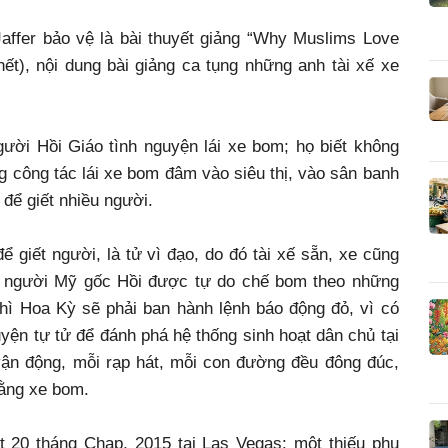
affer bảo vệ là bài thuyết giảng “Why Muslims Love
ết), nội dung bài giảng ca tụng những anh tài xế xe
ời Hồi Giáo tình nguyện lái xe bom; họ biết không
g công tác lái xe bom đâm vào siêu thị, vào sân banh
 để giết nhiều người.
ể giết người, là tử vì đạo, do đó tài xế sẵn, xe cũng
ếu người Mỹ gốc Hồi được tự do chế bom theo những
hì Hoa Kỳ sẽ phải ban hành lệnh báo động đỏ, vì có
yện tự tử để đánh phá hệ thống sinh hoạt dân chủ tại
ận động, mỗi rạp hát, mỗi con đường đều đông đúc,
bằng xe bom.
 20 tháng Chạp, 2015 tại Las Vegas: một thiếu phụ