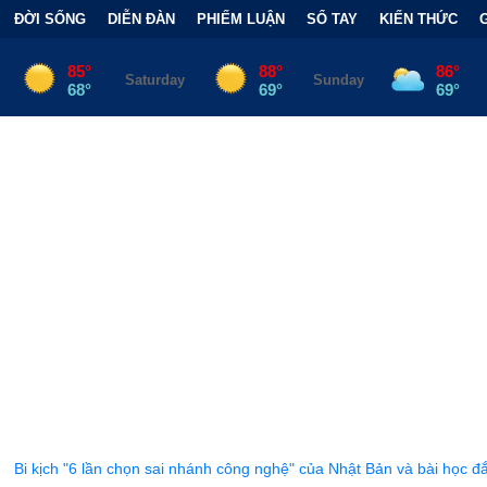
ĐỜI SỐNG
DIỄN ĐÀN
PHIẾM LUẬN
SỔ TAY
KIẾN THỨC
họn sai nhánh công nghệ" của Nhật Bản và bài học đắt giá
•
Bẫy 