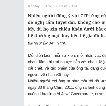
Monday
, 21/12/2015 - 09:40:55 PM
Nhiều người đồng ý với CEP; ứng c
đề nghị cấm tuyệt đối, không cho 
Mỹ, dù họ xin chiếu khán dưới bất c
hệ thương mại, hay liên hệ gia đình.
Bài NGUYỄN ĐẠT THỊNH
Mỗi diễn biến, mỗi sự kiện, mỗi nhân vật, đ
nhau, lắm khi trái ngược hẳn với nhau. Một 
cái chết, và tác phẩm của ông ta, đang đượ
ngược về nhân vật này.
Nhiều người coi ông ta như một tội đồ -
ngày 30 tháng Chín, 2011, ông ra lệnh dùng 
xuống khu rừng Al Jawf Governorate, nước 