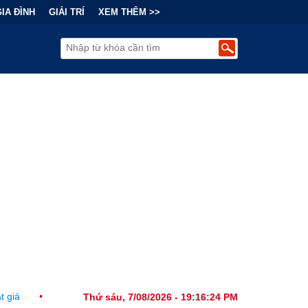
GIA ĐÌNH
GIẢI TRÍ
XEM THÊM >>
Tài Chính Đằng Sau "Cơn Sốt" Trà Sữa Nhượng Quyền: Lợi Nhuận Thu
Thứ sáu, 7/08/2026 - 19:16:25 PM