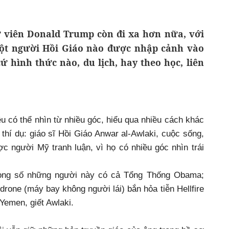
ử viên Donald Trump còn đi xa hơn nữa, với
một người Hồi Giáo nào được nhập cảnh vào
ứ hình thức nào, du lịch, hay theo học, liên
ều có thể nhìn từ nhiều góc, hiểu qua nhiều cách khác
thí dụ: giáo sĩ Hồi Giáo Anwar al-Awlaki, cuộc sống,
c người Mỹ tranh luận, vì họ có nhiều góc nhìn trái
trong số những người này có cả Tổng Thống Obama;
drone (máy bay không người lái) bắn hỏa tiễn Hellfire
Yemen, giết Awlaki.