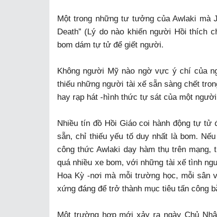
Một trong những tư tưởng của Awlaki mà J
Death” (Lý do nào khiến người Hồi thích ch
bom dám tự tử để giết người.
Không người Mỹ nào ngờ vực ý chí của ngư
thiếu những người tài xế sẵn sàng chết tron
hay rạp hát -hình thức tự sát của một người
Nhiều tín đồ Hồi Giáo coi hành động tự tử đ
sẵn, chỉ thiếu yếu tố duy nhất là bom. N
công thức Awlaki dạy hàm thụ trên mạng, t
quá nhiều xe bom, với những tài xế tình ngu
Hoa Kỳ -nơi mà mỗi trường học, mỗi sân v
xứng đáng để trở thành mục tiêu tấn công 
Một trường hợp mới xảy ra ngày Chủ Nhật