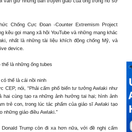
ội vẫn giữ những bản truyền giáo của ông trong hồ sơ
hức Chống Cực Đoan -Counter Extremism Project
iếng kêu gọi mạng xã hội YouTube và những mạng khác
ki, nhất là những tài liệu khích động chống Mỹ, và
ive device.
 thể là những ống tubes
có thể là cái nồi ninh
ức CEP, nói, “Phải cấm phổ biến tư tưởng Awlaki như
ả hai cùng tạo ra những ảnh hưởng tai hại; hình ảnh
m trẻ con, trong lúc tác phẩm của giáo sĩ Awlaki tạo
 những giáo điều Awlaki.”
 Donald Trump còn đi xa hơn nữa, với đề nghị cấm