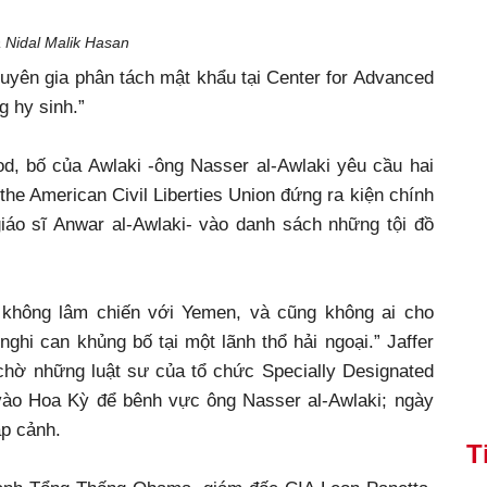
á Nidal Malik Hasan
uyên gia phân tách mật khẩu tại Center for Advanced
g hy sinh.”
od, bố của Awlaki -ông Nasser al-Awlaki yêu cầu hai
 the American Civil Liberties Union đứng ra kiện chính
giáo sĩ Anwar al-Awlaki- vào danh sách những tội đồ
ỳ không lâm chiến với Yemen, và cũng không ai cho
hi can khủng bố tại một lãnh thổ hải ngoại.” Jaffer
c chờ những luật sư của tổ chức Specially Designated
 vào Hoa Kỳ để bênh vực ông Nasser al-Awlaki; ngày
p cảnh.
T