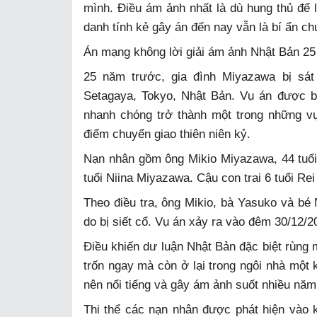
mình. Điều ám ảnh nhất là dù hung thủ để 
danh tính kẻ gây án đến nay vẫn là bí ẩn chư
Án mạng không lời giải ám ảnh Nhật Bản 2
25 năm trước, gia đình Miyazawa bị sát
Setagaya, Tokyo, Nhật Bản. Vụ án được bi
nhanh chóng trở thành một trong những v
điểm chuyển giao thiên niên kỷ.
Nạn nhân gồm ông Mikio Miyazawa, 44 tuổi,
tuổi Niina Miyazawa. Cậu con trai 6 tuổi Re
Theo điều tra, ông Mikio, bà Yasuko và bé 
do bị siết cổ. Vụ án xảy ra vào đêm 30/12/2
Điều khiến dư luận Nhật Bản đặc biệt rùng m
trốn ngay mà còn ở lại trong ngôi nhà một k
nên nổi tiếng và gây ám ảnh suốt nhiều năm
Thi thể các nạn nhân được phát hiện vào 