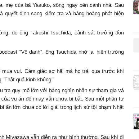
wa, mẹ của bà Yasuko, sống ngay bên cạnh nhà. Sau
 bà quyết định sang kiểm tra và bàng hoàng phát hiện
ờng, do ông Takeshi Tsuchida, cảnh sát trưởng đồn
podcast “Vô danh”, ông Tsuchida nhớ lại hiện trường
 mua vui. Cảm giác sợ hãi mà họ trải qua trước khi
. Thật quá kinh khủng.”
ều tra quy mô lớn với hàng nghìn nhân sự tham gia và
 của vụ án đến nay vẫn chưa bị bắt. Sau một phần tư
bí ẩn lớn chưa có lời giải trong lịch sử tội phạm Nhật
nh Miyazawa vẫn diễn ra như bình thường. Sau khi đi