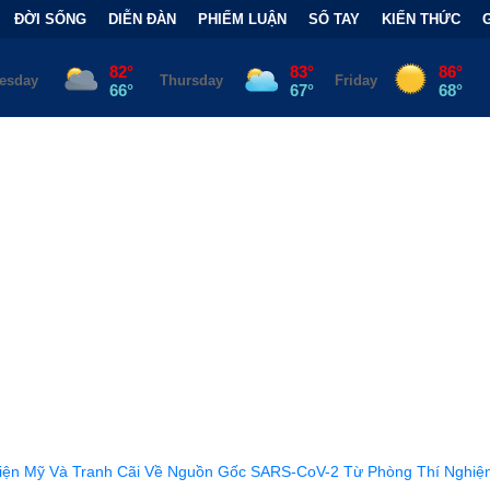
ĐỜI SỐNG
DIỄN ĐÀN
PHIẾM LUẬN
SỔ TAY
KIẾN THỨC
i Về Nguồn Gốc SARS-CoV-2 Từ Phòng Thí Nghiệm
•
FCC Chính