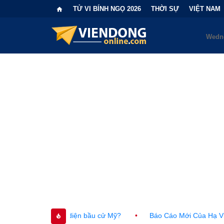
TỬ VI BÍNH NGỌ 2026
THỜI SỰ
VIỆT NAM
c diện bầu cử Mỹ?
•
Báo Cáo Mới Của Hạ Viện Mỹ Và Tranh Cã