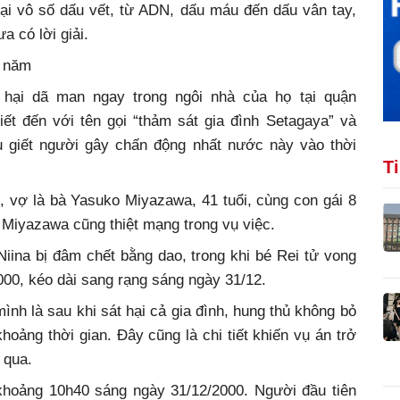
lại vô số dấu vết, từ ADN, dấu máu đến dấu vân tay,
a có lời giải.
5 năm
 hại dã man ngay trong ngôi nhà của họ tại quận
ết đến với tên gọi “thảm sát gia đình Setagaya” và
ụ giết người gây chấn động nhất nước này vào thời
T
 vợ là bà Yasuko Miyazawa, 41 tuổi, cùng con gái 8
i Miyazawa cũng thiệt mạng trong vụ việc.
Niina bị đâm chết bằng dao, trong khi bé Rei tử vong
000, kéo dài sang rạng sáng ngày 31/12.
ình là sau khi sát hại cả gia đình, hung thủ không bỏ
hoảng thời gian. Đây cũng là chi tiết khiến vụ án trở
 qua.
khoảng 10h40 sáng ngày 31/12/2000. Người đầu tiên