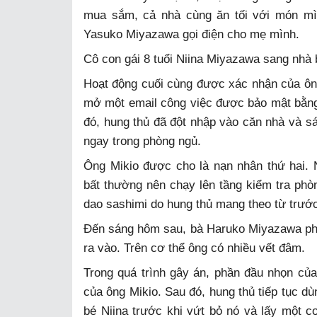
mua sắm, cả nhà cùng ăn tối với món mì 
Yasuko Miyazawa gọi điện cho mẹ mình.
Cô con gái 8 tuổi Niina Miyazawa sang nhà 
Hoạt động cuối cùng được xác nhận của ôn
mở một email công việc được bảo mật bằng 
đó, hung thủ đã đột nhập vào căn nhà và sá
ngay trong phòng ngủ.
Ông Mikio được cho là nạn nhân thứ hai. N
bất thường nên chạy lên tầng kiểm tra phòn
dao sashimi do hung thủ mang theo từ trướ
Đến sáng hôm sau, bà Haruko Miyazawa phá
ra vào. Trên cơ thể ông có nhiều vết đâm.
Trong quá trình gây án, phần đầu nhọn củ
của ông Mikio. Sau đó, hung thủ tiếp tục d
bé Niina trước khi vứt bỏ nó và lấy một co