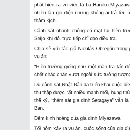
phát hiện ra vụ việc là bà Haruko Miyaza
nhiều lần gọi điện nhưng không ai trả lời,
thảm kịch.
Cảnh sát nhanh chóng có mặt tại hiện trư
Seijo khi đó, trực tiếp chỉ đạo điều tra.
Chia sẻ với tác giả Nicolás Obregón trong 
vụ án:
“Hiện trường giống như một màn tra tấn để
chết chắc chắn vượt ngoài sức tưởng tượng
Dù cảnh sát Nhật Bản đã triển khai cuộc đi
thu thập được rất nhiều manh mối, hung thủ
thế kỷ, “thảm sát gia đình Setagaya” vẫn là 
Bản.
Đêm kinh hoàng của gia đình Miyazawa
Tối hôm xảy ra vụ án, cuộc sống của gia đì