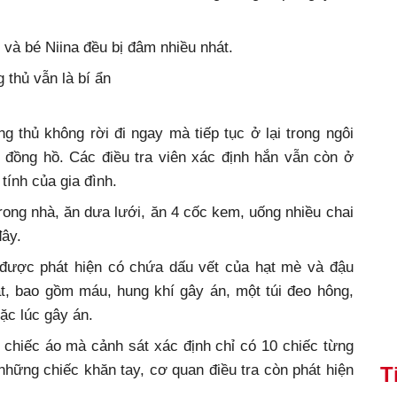
và bé Niina đều bị đâm nhiều nhát.
 thủ vẫn là bí ẩn
g thủ không rời đi ngay mà tiếp tục ở lại trong ngôi
 đồng hồ. Các điều tra viên xác định hắn vẫn còn ở
tính của gia đình.
trong nhà, ăn dưa lưới, ăn 4 cốc kem, uống nhiều chai
đây.
 được phát hiện có chứa dấu vết của hạt mè và đậu
ật, bao gồm máu, hung khí gây án, một túi đeo hông,
ặc lúc gây án.
 chiếc áo mà cảnh sát xác định chỉ có 10 chiếc từng
những chiếc khăn tay, cơ quan điều tra còn phát hiện
T