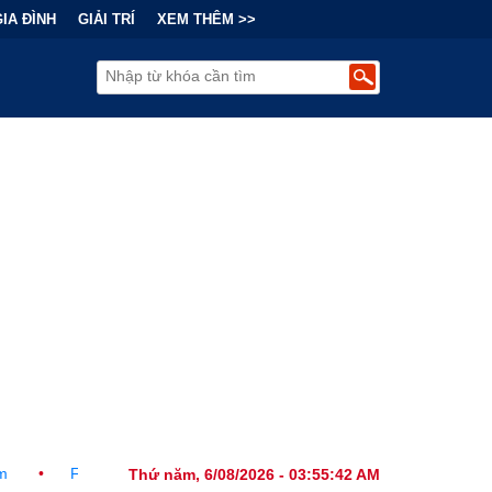
GIA ĐÌNH
GIẢI TRÍ
XEM THÊM >>
 Thức Ban Hành Lệnh Cấm Robot Hút Bụi Thông Minh Sản Xuất Tại N
Thứ năm, 6/08/2026 - 03:55:43 AM