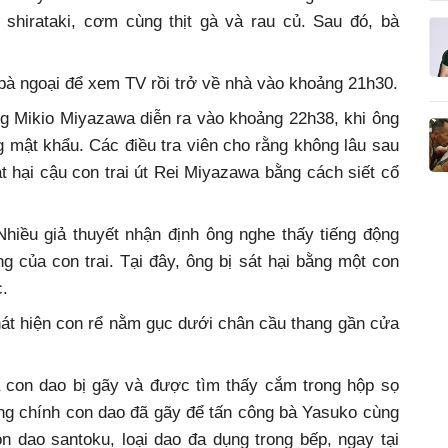
shirataki, cơm cùng thịt gà và rau củ. Sau đó, bà
bà ngoại để xem TV rồi trở về nhà vào khoảng 21h30.
g Mikio Miyazawa diễn ra vào khoảng 22h38, khi ông
mật khẩu. Các điều tra viên cho rằng không lâu sau
t hại cậu con trai út Rei Miyazawa bằng cách siết cổ
hiều giả thuyết nhận định ông nghe thấy tiếng động
g của con trai. Tại đây, ông bị sát hại bằng một con
c.
t hiện con rể nằm gục dưới chân cầu thang gần cửa
a con dao bị gãy và được tìm thấy cắm trong hộp sọ
ùng chính con dao đã gãy để tấn công bà Yasuko cùng
n dao santoku, loại dao đa dụng trong bếp, ngay tại