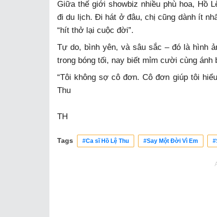
Giữa thế giới showbiz nhiều phù hoa, Hồ Lệ
đi du lịch. Đi hát ở đâu, chị cũng dành ít 
“hít thở lại cuộc đời”.
Tự do, bình yên, và sâu sắc – đó là hình
trong bóng tối, nay biết mỉm cười cùng ánh 
“Tôi không sợ cô đơn. Cô đơn giúp tôi hiể
Thu
TH
Tags
#Ca sĩ Hồ Lệ Thu
#Say Một Đời Vì Em
#