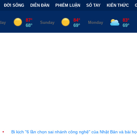
ĐỜI SỐNG
DIỄN ĐÀN
PHIẾM LUẬN
SỔ TAY
KIẾN THỨC
 chọn sai nhánh công nghệ" của Nhật Bản và bài học đắt giá
•
Bẫy