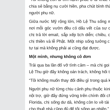
chia sẻ bằng nụ cười hiền, pha chút bình th
người phụ nữ.
Giữa nước Mỹ rộng lớn, Hồ Lệ Thu sống mộ
nơi mỗi góc vườn đều có dấu vết của sự ch
chị trả lời email, sắp xếp lịch diễn; chiều, 
chị thiền và lễ Phật. Một nhịp sống tưởng c
tự tại mà không phải ai cũng đạt được.
Một mình, nhưng không cô đơn
Trải qua ba lần đổ vỡ tình cảm – mà chị gọi
Lệ Thu giờ đây không oán trách, không hối t
“Tôi không muốn thay đổi điều gì trong quá 
Người phụ nữ từng chịu cảnh phụ thuộc kinh
nội trợ, giờ đây đứng vững trên chính đôi c
Florida, chị sống dư dả, không còn lo về tà
cho thuê nhà cũng đủ để tôi sống an nhiên,” 