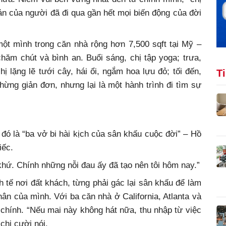
ản của người đã đi qua gần hết mọi biến động của đời
t mình trong căn nhà rộng hơn 7,500 sqft tại Mỹ –
ăm chút và bình an. Buổi sáng, chị tập yoga; trưa,
chị lặng lẽ tưới cây, hái ổi, ngắm hoa lựu đỏ; tối đến,
T
hừng giản đơn, nhưng lại là một hành trình đi tìm sự
 đó là “ba vở bi hài kịch của sân khấu cuộc đời” – Hồ
iếc.
khứ. Chính những nỗi đau ấy đã tạo nên tôi hôm nay.”
 tế nơi đất khách, từng phải gác lại sân khấu để làm
hân của mình. Với ba căn nhà ở California, Atlanta và
i chính. “Nếu mai này không hát nữa, thu nhập từ việc
chị cười nói.