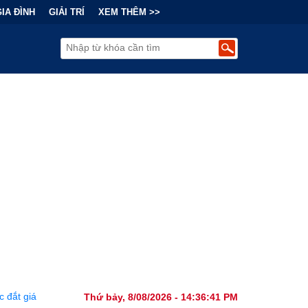
GIA ĐÌNH
GIẢI TRÍ
XEM THÊM >>
 Tài Chính Đằng Sau "Cơn Sốt" Trà Sữa Nhượng Quyền: Lợi Nhuận T
Thứ bảy, 8/08/2026 - 14:36:42 PM