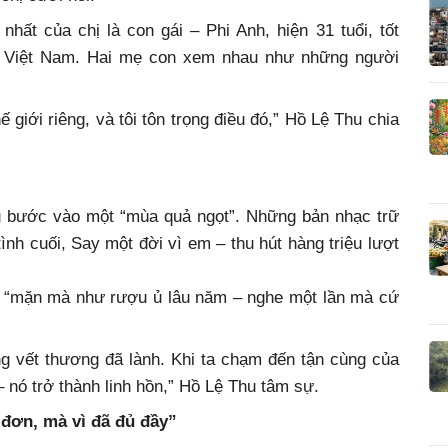
nhất của chị là con gái – Phi Anh, hiện 31 tuổi, tốt
ại Việt Nam. Hai mẹ con xem nhau như những người
ế giới riêng, và tôi tôn trọng điều đó,” Hồ Lệ Thu chia
u bước vào một “mùa quả ngọt”. Những bản nhạc trữ
tình cuối, Say một đời vì em – thu hút hàng triệu lượt
ây “mặn mà như rượu ủ lâu năm – nghe một lần mà cứ
ng vết thương đã lành. Khi ta chạm đến tận cùng của
– nó trở thành linh hồn,” Hồ Lệ Thu tâm sự.
 đơn, mà vì đã đủ đầy”