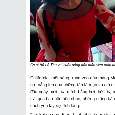
Ca sĩ Hồ Lệ Thu với cuộc sống độc thân viên mãn t
California, một sáng trong veo của tháng M
nơi nắng len qua những tán lá mận và gió 
đầu ngày mới của mình bằng hơi thở chậm 
trải qua ba cuộc hôn nhân, những giông bã
cách yêu lấy sự tĩnh lặng.
“Tôi không còn đi tìm hạnh phúc ở ai khác 