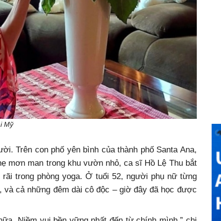
ại Mỹ
ười. Trên con phố yên bình của thành phố Santa Ana,
nhẹ mơn man trong khu vườn nhỏ, ca sĩ Hồ Lệ Thu bắt
rãi trong phòng yoga. Ở tuổi 52, người phụ nữ từng
o, và cả những đêm dài cô độc – giờ đây đã học được
nữa. Niềm vui bền vững nhất đến từ chính mình,” chị