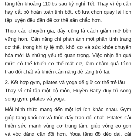
tăng lên khoảng 110lbs sau kỳ nghỉ Tết. Thay vì ép cân
hay cắt bỏ hoàn toàn tinh bột, cô lựa chọn quay lại lịch
tập luyện đều đặn để cơ thể săn chắc hơn.
Theo các chuyên gia, đây cũng là cách giảm mỡ bền
vững hơn. Cân nặng chỉ phản ánh một phần tình trạng
cơ thể, trong khi tỷ lệ mỡ, khối cơ và sức khỏe chuyển
hóa mới là những yếu tố quan trọng. Việc nhịn ăn quá
mức có thể khiến cơ thể mất cơ, làm chậm quá trình
trao đổi chất và khiến cân nặng dễ tăng trở lại.
2. Kết hợp gym, pilates và yoga để giữ cơ thể trẻ lâu
Thay vì chỉ tập một bộ môn, Huyền Baby duy trì song
song gym, pilates và yoga.
Mỗi hình thức mang đến một lợi ích khác nhau. Gym
giúp tăng khối cơ và thúc đẩy trao đổi chất. Pilates cải
thiện sức mạnh vùng cơ trung tâm, giúp vòng eo gọn
và vóc dáng cân đối hơn. Yoga tăng độ dẻo dai, cải