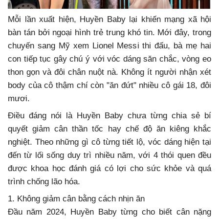
Mỗi lần xuất hiện, Huyền Baby lại khiến mạng xã hội
bàn tán bởi ngoại hình trẻ trung khó tin. Mới đây, trong
chuyến sang Mỹ xem Lionel Messi thi đấu, bà mẹ hai
con tiếp tục gây chú ý với vóc dáng săn chắc, vòng eo
thon gọn và đôi chân nuột nà. Không ít người nhận xét
body của cô thậm chí còn "ăn đứt" nhiều cô gái 18, đôi
mươi.
Điều đáng nói là Huyền Baby chưa từng chia sẻ bí
quyết giảm cân thần tốc hay chế độ ăn kiêng khắc
nghiệt. Theo những gì cô từng tiết lộ, vóc dáng hiện tại
đến từ lối sống duy trì nhiều năm, với 4 thói quen đều
được khoa học đánh giá có lợi cho sức khỏe và quá
trình chống lão hóa.
1. Không giảm cân bằng cách nhịn ăn
Đầu năm 2024, Huyền Baby từng cho biết cân nặng