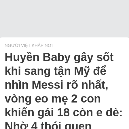
NGƯỜI VIỆT KHẮP NƠI
Huyền Baby gây sốt
khi sang tận Mỹ để
nhìn Messi rõ nhất,
vòng eo mẹ 2 con
khiến gái 18 còn e dè:
Nhờ 4 thói quen