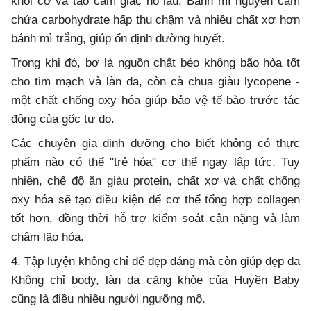
khối cơ và tạo cảm giác no lâu. Bánh mì nguyên cám
chứa carbohydrate hấp thu chậm và nhiều chất xơ hơn
bánh mì trắng, giúp ổn định đường huyết.
Trong khi đó, bơ là nguồn chất béo không bão hòa tốt
cho tim mạch và làn da, còn cà chua giàu lycopene -
một chất chống oxy hóa giúp bảo vệ tế bào trước tác
động của gốc tự do.
Các chuyên gia dinh dưỡng cho biết không có thực
phẩm nào có thể "trẻ hóa" cơ thể ngay lập tức. Tuy
nhiên, chế độ ăn giàu protein, chất xơ và chất chống
oxy hóa sẽ tạo điều kiện để cơ thể tổng hợp collagen
tốt hơn, đồng thời hỗ trợ kiểm soát cân nặng và làm
chậm lão hóa.
4. Tập luyện không chỉ để đẹp dáng mà còn giúp đẹp da
Không chỉ body, làn da căng khỏe của Huyền Baby
cũng là điều nhiều người ngưỡng mộ.