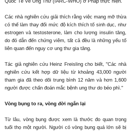
Quốc Tế Về Ung Thư (IARC-WHO) ở Pháp thực hiện.
Các nhà nghiên cứu giải thích rằng việc mang mỡ thừa
có thể làm thay đổi mức độ kích thích tố sinh dục, như
estrogen và testosterone, làm cho lượng insulin tăng,
do đó dẫn đến chứng viêm, tất cả đều là những yếu tố
liên quan đến nguy cơ ung thư gia tăng.
Tác giả nghiên cứu Heinz Freisling cho biết, "Các nhà
nghiên cứu kết hợp dữ liệu từ khoảng 43,000 người
tham gia đã theo dõi trung bình 12 năm và hơn 1,600
người được chẩn đoán mắc bệnh ung thư do béo phì."
Vòng bụng to ra, vòng đời ngắn lại
Từ lâu, vòng bụng được xem là thước đo quan trọng
tuổi thọ một người. Người có vòng bụng quá lớn sẽ bị