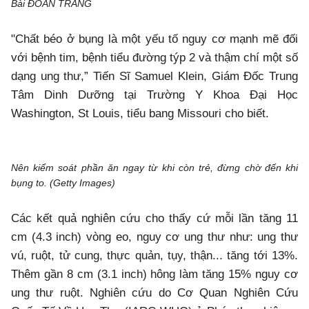
Bài ĐOAN TRANG
"Chất béo ở bụng là một yếu tố nguy cơ mạnh mẽ đối
với bệnh tim, bệnh tiểu đường týp 2 và thậm chí một số
dạng ung thư,” Tiến Sĩ Samuel Klein, Giám Đốc Trung
Tâm Dinh Dưỡng tại Trường Y Khoa Đại Học
Washington, St Louis, tiểu bang Missouri cho biết.
Nên kiểm soát phần ăn ngay từ khi còn trẻ, đừng chờ đến khi
bụng to. (Getty Images)
Các kết quả nghiên cứu cho thấy cứ mỗi lần tăng 11
cm (4.3 inch) vòng eo, nguy cơ ung thư như: ung thư
vú, ruột, tử cung, thực quản, tụy, thận... tăng tới 13%.
Thêm gần 8 cm (3.1 inch) hông làm tăng 15% nguy cơ
ung thư ruột. Nghiên cứu do Cơ Quan Nghiên Cứu