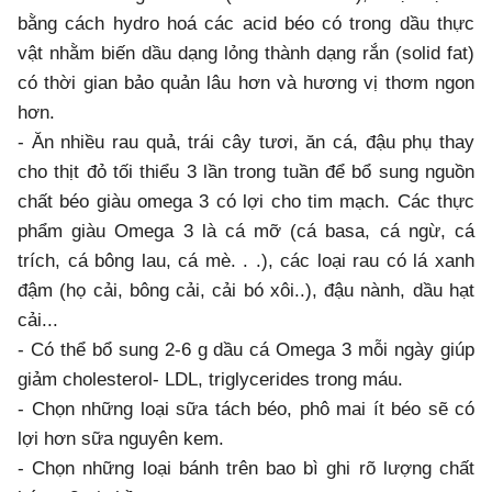
bằng cách hydro hoá các acid béo có trong dầu thực
vật nhằm biến dầu dạng lỏng thành dạng rắn (solid fat)
có thời gian bảo quản lâu hơn và hương vị thơm ngon
hơn.
- Ăn nhiều rau quả, trái cây tươi, ăn cá, đậu phụ thay
cho thịt đỏ tối thiểu 3 lần trong tuần để bổ sung nguồn
chất béo giàu omega 3 có lợi cho tim mạch. Các thực
phẩm giàu Omega 3 là cá mỡ (cá basa, cá ngừ, cá
trích, cá bông lau, cá mè. . .), các loại rau có lá xanh
đậm (họ cải, bông cải, cải bó xôi..), đậu nành, dầu hạt
cải...
- Có thể bổ sung 2-6 g dầu cá Omega 3 mỗi ngày giúp
giảm cholesterol- LDL, triglycerides trong máu.
- Chọn những loại sữa tách béo, phô mai ít béo sẽ có
lợi hơn sữa nguyên kem.
- Chọn những loại bánh trên bao bì ghi rõ lượng chất