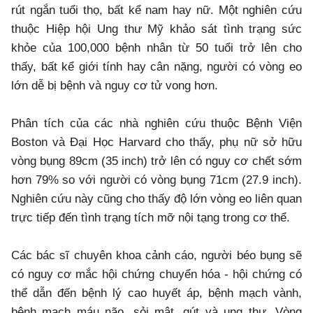
rút ngắn tuổi thọ, bất kể nam hay nữ. Một nghiên cứu
thuộc Hiệp hội Ung thư Mỹ khảo sát tình trạng sức
khỏe của 100,000 bệnh nhân từ 50 tuổi trở lên cho
thấy, bất kể giới tính hay cân nặng, người có vòng eo
lớn dễ bị bệnh và nguy cơ tử vong hơn.
Phân tích của các nhà nghiên cứu thuộc Bệnh Viện
Boston và Đại Học Harvard cho thấy, phụ nữ sở hữu
vòng bụng 89cm (35 inch) trở lên có nguy cơ chết sớm
hơn 79% so với người có vòng bụng 71cm (27.9 inch).
Nghiên cứu này cũng cho thấy độ lớn vòng eo liên quan
trực tiếp đến tình trạng tích mỡ nội tạng trong cơ thể.
Các bác sĩ chuyên khoa cảnh cáo, người béo bụng sẽ
có nguy cơ mắc hội chứng chuyển hóa - hội chứng có
thể dẫn đến bệnh lý cao huyết áp, bệnh mạch vành,
bệnh mạch máu não, sỏi mật, gút và ung thư. Vòng