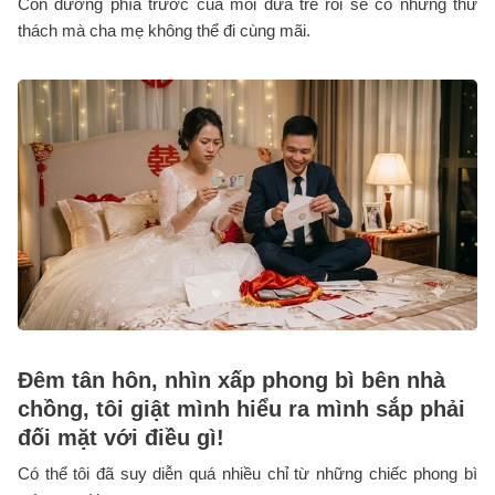
Con đường phía trước của mỗi đứa trẻ rồi sẽ có những thử
thách mà cha mẹ không thể đi cùng mãi.
Đêm tân hôn, nhìn xấp phong bì bên nhà
chồng, tôi giật mình hiểu ra mình sắp phải
đối mặt với điều gì!
Có thể tôi đã suy diễn quá nhiều chỉ từ những chiếc phong bì