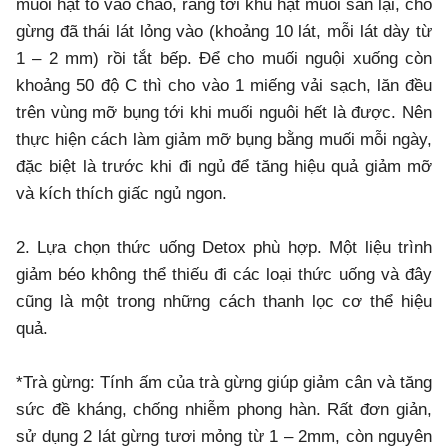
muối hạt to vào chảo, rang tới khu hạt muối săn lại, cho
gừng đã thái lát lỏng vào (khoảng 10 lát, mỗi lát dày từ
1 – 2 mm) rồi tắt bếp. Để cho muối nguội xuống còn
khoảng 50 độ C thì cho vào 1 miếng vải sạch, lăn đều
trên vùng mỡ bụng tới khi muối nguôi hết là được. Nên
thực hiện cách làm giảm mỡ bụng bằng muối mỗi ngày,
đặc biệt là trước khi đi ngủ để tăng hiệu quả giảm mỡ
và kích thích giấc ngủ ngon.
2. Lựa chọn thức uống Detox phù hợp. Một liệu trình
giảm béo không thể thiếu đi các loại thức uống và đây
cũng là một trong những cách thanh lọc cơ thể hiệu
quả.
*Trà gừng: Tính ấm của trà gừng giúp giảm cân và tăng
sức đề kháng, chống nhiễm phong hàn. Rất đơn giản,
sử dụng 2 lát gừng tươi mỏng từ 1 – 2mm, còn nguyên