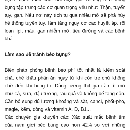
bụng tập trung các cơ quan trọng yếu như: Thận, tuyến
tụy, gan. Nếu nơi này tích tụ quá nhiều mỡ sẽ phá hủy
hệ thống tuyến tụy, làm tăng nguy cơ cao huyết áp, rối
loạn lipit máu, gan nhiễm mỡ, tiểu đường và các bệnh
khác.
Làm sao để tránh béo bụng?
Biện pháp phòng bệnh béo phì tốt nhất là kiểm soát
chặt chẽ khẩu phần ăn ngay từ khi còn trẻ chứ không
chờ đến khi bụng to. Dùng lượng thịt gia cầm ít mỡ
như cá, sữa, đậu tương, rau quả và không để tăng cân.
Cần bổ sung đủ lượng khoáng và sắt, canci, phốt-pho,
magie, kẽm, đồng và vitamin A, D, B1...
Các chuyên gia khuyến cáo: Xác suất mắc bệnh tim
của nam giới béo bụng cao hơn 42% so với những