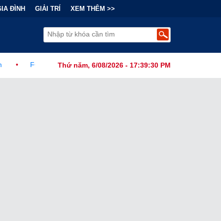
GIA ĐÌNH
GIẢI TRÍ
XEM THÊM >>
h Thức Ban Hành Lệnh Cấm Robot Hút Bụi Thông Minh Sản Xuất Tại 
Thứ năm, 6/08/2026 - 17:39:32 PM