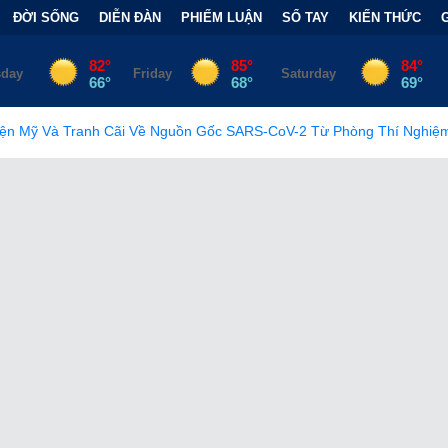
ĐỜI SỐNG
DIỄN ĐÀN
PHIẾM LUẬN
SỔ TAY
KIẾN THỨC
ãi Về Nguồn Gốc SARS-CoV-2 Từ Phòng Thí Nghiệm
•
FCC Chín