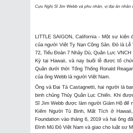
Cựu Nghị Sĩ Jim Webb và phu nhân, vị đại ân nhâ
LITTLE SAIGON, California - Một sự kiện đặc
của người Việt Tỵ Nạn Cộng Sản. Đó là Lễ 
72, Tiểu Đoàn 7 Nhảy Dù, Quân Lực VNCH s
Kỳ tại Hawaii, và nay buổi lễ được tổ c
Quân dưới thời Tổng Thống Ronald Reagan,
của ông Webb là người Việt Nam.
Ông và Đại Tá Castagnetti, hai người là bạ
binh chủng Thủy Quân Lục Chiến. Khi đư
Sĩ Jim Webb được làm người Giám Hộ để n
Kiếm Người Tù Binh, Mất Tích ở Hawaii, 
Foundation vào tháng 6, 2019 và hai ông đã
Đình Mũ Đỏ Việt Nam và giao cho luật sư M