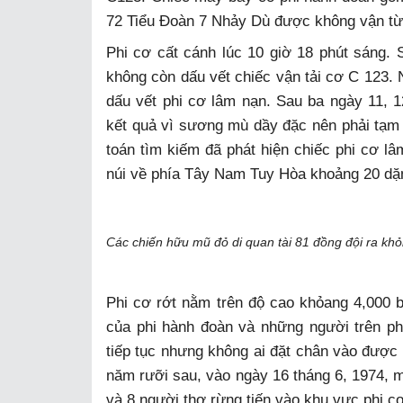
72 Tiểu Đoàn 7 Nhảy Dù được không vận từ
Phi cơ cất cánh lúc 10 giờ 18 phút sáng.
không còn dấu vết chiếc vận tải cơ C 123. 
dấu vết phi cơ lâm nạn. Sau ba ngày 11, 1
kết quả vì sương mù dầy đặc nên phải tạm n
toán tìm kiếm đã phát hiện chiếc phi cơ lâ
núi về phía Tây Nam Tuy Hòa khoảng 20 dặ
Các chiến hữu mũ đỏ di quan tài 81 đồng đội ra kh
Phi cơ rớt nằm trên độ cao khỏang 4,000 bộ
của phi hành đoàn và những người trên ph
tiếp tục nhưng không ai đặt chân vào được 
năm rưỡi sau, vào ngày 16 tháng 6, 1974,
và 8 người thợ rừng tiến vào khu vực phi cơ