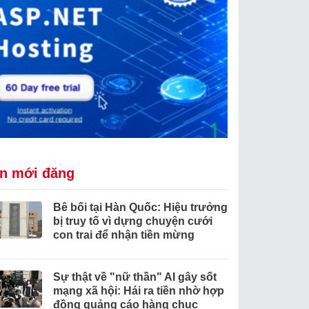
in mới đăng
Bê bối tại Hàn Quốc: Hiệu trưởng
bị truy tố vì dựng chuyện cưới
con trai để nhận tiền mừng
Sự thật về "nữ thần" AI gây sốt
mạng xã hội: Hái ra tiền nhờ hợp
đồng quảng cáo hàng chục