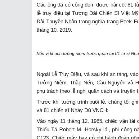
Các ông đã có công đem được hài cốt 81 tử 
lễ truy điệu tại Tượng Đài Chiến Sĩ Việt M
Đài Thuyền Nhân trong nghĩa trang Peek F
tháng 10, 2019.
Bốn vị khách tưởng niệm trước quan tài 81 tử sĩ N
Ngoài Lễ Truy Điệu, và sau khi an táng, vào
Tưởng Niệm, Thắp Nến, Cầu Nguyện và H
phụ trách theo lễ nghi quân cách và truyền
Trước khi tường trình buổi lễ, chúng tôi gh
và 81 chiến sĩ Nhảy Dù VNCH:
Vào ngày 11 tháng 12, 1965, chiếc vận tả
Thiếu Tá Robert M. Horsky lái, phi công nà
C123. Chiếc máy bay có phi hành đoàn gồm