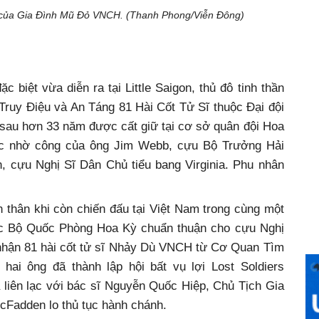
n của Gia Đình Mũ Đỏ VNCH. (Thanh Phong/Viễn Đông)
 biệt vừa diễn ra tại Little Saigon, thủ đô tinh thần
Truy Điệu và An Táng 81 Hài Cốt Tử Sĩ thuộc Đại đội
au hơn 33 năm được cất giữ tại cơ sở quân đội Hoa
hức nhờ công của ông Jim Webb, cựu Bộ Trưởng Hải
 cựu Nghị Sĩ Dân Chủ tiểu bang Virginia. Phu nhân
n thân khi còn chiến đấu tại Việt Nam trong cùng một
ợc Bộ Quốc Phòng Hoa Kỳ chuẩn thuận cho cựu Nghị
hận 81 hài cốt tử sĩ Nhảy Dù VNCH từ Cơ Quan Tìm
hai ông đã thành lập hội bất vụ lợi Lost Soldiers
 liên lạc với bác sĩ Nguyễn Quốc Hiệp, Chủ Tịch Gia
cFadden lo thủ tục hành chánh.