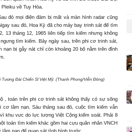
 Pleiku về Tuy Hòa.
 Sau đó mọi điện đàm bị mất và màn hình radar cũng
Ngay sau đó, Hoa Kỳ đã cho máy bay trinh sát để tìm
2, 13 tháng 12, 1965 liên tiếp tìm kiếm nhưng không
gưng tìm kiếm. Bảy ngày sau, trên phi cơ trinh sát,
m nạn bị gẫy nát chỉ còn khoảng 20 bộ nằm trên đỉnh
m.
ỏi Tượng Đài Chiến Sĩ Việt Mỹ. (Thanh Phong/Viễn Đông)
 , toán trên phi cơ trinh sát không thấy có sự sống
i cơ lâm nạn. Sáu tháng sau đó, cuộc tìm kiếm vẫn
vì khu vực do lực lượng Việt Cộng kiểm soát. Phải 8
 một toán tìm kiếm khác gồm hai cựu quân nhân VNCH
 lâm nạn để quan sát tình hình trước.