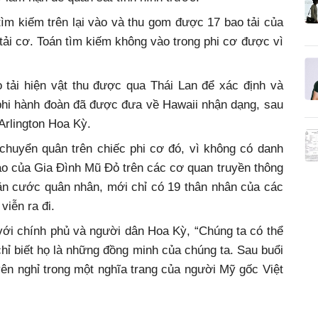
tìm kiếm trên lại vào và thu gom được 17 bao tải của
 tải cơ. Toán tìm kiếm không vào trong phi cơ được vì
tải hiện vật thu được qua Thái Lan để xác định và
 phi hành đoàn đã được đưa về Hawaii nhận dạng, sau
Arlington Hoa Kỳ.
huyển quân trên chiếc phi cơ đó, vì không có danh
o của Gia Đình Mũ Đỏ trên các cơ quan truyền thông
căn cước quân nhân, mới chỉ có 19 thân nhân của các
viễn ra đi.
với chính phủ và người dân Hoa Kỳ, “Chúng ta có thể
 chỉ biết họ là những đồng minh của chúng ta. Sau buổi
ên nghỉ trong một nghĩa trang của người Mỹ gốc Việt