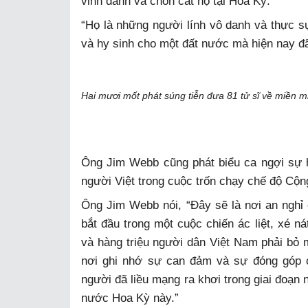
vinh danh và chôn cất họ tại Hoa Kỳ.
“Họ là những người lính vô danh và thực s
và hy sinh cho một đất nước mà hiện nay đ
Hai mươi mốt phát súng tiễn đưa 81 tử sĩ về miền 
Ông Jim Webb cũng phát biểu ca ngợi sự 
người Việt trong cuộc trốn chạy chế độ Cộn
Ông Jim Webb nói, “Đây sẽ là nơi an nghỉ 
bắt đầu trong một cuộc chiến ác liệt, xé n
và hàng triệu người dân Việt Nam phải bỏ 
nơi ghi nhớ sự can đảm và sự đóng góp 
người đã liều mạng ra khơi trong giai đoạn 
nước Hoa Kỳ này.”