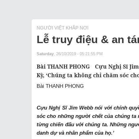
NGƯỜI VIỆT KHẮP NƠI
Lễ truy điệu & an t
Saturday
, 26/10/2019 - 05:21:55 PM
Bài THANH PHONG Cựu Nghị Sĩ Jim 
Kỳ, ‘Chúng ta không chỉ chăm sóc ch
Bài THANH PHONG
Cựu Nghị Sĩ Jim Webb nói với chính quy
sóc cho những người chết của chúng ta 
từng chiến đấu với chúng ta. Những ngư
danh dự và nhân phẩm của họ.’