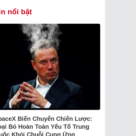
in nổi bật
paceX Biến Chuyển Chiến Lược:
oại Bỏ Hoàn Toàn Yếu Tố Trung
uốc Khỏi Chuỗi Cung Ứng