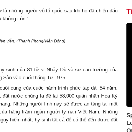
T
ự là những người vô tổ quốc sau khi họ đã chiến đấu
ã không còn.”
miên viễn. (Thanh Phong/Viễn Đông)
hy sinh của 81 tử sĩ Nhảy Dù và sự can trường của
g Sản vào cuối tháng Tư 1975.
cuối cùng của cuộc hành trình phức tạp dài 54 năm,
át đất nước chúng ta để lại 58,000 quân nhân Hoa Kỳ
mạng. Những người lính này sẽ được an táng tại một
của hàng trăm ngàn người tỵ nạn Việt Nam. Những
S
nguy hiểm nhất, hy sinh tất cả để có thể đến được đất
L
Q