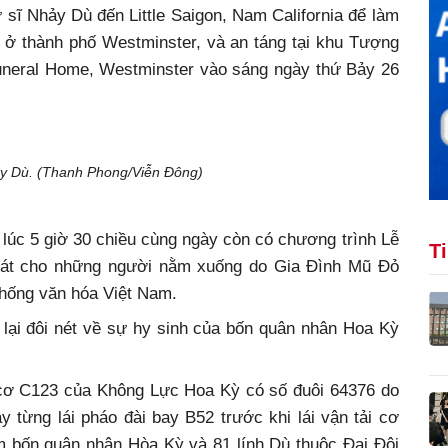
sĩ Nhảy Dù đến Little Saigon, Nam California để làm
ỹ ở thành phố Westminster, và an táng tại khu Tượng
uneral Home, Westminster vào sáng ngày thứ Bảy 26
hảy Dù. (Thanh Phong/Viễn Đông)
 lúc 5 giờ 30 chiều cùng ngày còn có chương trình Lễ
T
át cho những người nằm xuống do Gia Đình Mũ Đỏ
 thống văn hóa Việt Nam.
i lại đôi nét về sự hy sinh của bốn quân nhân Hoa Kỳ
i cơ C123 của Không Lực Hoa Kỳ có số đuôi 64376 do
y từng lái pháo đài bay B52 trước khi lái vận tải cơ
 bốn quân nhân Hòa Kỳ và 81 lính Dù thuộc Đại Đội