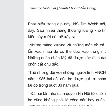
Trước giờ Vĩnh biệt (Thanh Phong/Viễn Đông)
Phát biểu trong dịp này, NS Jim Webb nói
đây. Sau nhiều tháng thương lượng khó kh
kiện này mới có thể xảy ra.
“Những mảng xương và những món đồ cá nhâ
lẫn vào nhau để có thể đưa vào trong m
Những quân nhân Mỹ đã được xác định da
chôn cất chu đáo.
“Thế nhưng đối với những người lính VNCH 
năm 1986 hài cốt của họ được gửi tới phò
tại đó trong suốt 33 năm qua.
“ Đã hai lần nhà cầm quyền Hà Nội từ chối n
họ cũng không phải là công dân hay quâ