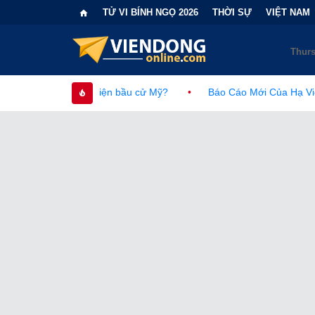
TỬ VI BÍNH NGỌ 2026
THỜI SỰ
VIỆT NAM
ục diện bầu cử Mỹ?
•
Báo Cáo Mới Của Hạ Viện Mỹ Và Tranh C