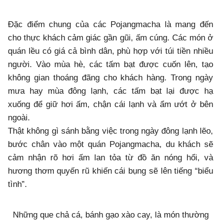
Đặc điểm chung của các Pojangmacha là mang đến
cho thực khách cảm giác gần gũi, ấm cúng. Các món ở
quán lều có giá cả bình dân, phù hợp với túi tiền nhiều
người. Vào mùa hè, các tấm bạt được cuốn lên, tạo
không gian thoáng đãng cho khách hàng. Trong ngày
mưa hay mùa đông lạnh, các tấm bạt lại được hạ
xuống để giữ hơi ấm, chận cái lạnh và ẩm ướt ở bên
ngoài.
Thật không gì sánh bằng việc trong ngày đông lạnh lẽo,
bước chân vào một quán Pojangmacha, du khách sẽ
cảm nhận rõ hơi ấm lan tỏa từ đồ ăn nóng hổi, và
hương thơm quyến rũ khiến cái bụng sẽ lên tiếng “biểu
tình”.
Những que chả cá, bánh gạo xào cay, là món thường