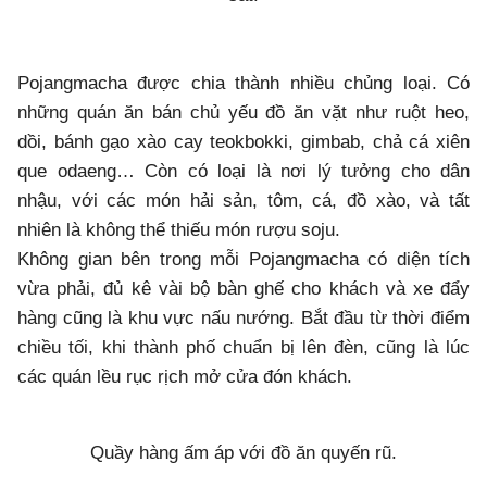
Pojangmacha được chia thành nhiều chủng loại. Có
những quán ăn bán chủ yếu đồ ăn vặt như ruột heo,
dồi, bánh gạo xào cay teokbokki, gimbab, chả cá xiên
que odaeng… Còn có loại là nơi lý tưởng cho dân
nhậu, với các món hải sản, tôm, cá, đồ xào, và tất
nhiên là không thể thiếu món rượu soju.
Không gian bên trong mỗi Pojangmacha có diện tích
vừa phải, đủ kê vài bộ bàn ghế cho khách và xe đẩy
hàng cũng là khu vực nấu nướng. Bắt đầu từ thời điểm
chiều tối, khi thành phố chuẩn bị lên đèn, cũng là lúc
các quán lều rục rịch mở cửa đón khách.
Quầy hàng ấm áp với đồ ăn quyến rũ.