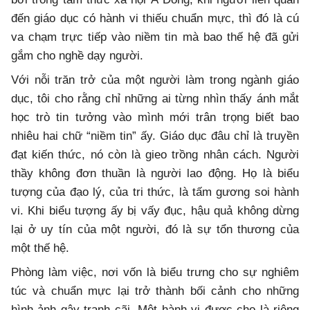
đến giáo dục có hành vi thiếu chuẩn mực, thì đó là cú
va chạm trực tiếp vào niềm tin mà bao thế hệ đã gửi
gắm cho nghề dạy người.
Với nỗi trăn trở của một người làm trong ngành giáo
dục, tôi cho rằng chỉ những ai từng nhìn thấy ánh mắt
học trò tin tưởng vào mình mới trân trọng biết bao
nhiêu hai chữ “niềm tin” ấy. Giáo dục đâu chỉ là truyền
đạt kiến thức, nó còn là gieo trồng nhân cách. Người
thầy không đơn thuần là người lao động. Họ là biểu
tượng của đạo lý, của tri thức, là tấm gương soi hành
vi. Khi biểu tượng ấy bị vấy đục, hậu quả không dừng
lại ở uy tín của một người, đó là sự tổn thương của
một thế hệ.
Phòng làm việc, nơi vốn là biểu trưng cho sự nghiêm
túc và chuẩn mực lại trở thành bối cảnh cho những
hình ảnh gây tranh cãi. Một hành vi được cho là riêng