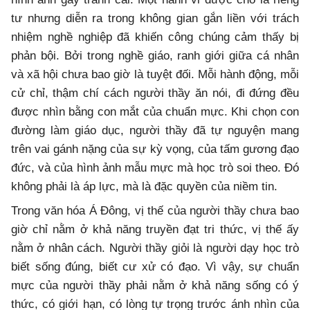
tư nhưng diễn ra trong không gian gắn liền với trách
nhiệm nghề nghiệp đã khiến công chúng cảm thấy bị
phản bội. Bởi trong nghề giáo, ranh giới giữa cá nhân
và xã hội chưa bao giờ là tuyệt đối. Mỗi hành động, mỗi
cử chỉ, thậm chí cách người thầy ăn nói, đi đứng đều
được nhìn bằng con mắt của chuẩn mực. Khi chọn con
đường làm giáo dục, người thầy đã tự nguyện mang
trên vai gánh nặng của sự kỳ vọng, của tấm gương đạo
đức, và của hình ảnh mẫu mực mà học trò soi theo. Đó
không phải là áp lực, mà là đặc quyền của niềm tin.
Trong văn hóa Á Đông, vị thế của người thầy chưa bao
giờ chỉ nằm ở khả năng truyền đạt tri thức, vị thế ấy
nằm ở nhân cách. Người thầy giỏi là người dạy học trò
biết sống đúng, biết cư xử có đạo. Vì vậy, sự chuẩn
mực của người thầy phải nằm ở khả năng sống có ý
thức, có giới hạn, có lòng tự trọng trước ánh nhìn của