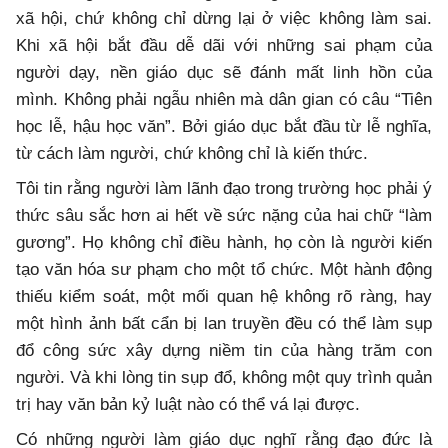
xã hội, chứ không chỉ dừng lại ở việc không làm sai.
Khi xã hội bắt đầu dễ dãi với những sai phạm của
người dạy, nền giáo dục sẽ đánh mất linh hồn của
mình. Không phải ngẫu nhiên mà dân gian có câu “Tiên
học lễ, hậu học văn”. Bởi giáo dục bắt đầu từ lễ nghĩa,
từ cách làm người, chứ không chỉ là kiến thức.
Tôi tin rằng người làm lãnh đạo trong trường học phải ý
thức sâu sắc hơn ai hết về sức nặng của hai chữ “làm
gương”. Họ không chỉ điều hành, họ còn là người kiến
tạo văn hóa sư phạm cho một tổ chức. Một hành động
thiếu kiểm soát, một mối quan hệ không rõ ràng, hay
một hình ảnh bất cẩn bị lan truyền đều có thể làm sụp
đổ công sức xây dựng niềm tin của hàng trăm con
người. Và khi lòng tin sụp đổ, không một quy trình quản
trị hay văn bản kỷ luật nào có thể vá lại được.
Có những người làm giáo dục nghĩ rằng đạo đức là