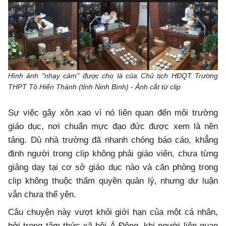
Hình ảnh "nhạy cảm" được cho là của Chủ tịch HĐQT Trường
THPT Tô Hiến Thành (tỉnh Ninh Bình) - Ảnh cắt từ clip
Sự việc gây xôn xao vì nó liên quan đến môi trường
giáo dục, nơi chuẩn mực đạo đức được xem là nền
tảng. Dù nhà trường đã nhanh chóng báo cáo, khẳng
định người trong clip không phải giáo viên, chưa từng
giảng dạy tại cơ sở giáo dục nào và căn phòng trong
clip không thuộc thẩm quyền quản lý, nhưng dư luận
vẫn chưa thể yên.
Câu chuyện này vượt khỏi giới hạn của một cá nhân,
bởi trong tâm thức xã hội Á Đông, khi người liên quan