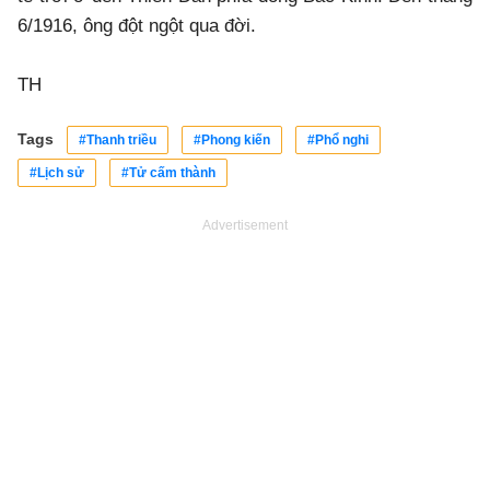
6/1916, ông đột ngột qua đời.
TH
Tags
#Thanh triều
#Phong kiến
#Phổ nghi
#Lịch sử
#Tử cấm thành
Advertisement