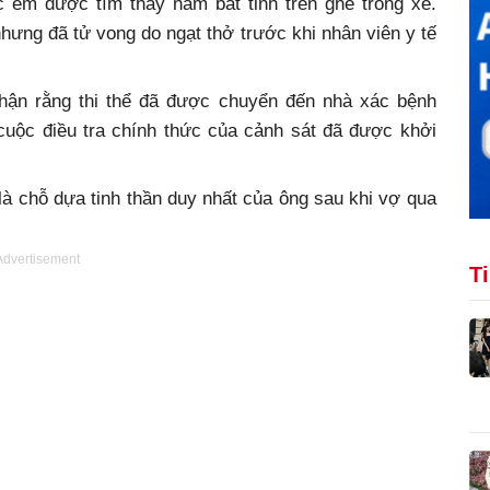
c em được tìm thấy nằm bất tỉnh trên ghế trong xe.
ưng đã tử vong do ngạt thở trước khi nhân viên y tế
nhận rằng thi thể đã được chuyển đến nhà xác bệnh
cuộc điều tra chính thức của cảnh sát đã được khởi
à chỗ dựa tinh thần duy nhất của ông sau khi vợ qua
Advertisement
T