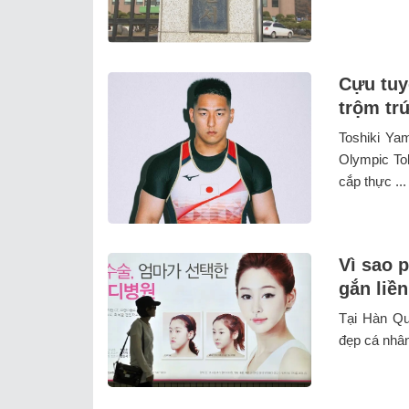
Cựu tuy
trộm tr
Toshiki Ya
Olympic To
cắp thực ...
Vì sao 
gắn liề
Tại Hàn Qu
đẹp cá nhân