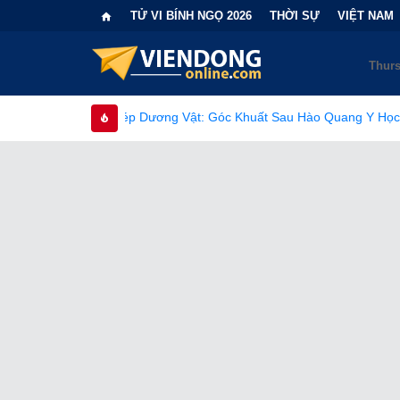
TỬ VI BÍNH NGỌ 2026
THỜI SỰ
VIỆT NAM
p Dương Vật: Góc Khuất Sau Hào Quang Y Học Và Những Rào Cản N