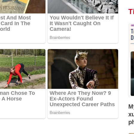
T
Mỹ
x
p