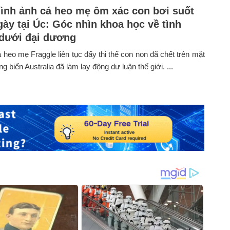
hình ảnh cá heo mẹ ôm xác con bơi suốt
gày tại Úc: Góc nhìn khoa học về tình
dưới đại dương
 heo mẹ Fraggle liên tục đẩy thi thể con non đã chết trên mặt
g biển Australia đã làm lay động dư luận thế giới. ...