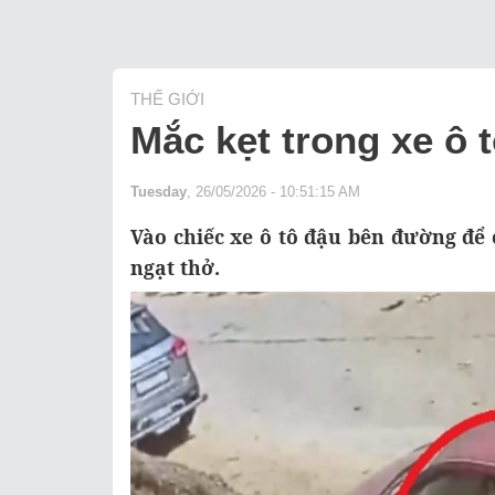
THẾ GIỚI
Mắc kẹt trong xe ô t
Tuesday
, 26/05/2026 - 10:51:15 AM
Vào chiếc xe ô tô đậu bên đường để 
ngạt thở.