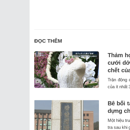
ĐỌC THÊM
Thảm họ
cưới dở
chết củ
Trận động 
của ít nhất 
Bê bối t
dựng ch
Một hiệu tr
tra sau khi 