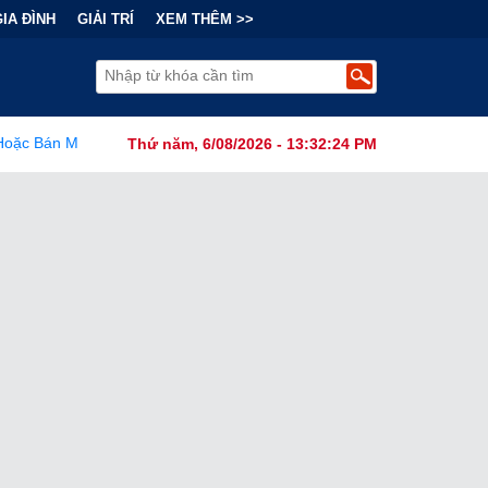
GIA ĐÌNH
GIẢI TRÍ
XEM THÊM >>
oanh Tại Trung Quốc Khi Tính Đến Kịch Bản Sáp Nhập SpaceX
•
Thứ năm, 6/08/2026 - 13:32:26 PM