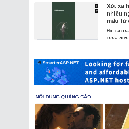
Xót xa 
nhiều n
mẫu tử 
Hình ảnh cá
nước tại vùn