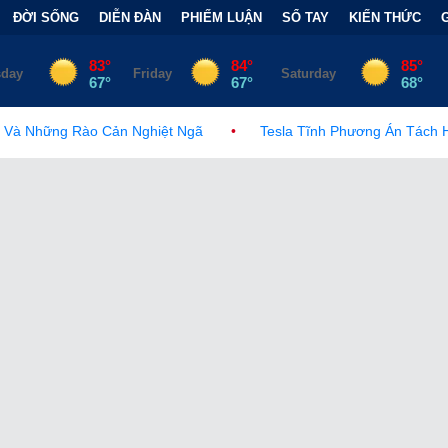
ĐỜI SỐNG
DIỄN ĐÀN
PHIẾM LUẬN
SỔ TAY
KIẾN THỨC
ghiệt Ngã
•
Tesla Tĩnh Phương Án Tách Hoặc Bán Mảng Kinh D