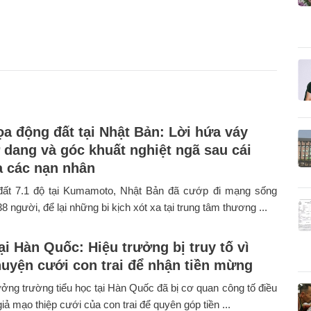
a động đất tại Nhật Bản: Lời hứa váy
 dang và góc khuất nghiệt ngã sau cái
a các nạn nhân
đất 7.1 độ tại Kumamoto, Nhật Bản đã cướp đi mạng sống
38 người, để lại những bi kịch xót xa tại trung tâm thương ...
ại Hàn Quốc: Hiệu trưởng bị truy tố vì
uyện cưới con trai để nhận tiền mừng
ưởng trường tiểu học tại Hàn Quốc đã bị cơ quan công tố điều
giả mạo thiệp cưới của con trai để quyên góp tiền ...