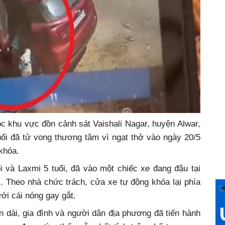
ộc khu vực đồn cảnh sát Vaishali Nagar, huyện Alwar,
uổi đã tử vong thương tâm vì ngạt thở vào ngày 20/5
 khóa.
i và Laxmi 5 tuổi, đã vào một chiếc xe đang đậu tại
i. Theo nhà chức trách, cửa xe tự động khóa lại phía
ưới cái nóng gay gắt.
an dài, gia đình và người dân địa phương đã tiến hành