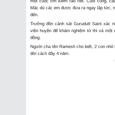
một cuộc tìm kiếm ráo riết. Cuối cùng, cá
Mặc dù các em được đưa ra ngay lập tức, nh
đến.
Trưởng đồn cảnh sát Gurudutt Saini xác 
viện huyện để khám nghiệm tử thi và một 
động.
Người cha tên Ramesh cho biết, 2 con nhỏ l
đời cách đây 4 năm.