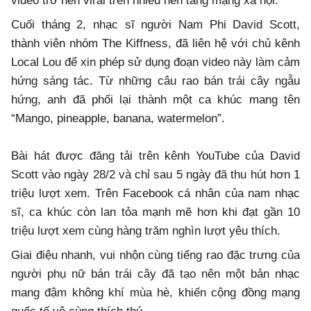
video trở nên viral trên nhiều nền tảng mạng xã hội.
Cuối tháng 2, nhạc sĩ người Nam Phi David Scott,
thành viên nhóm The Kiffness, đã liên hệ với chủ kênh
Local Lou để xin phép sử dụng đoạn video này làm cảm
hứng sáng tác. Từ những câu rao bán trái cây ngẫu
hứng, anh đã phối lại thành một ca khúc mang tên
“Mango, pineapple, banana, watermelon”.
Bài hát được đăng tải trên kênh YouTube của David
Scott vào ngày 28/2 và chỉ sau 5 ngày đã thu hút hơn 1
triệu lượt xem. Trên Facebook cá nhân của nam nhạc
sĩ, ca khúc còn lan tỏa mạnh mẽ hơn khi đạt gần 10
triệu lượt xem cùng hàng trăm nghìn lượt yêu thích.
Giai điệu nhanh, vui nhộn cùng tiếng rao đặc trưng của
người phụ nữ bán trái cây đã tạo nên một bản nhạc
mang đậm không khí mùa hè, khiến cộng đồng mạng