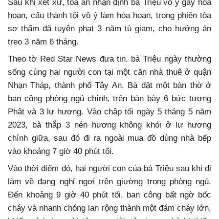
Sau khi xét xử, tòa án nhận định bà Triệu vô ý gây hỏa
hoạn, cấu thành tội vô ý làm hỏa hoạn, trong phiên tòa
sơ thẩm đã tuyên phạt 3 năm tù giam, cho hưởng án
treo 3 năm 6 tháng.
Theo tờ Red Star News đưa tin, bà Triệu ngày thường
sống cùng hai người con tại một căn nhà thuê ở quận
Nhạn Tháp, thành phố Tây An. Bà đặt một bàn thờ ở
ban công phòng ngủ chính, trên bàn bày 6 bức tượng
Phật và 3 lư hương. Vào chập tối ngày 5 tháng 5 năm
2023, bà thắp 3 nén hương không khói ở lư hương
chính giữa, sau đó đi ra ngoài mua đồ dùng nhà bếp
vào khoảng 7 giờ 40 phút tối.
Vào thời điểm đó, hai người con của bà Triệu sau khi đi
làm về đang nghỉ ngơi trên giường trong phòng ngủ.
Đến khoảng 9 giờ 40 phút tối, ban công bất ngờ bốc
cháy và nhanh chóng lan rộng thành một đám cháy lớn,