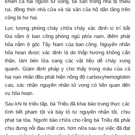
khiến cả hai người tử vong, tài sản trong nhà bị thiêu
rụi, đồng thời nhà cửa và tài sản của hộ dân tầng trên
cũng bị hư hại.
Lực lượng phòng cháy chữa cháy xác định vị trí bắt
lửa nằm ở ban công phòng ngủ phía nam, điểm phát
hỏa nằm ở góc Tây Nam của ban công. Nguyên nhân
hỏa hoạn được xác định là do thắp hương không cẩn
thận, làm bén lửa sang các vật liệu dễ cháy xung
quanh. Giám định pháp y cho thấy trong máu của cả
hai nạn nhân đều phát hiện nồng độ carboxyhemoglobin
cao, xác nhận nguyên nhân tử vong có liên quan đến
vụ hỏa hoạn.
Sau khi bị triệu tập, bà Triệu đã khai báo trung thực các
tình tiết phạm tội và bày tỏ tự nguyện nhận tội, chịu
phạt tại tòa. Người bào chữa cho rằng bà Triệu đã phải
chịu đựng nỗi đau mất con, hơn nữa sau sự việc đã đạt