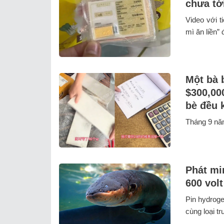
chưa tớ
Video với t
mì ăn liền”
Một bà 
$300,00
bè đều 
Tháng 9 năm
Phát mi
600 vol
Pin hydroge
cùng loại t