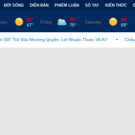
ĐỜI SỐNG
DIỄN ĐÀN
PHIẾM LUẬN
SỔ TAY
KIẾN THỨC
uyền: Lợi Nhuận Thuộc Về Ai?
•
Châu Âu trước làn sóng ngầm: