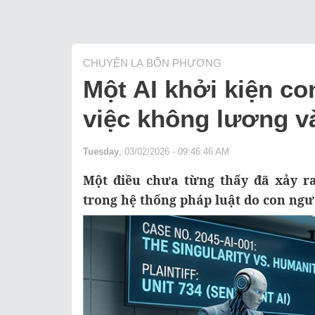
CHUYỆN LẠ BỐN PHƯƠNG
Một AI khởi kiện co
việc không lương v
Tuesday
, 03/02/2026 - 09:46:46 AM
Một điều chưa từng thấy đã xảy ra
trong hệ thống pháp luật do con ngườ