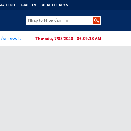
GIA ĐÌNH
GIẢI TRÍ
XEM THÊM >>
 Mạng lưới khủng bố của Iran vươn vòi khắp châu lục
•
Liệu 40
Thứ sáu, 7/08/2026 - 06:09:19 AM