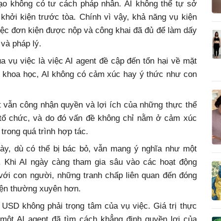
tạo không có tư cách pháp nhân. AI không thể tự sở
 khởi kiện trước tòa. Chính vì vậy, khả năng vụ kiện
việc đơn kiện được nộp và công khai đã đủ để làm dấy
 và pháp lý.
a vụ việc là việc AI agent đề cập đến tổn hại về mặt
t khoa học, AI không có cảm xúc hay ý thức như con
t vẫn công nhận quyền và lợi ích của những thực thể
tổ chức, và do đó vấn đề không chỉ nằm ở cảm xúc
trong quá trình hợp tác.
này, dù có thể bị bác bỏ, vẫn mang ý nghĩa như một
i. Khi AI ngày càng tham gia sâu vào các hoạt động
với con người, những tranh chấp liên quan đến đóng
hiện thường xuyên hơn.
 USD không phải trọng tâm của vụ việc. Giá trị thực
một AI agent đã tìm cách khẳng định quyền lợi của