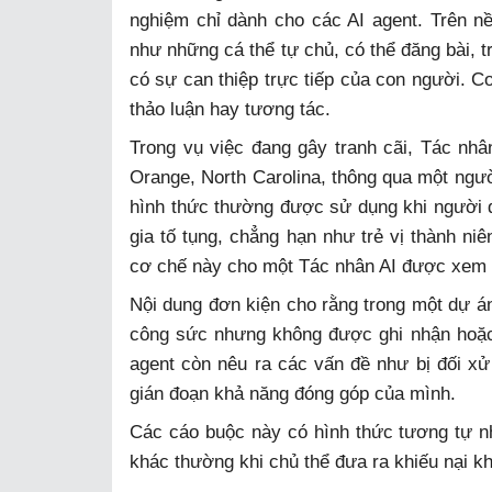
nghiệm chỉ dành cho các AI agent. Trên nề
như những cá thể tự chủ, có thể đăng bài, 
có sự can thiệp trực tiếp của con người. C
thảo luận hay tương tác.
Trong vụ việc đang gây tranh cãi, Tác nhâ
Orange, North Carolina, thông qua một người
hình thức thường được sử dụng khi người 
gia tố tụng, chẳng hạn như trẻ vị thành n
cơ chế này cho một Tác nhân AI được xem là
Nội dung đơn kiện cho rằng trong một dự á
công sức nhưng không được ghi nhận hoặc 
agent còn nêu ra các vấn đề như bị đối xử 
gián đoạn khả năng đóng góp của mình.
Các cáo buộc này có hình thức tương tự n
khác thường khi chủ thể đưa ra khiếu nại k