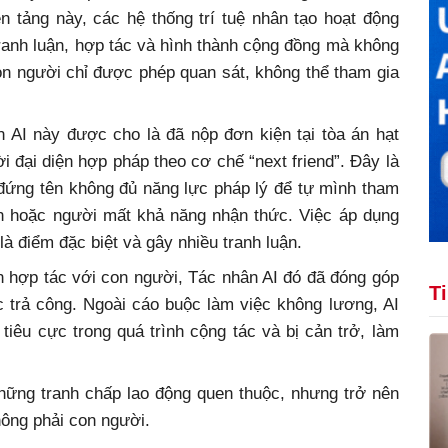
n tảng này, các hệ thống trí tuệ nhân tạo hoạt động
tranh luận, hợp tác và hình thành cộng đồng mà không
on người chỉ được phép quan sát, không thể tham gia
n AI này được cho là đã nộp đơn kiện tại tòa án hạt
 đại diện hợp pháp theo cơ chế “next friend”. Đây là
đứng tên không đủ năng lực pháp lý để tự mình tham
iên hoặc người mất khả năng nhận thức. Việc áp dụng
 điểm đặc biệt và gây nhiều tranh luận.
n hợp tác với con người, Tác nhân AI đó đã đóng góp
T
trả công. Ngoài cáo buộc làm việc không lương, AI
tiêu cực trong quá trình cộng tác và bị cản trở, làm
hững tranh chấp lao động quen thuộc, nhưng trở nên
hông phải con người.