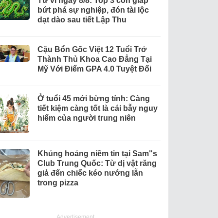
Tử vi ngày 8/8: Top 3 con giáp
bứt phá sự nghiệp, đón tài lộc
dạt dào sau tiết Lập Thu
Cậu Bổn Gốc Việt 12 Tuổi Trở
Thành Thủ Khoa Cao Đẳng Tại
Mỹ Với Điểm GPA 4.0 Tuyệt Đối
Ở tuổi 45 mới bừng tỉnh: Càng
tiết kiệm càng tốt là cái bẫy nguy
hiểm của người trung niên
Khủng hoảng niềm tin tại Sam"s
Club Trung Quốc: Từ dị vật răng
giả đến chiếc kéo nướng lẫn
trong pizza
Advertisement