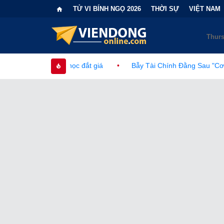
TỬ VI BÍNH NGỌ 2026
THỜI SỰ
VIỆT NAM
 đắt giá
•
Bẫy Tài Chính Đằng Sau "Cơn Sốt" Trà Sữa Nhượng Q