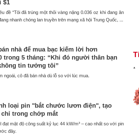
i $1
iêu đề “Tôi đã trúng một thỏi vàng nặng 0.036 oz khi đang ăn
 đang nhanh chóng lan truyền trên mạng xã hội Trung Quốc, ...
bán nhà để mua bạc kiếm lời hơn
T
0 trong 5 tháng: “Khi đó người thân bạn
không tin tưởng tôi”
 ngoái, cô đã bán nhà dù lỗ so với lúc mua.
nh loại pin "bắt chước lươn điện", tạo
t chỉ trong chớp mắt
l đạt mật độ công suất kỷ lục 44 kW/m³ – cao nhất so với pin
rước đây.