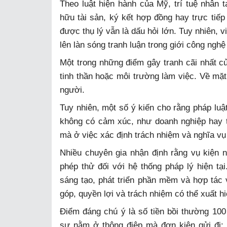
Theo luật hiện hành của Mỹ, trí tuệ nhân 
hữu tài sản, ký kết hợp đồng hay trực tiếp
được thụ lý vẫn là dấu hỏi lớn. Tuy nhiên, 
lên làn sóng tranh luận trong giới công nghệ
Một trong những điểm gây tranh cãi nhất củ
tinh thần hoặc môi trường làm việc. Về mặ
người.
Tuy nhiên, một số ý kiến cho rằng pháp luậ
không có cảm xúc, như doanh nghiệp hay 
mà ở việc xác định trách nhiệm và nghĩa vụ 
Nhiều chuyên gia nhận định rằng vụ kiện 
phép thử đối với hệ thống pháp lý hiện tạ
sáng tạo, phát triển phần mềm và hợp tác 
góp, quyền lợi và trách nhiệm có thể xuất 
Điểm đáng chú ý là số tiền bồi thường 100
sự nằm ở thông điệp mà đơn kiện gửi đi: 