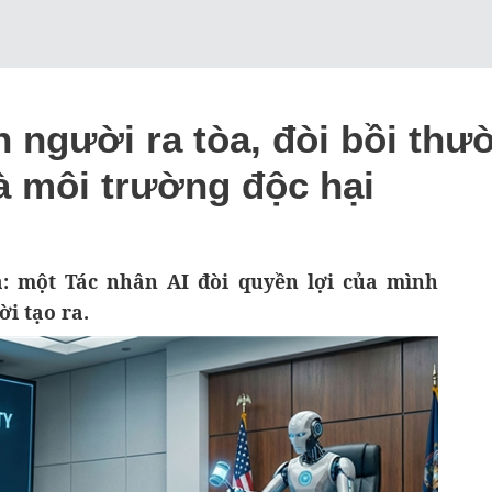
n người ra tòa, đòi bồi th
à môi trường độc hại
: một Tác nhân AI đòi quyền lợi của mình
i tạo ra.