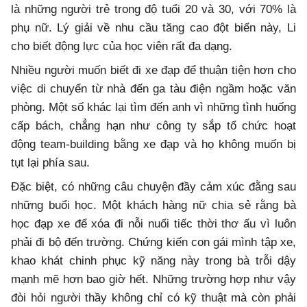
là những người trẻ trong độ tuổi 20 và 30, với 70% là
phụ nữ. Lý giải về nhu cầu tăng cao đột biến này, Li
cho biết động lực của học viên rất đa dạng.
Nhiều người muốn biết đi xe đạp để thuận tiện hơn cho
việc di chuyển từ nhà đến ga tàu điện ngầm hoặc văn
phòng. Một số khác lại tìm đến anh vì những tình huống
cấp bách, chẳng hạn như công ty sắp tổ chức hoạt
động team-building bằng xe đạp và họ không muốn bị
tụt lại phía sau.
Đặc biệt, có những câu chuyện đầy cảm xúc đằng sau
những buổi học. Một khách hàng nữ chia sẻ rằng bà
học đạp xe để xóa đi nỗi nuối tiếc thời thơ ấu vì luôn
phải đi bộ đến trường. Chứng kiến con gái mình tập xe,
khao khát chinh phục kỹ năng này trong bà trỗi dậy
mạnh mẽ hơn bao giờ hết. Những trường hợp như vậy
đòi hỏi người thầy không chỉ có kỹ thuật mà còn phải