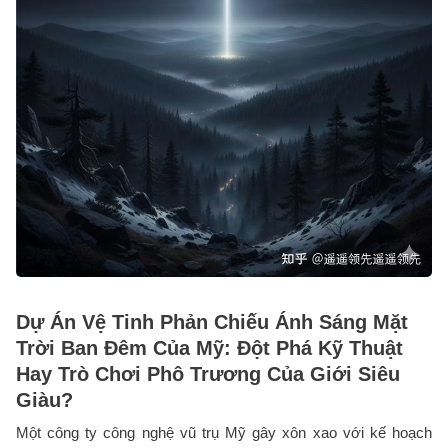
Dự Án Vệ Tinh Phản Chiếu Ánh Sáng Mặt
Trời Ban Đêm Của Mỹ: Đột Phá Kỹ Thuật
Hay Trò Chơi Phô Trương Của Giới Siêu
Giàu?
Một công ty công nghệ vũ trụ Mỹ gây xôn xao với kế hoạch