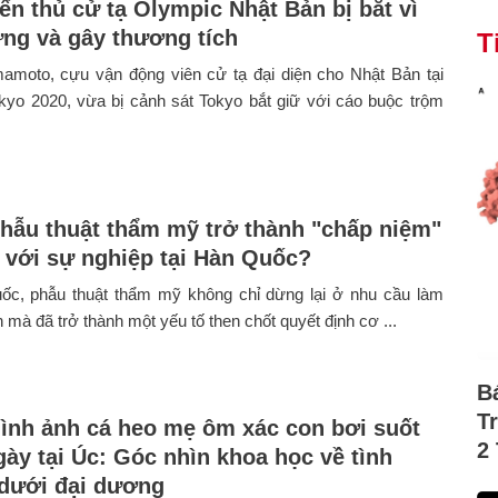
ển thủ cử tạ Olympic Nhật Bản bị bắt vì
ứng và gây thương tích
T
mamoto, cựu vận động viên cử tạ đại diện cho Nhật Bản tại
kyo 2020, vừa bị cảnh sát Tokyo bắt giữ với cáo buộc trộm
phẫu thuật thẩm mỹ trở thành "chấp niệm"
n với sự nghiệp tại Hàn Quốc?
ốc, phẫu thuật thẩm mỹ không chỉ dừng lại ở nhu cầu làm
 mà đã trở thành một yếu tố then chốt quyết định cơ ...
B
T
hình ảnh cá heo mẹ ôm xác con bơi suốt
2
gày tại Úc: Góc nhìn khoa học về tình
dưới đại dương