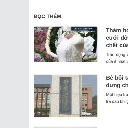
ĐỌC THÊM
Thảm họ
cưới dở
chết củ
Trận động 
của ít nhất 
Bê bối t
dựng ch
Một hiệu tr
tra sau khi 