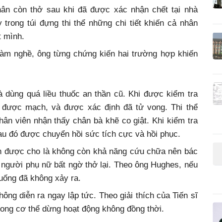
ân còn thở sau khi đã được xác nhận chết tại nhà
 trong túi đựng thi thể những chi tiết khiến cả nhân
t mình.
làm nghề, ông từng chứng kiến hai trường hợp khiến
 dùng quá liều thuốc an thần cũ. Khi được kiểm tra
t được mạch, và được xác định đã tử vong. Thi thể
ân viên nhận thấy chân bà khẽ co giật. Khi kiểm tra
sau đó được chuyển hồi sức tích cực và hồi phục.
n được cho là không còn khả năng cứu chữa nên bác
, người phụ nữ bất ngờ thở lại. Theo ông Hughes, nếu
huống đã không xảy ra.
không diễn ra ngay lập tức. Theo giải thích của Tiến sĩ
rong cơ thể dừng hoạt động không đồng thời.