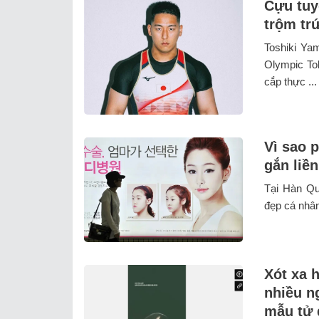
Cựu tuy
trộm tr
Toshiki Ya
Olympic To
cắp thực ...
Vì sao 
gắn liề
Tại Hàn Qu
đẹp cá nhân
Xót xa 
nhiều n
mẫu tử 