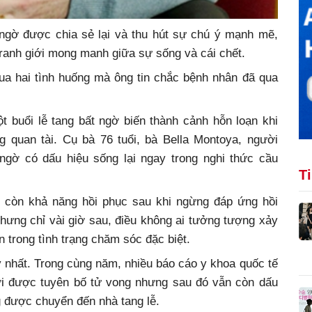
ngờ được chia sẻ lại và thu hút sự chú ý mạnh mẽ,
 ranh giới mong manh giữa sự sống và cái chết.
qua hai tình huống mà ông tin chắc bệnh nhân đã qua
t buổi lễ tang bất ngờ biến thành cảnh hỗn loạn khi
g quan tài. Cụ bà 76 tuổi, bà Bella Montoya, người
ngờ có dấu hiệu sống lại ngay trong nghi thức cầu
T
 còn khả năng hồi phục sau khi ngừng đáp ứng hồi
nhưng chỉ vài giờ sau, điều không ai tưởng tượng xảy
n trong tình trạng chăm sóc đặc biệt.
nhất. Trong cùng năm, nhiều báo cáo y khoa quốc tế
ời được tuyên bố tử vong nhưng sau đó vẫn còn dấu
g được chuyển đến nhà tang lễ.