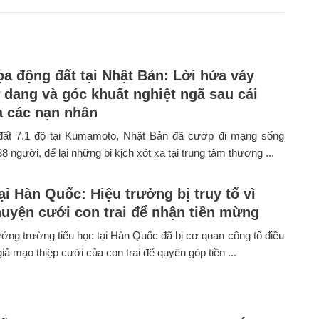
a động đất tại Nhật Bản: Lời hứa váy
 dang và góc khuất nghiệt ngã sau cái
a các nạn nhân
đất 7.1 độ tại Kumamoto, Nhật Bản đã cướp đi mạng sống
38 người, để lại những bi kịch xót xa tại trung tâm thương ...
ại Hàn Quốc: Hiệu trưởng bị truy tố vì
uyện cưới con trai để nhận tiền mừng
ưởng trường tiểu học tại Hàn Quốc đã bị cơ quan công tố điều
giả mạo thiệp cưới của con trai để quyên góp tiền ...