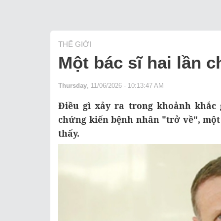
THẾ GIỚI
Một bác sĩ hai lần c
Thursday
, 11/06/2026 - 10:13:47 AM
Điều gì xảy ra trong khoảnh khắc 
chứng kiến bệnh nhân "trở về", một
thấy.