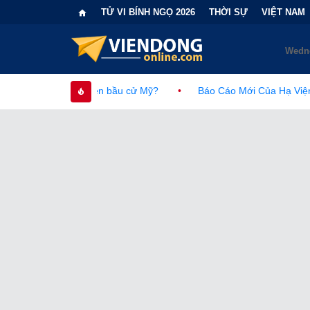
TỬ VI BÍNH NGỌ 2026
THỜI SỰ
VIỆT NAM
 bầu cử Mỹ?
•
Báo Cáo Mới Của Hạ Viện Mỹ Và Tranh Cãi Về N