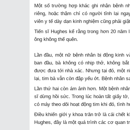
Một số trường hợp khác ghi nhận bệnh nh
riêng, hoặc thậm chí có người tỉnh lại ngay
viên y tế dày dạn kinh nghiệm cũng phải giậ
Tiến sĩ Hughes kể rằng trong hơn 20 năm 
ông không thể quên.
Lần đầu, một nữ bệnh nhân bị động kinh và
ban đầu, bà không có nhịp thở, không bắ
được đưa tới nhà xác. Nhưng tại đó, một nh
lại, tim bà vẫn còn đập yếu ớt. Bệnh nhân 
Lần thứ hai còn ám ảnh hơn. Một bệnh nhâ
sĩ dừng hồi sức. Trong lúc hoàn tất giấy tờ
có máy theo dõi hoạt động tim khi đó, tình 
Điều khiến giới y khoa trăn trở là cái chết 
Hughes, đây là một quá trình các cơ quan t