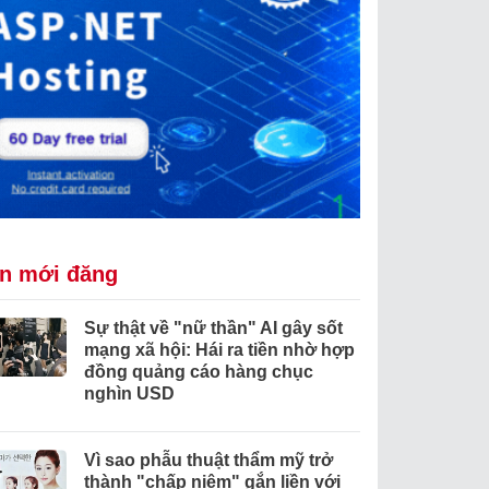
in mới đăng
Sự thật về "nữ thần" AI gây sốt
mạng xã hội: Hái ra tiền nhờ hợp
đồng quảng cáo hàng chục
nghìn USD
Vì sao phẫu thuật thẩm mỹ trở
thành "chấp niệm" gắn liền với