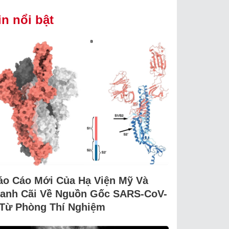
in nổi bật
áo Cáo Mới Của Hạ Viện Mỹ Và
ranh Cãi Về Nguồn Gốc SARS-CoV-
 Từ Phòng Thí Nghiệm