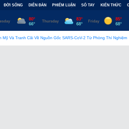
ĐỜI SỐNG
DIỄN ĐÀN
PHIẾM LUẬN
SỔ TAY
KIẾN THỨC
guồn Gốc SARS-CoV-2 Từ Phòng Thí Nghiệm
•
FCC Chính Thức 