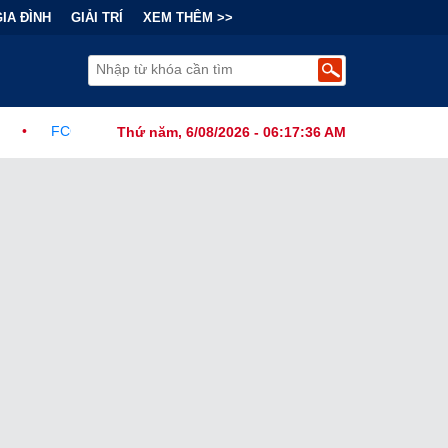
GIA ĐÌNH
GIẢI TRÍ
XEM THÊM >>
Ban Hành Lệnh Cấm Robot Hút Bụi Thông Minh Sản Xuất Tại Nước Ng
Thứ năm, 6/08/2026 - 06:17:38 AM