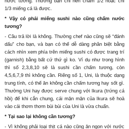
nước tương. Thường bạn chỉ nên chấm 1/2 hoặc chỉ
1/3 miếng cá là được.
* Vậy có phải miếng sushi nào cũng chấm nước
tương?
- Câu trả lời là không. Thường chef nào cũng sẽ “đánh
dấu” cho bạn, và bạn có thể dễ dàng phân biệt bằng
cách nhìn xem phía trên miếng sushi có được trang trí
(garnish) bằng bất cứ thứ gì ko. Ví dụ như trong hình
thì số 2,3,8,10 sẽ là sushi cần chấm tương, còn
4,5,6,7,9 thì không cần. Riêng số 1, Uni, là thuộc dạng
trung tính, có thể ăn không cần chấm tương hay sốt gì.
Thường Uni hay được serve chung với Ikura (trứng cá
hồi) để khi cắn chung, cái mặn mặn của Ikura sẽ hoà
vào cái thơm thơm bùi bùi của Uni là vừa chuẩn.
* Tại sao lại không cần tương?
- Vì không phải loại thịt cá nào cũng ăn ngon với nước