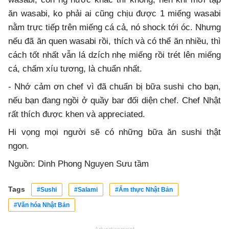
ăn wasabi, ko phải ai cũng chịu được 1 miếng wasabi
nằm trực tiếp trên miếng cá cả, nó shock tới óc. Nhưng
nếu đã ăn quen wasabi rồi, thích và có thể ăn nhiều, thì
cách tốt nhất vẫn lá dzích nhẹ miếng rồi trét lên miếng
cá, chấm xíu tương, là chuẩn nhất.
- Nhớ cảm ơn chef vì đã chuẩn bị bữa sushi cho bạn,
nếu bạn đang ngồi ở quầy bar đối diện chef. Chef Nhật
rất thích được khen và appreciated.
Hi vọng mọi người sẽ có những bữa ăn sushi thật
ngon.
Nguồn: Dinh Phong Nguyen Sưu tầm
Tags
#Sushi
#Salami
#Ẩm thực Nhật Bản
#Văn hóa Nhật Bản