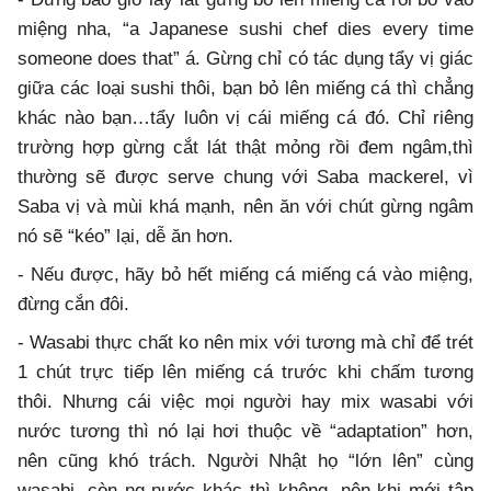
miệng nha, “a Japanese sushi chef dies every time
someone does that” á. Gừng chỉ có tác dụng tẩy vị giác
giữa các loại sushi thôi, bạn bỏ lên miếng cá thì chẳng
khác nào bạn…tẩy luôn vị cái miếng cá đó. Chỉ riêng
trường hợp gừng cắt lát thật mỏng rồi đem ngâm,thì
thường sẽ được serve chung với Saba mackerel, vì
Saba vị và mùi khá mạnh, nên ăn với chút gừng ngâm
nó sẽ “kéo” lại, dễ ăn hơn.
- Nếu được, hãy bỏ hết miếng cá miếng cá vào miệng,
đừng cắn đôi.
- Wasabi thực chất ko nên mix với tương mà chỉ để trét
1 chút trực tiếp lên miếng cá trước khi chấm tương
thôi. Nhưng cái việc mọi người hay mix wasabi với
nước tương thì nó lại hơi thuộc về “adaptation” hơn,
nên cũng khó trách. Người Nhật họ “lớn lên” cùng
wasabi, còn ng nước khác thì không, nên khi mới tập