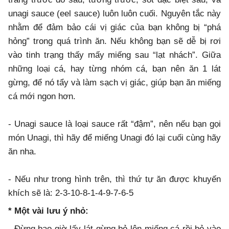
unagi sauce (eel sauce) luôn luôn cuối. Nguyên tắc này
nhằm để đảm bảo cái vị giác của bạn không bị “phá
hỏng” trong quá trình ăn. Nếu không bạn sẽ dễ bị rơi
vào tinh trạng thấy mấy miếng sau “lạt nhách”. Giữa
những loại cá, hay từng nhóm cá, bạn nên ăn 1 lát
gừng, để nó tẩy và làm sạch vị giác, giúp bạn ăn miếng
cá mới ngon hơn.
- Unagi sauce là loại sauce rất “đậm”, nên nếu bạn gọi
món Unagi, thì hãy để miếng Unagi đó lại cuối cùng hãy
ăn nha.
- Nếu như trong hình trên, thì thứ tự ăn được khuyến
khích sẽ là: 2-3-10-8-1-4-9-7-6-5
* Một vài lưu ý nhỏ:
- Đừng bao giờ lấy lát gừng bỏ lên miếng cá rồi bỏ vào