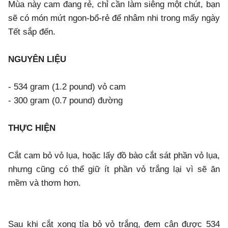
Mùa này cam đang rẻ, chỉ cần làm siêng một chút, bạn
sẽ có món mứt ngon-bổ-rẻ để nhâm nhi trong mấy ngày
Tết sắp đến.
NGUYÊN LIỆU
- 534 gram (1.2 pound) vỏ cam
- 300 gram (0.7 pound) đường
THỰC HIỆN
Cắt cam bỏ vỏ lụa, hoặc lấy đồ bào cắt sát phần vỏ lụa,
nhưng cũng có thể giữ ít phần vỏ trắng lại vì sẽ ăn
mềm và thơm hơn.
Sau khi cắt xong tỉa bỏ vỏ trắng, đem cân được 534