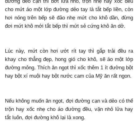
đường dẻo cạn thì bớt lửa nhỏ, trộn nhẹ hay xốc đều
cho mứt áo một lớp đường dẻo tay là tắt bếp liền, còn
hơi nóng trên bếp sẽ đảo nhẹ mứt cho khô dần, đừng
đơi mứt khô mới tắt bếp thì mứt sẻ cứng khô ăn dở.
Lúc này, mứt còn hơi ướt rít tay thì gắp trải đều ra
khay cho thẳng đẹp, hong gió cho khô, sẽ áo một lớp
đường mỏng. Thích ăn ngọt thì xốc thêm 1 ít đường bột
hay bột xí muội hay bột nước cam của Mỹ ăn rất ngon.
Nếu không muốn ăn ngọt, đợi đường cạn và dẻo có thể
trộn hay xốc nhẹ cho áo đường đều, vặn nhỏ lửa hay
tắt luôn, đợi đường khô lại là xong.