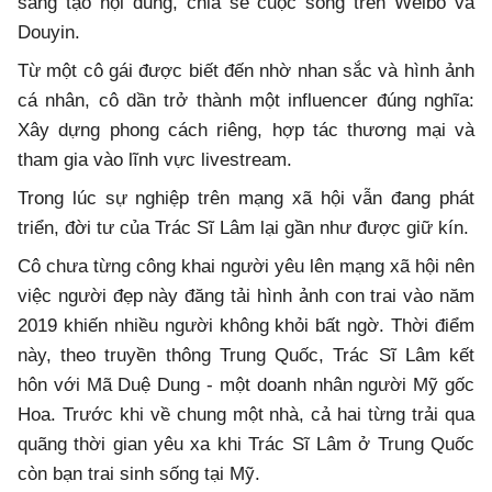
sáng tạo nội dung, chia sẻ cuộc sống trên Weibo và
Douyin.
Từ một cô gái được biết đến nhờ nhan sắc và hình ảnh
cá nhân, cô dần trở thành một influencer đúng nghĩa:
Xây dựng phong cách riêng, hợp tác thương mại và
tham gia vào lĩnh vực livestream.
Trong lúc sự nghiệp trên mạng xã hội vẫn đang phát
triển, đời tư của Trác Sĩ Lâm lại gần như được giữ kín.
Cô chưa từng công khai người yêu lên mạng xã hội nên
việc người đẹp này đăng tải hình ảnh con trai vào năm
2019 khiến nhiều người không khỏi bất ngờ. Thời điểm
này, theo truyền thông Trung Quốc, Trác Sĩ Lâm kết
hôn với Mã Duệ Dung - một doanh nhân người Mỹ gốc
Hoa. Trước khi về chung một nhà, cả hai từng trải qua
quãng thời gian yêu xa khi Trác Sĩ Lâm ở Trung Quốc
còn bạn trai sinh sống tại Mỹ.