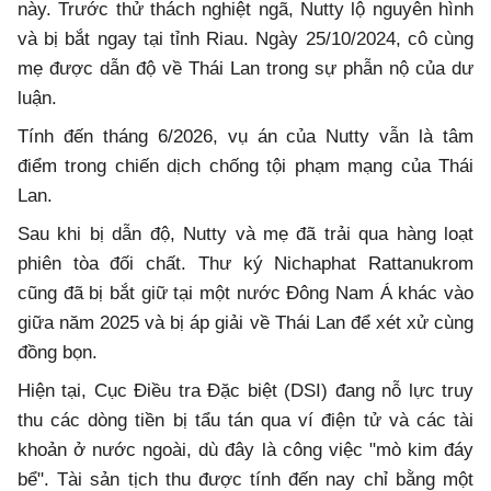
này. Trước thử thách nghiệt ngã, Nutty lộ nguyên hình
và bị bắt ngay tại tỉnh Riau. Ngày 25/10/2024, cô cùng
mẹ được dẫn độ về Thái Lan trong sự phẫn nộ của dư
luận.
Tính đến tháng 6/2026, vụ án của Nutty vẫn là tâm
điểm trong chiến dịch chống tội phạm mạng của Thái
Lan.
Sau khi bị dẫn độ, Nutty và mẹ đã trải qua hàng loạt
phiên tòa đối chất. Thư ký Nichaphat Rattanukrom
cũng đã bị bắt giữ tại một nước Đông Nam Á khác vào
giữa năm 2025 và bị áp giải về Thái Lan để xét xử cùng
đồng bọn.
Hiện tại, Cục Điều tra Đặc biệt (DSI) đang nỗ lực truy
thu các dòng tiền bị tẩu tán qua ví điện tử và các tài
khoản ở nước ngoài, dù đây là công việc "mò kim đáy
bể". Tài sản tịch thu được tính đến nay chỉ bằng một