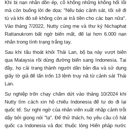
Khi bị nạn nhân dồn ép, cô không những không hối lỗi
mà còn buông lời đe dọa: "Nếu báo cảnh sát, tôi sẽ đi
tù và khi đó sẽ không còn ai trả tiền cho các bạn nữa".
Vào tháng 7/2022, Nutty cùng mẹ và thư ký Nichaphat
Rattanukrom bất ngờ biến mất, để lại hơn 6.000 nạn
nhân trong tình trạng trắng tay.
Sau khi tẩu thoát khỏi Thái Lan, bộ ba này vượt biên
qua Malaysia rồi dùng đường biển sang Indonesia. Tại
đây, họ cải trang thành người dân bản địa và sử dụng
giấy tờ giả để lẩn trốn 13 lệnh truy nã từ cảnh sát Thái
Lan.
Sự nghiệp trốn chạy chấm dứt vào tháng 10/2024 khi
Nutty tìm cách xin hộ chiếu Indonesia để tự do đi lại
quốc tế. Sự nghi ngờ của nhân viên xuất nhập cảnh trỗi
dậy bởi giọng nói "lạ". Để thử thách, họ yêu cầu cô hát
quốc ca Indonesia và đọc thuộc lòng Hiến pháp nước