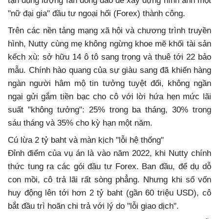
tận dụng lượng fan đông đảo để xây dựng hình ảnh một
"nữ đại gia" đầu tư ngoại hối (Forex) thành công.
Trên các nền tảng mạng xã hội và chương trình truyền
hình, Nutty cùng mẹ không ngừng khoe mẽ khối tài sản
kếch xù: sở hữu 14 ô tô sang trọng và thuê tới 22 bảo
mẫu. Chính hào quang của sự giàu sang đã khiến hàng
ngàn người hâm mộ tin tưởng tuyệt đối, không ngần
ngại gửi gắm tiền bạc cho cô với lời hứa hẹn mức lãi
suất "không tưởng": 25% trong ba tháng, 30% trong
sáu tháng và 35% cho kỳ hạn một năm.
Cú lừa 2 tỷ baht và màn kịch "lỗi hệ thống"
Đỉnh điểm của vụ án là vào năm 2022, khi Nutty chính
thức tung ra các gói đầu tư Forex. Ban đầu, để dụ dỗ
con mồi, cô trả lãi rất sòng phẳng. Nhưng khi số vốn
huy động lên tới hơn 2 tỷ baht (gần 60 triệu USD), cô
bắt đầu trì hoãn chi trả với lý do "lỗi giao dịch".