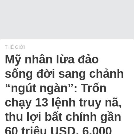
THẾ GIỚI
Mỹ nhân lừa đảo
sống đời sang chảnh
“ngút ngàn”: Trốn
chạy 13 lệnh truy nã,
thu lợi bất chính gần
60 triệu USD, 6.000