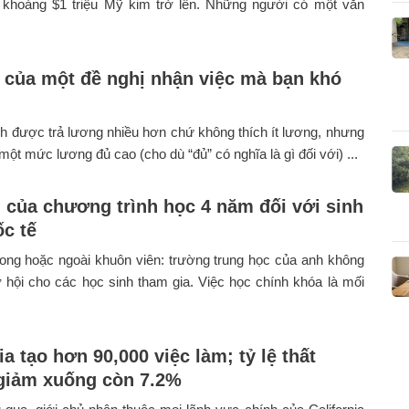
khoảng $1 triệu Mỹ kim trở lên. Những người có một văn
ố của một đề nghị nhận việc mà bạn khó
ch được trả lương nhiều hơn chứ không thích ít lương, nhưng
một mức lương đủ cao (cho dù “đủ” có nghĩa là gì đối với) ...
ch của chương trình học 4 năm đối với sinh
ốc tế
ong hoặc ngoài khuôn viên: trường trung học của anh không
 hội cho các học sinh tham gia. Việc học chính khóa là mối
ia tạo hơn 90,000 việc làm; tỷ lệ thất
giảm xuống còn 7.2%