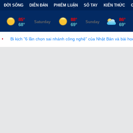
ĐỜI SỐNG
DIỄN ĐÀN
PHIẾM LUẬN
SỔ TAY
KIẾN THỨC
 lần chọn sai nhánh công nghệ" của Nhật Bản và bài học đắt giá
•