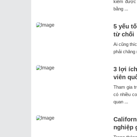
kiếm được 
bằng ...
5 yếu t
từ chối
Ai cũng thí
phải chăng 
3 lợi í
viên qu
Tham gia tr
có nhiều cơ
quan ...
Californ
nghiệp 