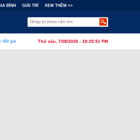
GIA ĐÌNH
GIẢI TRÍ
XEM THÊM >>
Bẫy Tài Chính Đằng Sau "Cơn Sốt" Trà Sữa Nhượng Quyền: Lợi Nhuậ
Thứ sáu, 7/08/2026 - 18:25:52 PM