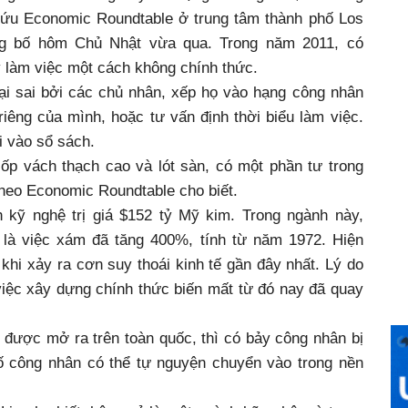
cứu Economic Roundtable ở trung tâm thành phố Los
ng bố hôm Chủ Nhật vừa qua. Trong năm 2011, có
 làm việc một cách không chính thức.
i sai bởi các chủ nhân, xếp họ vào hạng công nhân
iêng của mình, hoặc tư vấn định thời biểu làm việc.
 vào sổ sách.
ốp vách thạch cao và lót sàn, có một phần tư trong
theo Economic Roundtable cho biết.
 kỹ nghệ trị giá $152 tỷ Mỹ kim. Trong ngành này,
 là việc xám đã tăng 400%, tính từ năm 1972. Hiện
ừ khi xảy ra cơn suy thoái kinh tế gần đây nhất. Lý do
 việc xây dựng chính thức biến mất từ đó nay đã quay
được mở ra trên toàn quốc, thì có bảy công nhân bị
số công nhân có thể tự nguyện chuyển vào trong nền