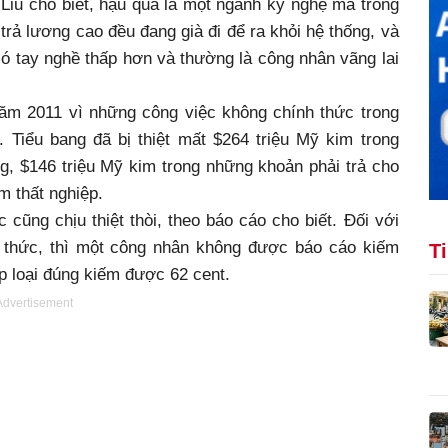
iu cho biết, hậu quả là một ngành kỹ nghệ mà trong
rả lương cao đều đang già đi để ra khỏi hệ thống, và
ó tay nghề thấp hơn và thường là công nhân vãng lai
 năm 2011 vì những công việc không chính thức trong
 Tiểu bang đã bị thiệt mất $264 triệu Mỹ kim trong
g, $146 triệu Mỹ kim trong những khoản phải trả cho
m thất nghiệp.
cũng chịu thiệt thòi, theo báo cáo cho biết. Đối với
 thức, thì một công nhân không được báo cáo kiếm
T
 loại đúng kiếm được 62 cent.
Advertisement