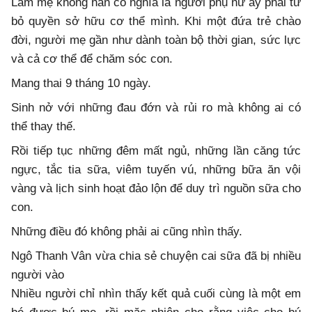
Làm mẹ không hẳn có nghĩa là người phụ nữ ấy phải từ
bỏ quyền sở hữu cơ thể mình. Khi một đứa trẻ chào
đời, người mẹ gần như dành toàn bộ thời gian, sức lực
và cả cơ thể để chăm sóc con.
Mang thai 9 tháng 10 ngày.
Sinh nở với những đau đớn và rủi ro mà không ai có
thể thay thế.
Rồi tiếp tục những đêm mất ngủ, những lần căng tức
ngực, tắc tia sữa, viêm tuyến vú, những bữa ăn vội
vàng và lịch sinh hoạt đảo lộn để duy trì nguồn sữa cho
con.
Những điều đó không phải ai cũng nhìn thấy.
Ngô Thanh Vân vừa chia sẻ chuyện cai sữa đã bị nhiều
người vào
Nhiều người chỉ nhìn thấy kết quả cuối cùng là một em