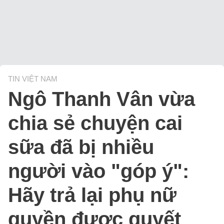
TIN VIỆT NAM
Ngô Thanh Vân vừa
chia sẻ chuyện cai
sữa đã bị nhiều
người vào "góp ý":
Hãy trả lại phụ nữ
quyền được quyết