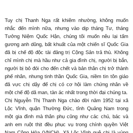
Tuy chị Thanh Nga rất khiêm nhường, không muốn
nhắc đến mình nữa, nhưng vào dịp tháng Tư, tháng
Tưởng Niệm Quốc Hận, chúng tôi muốn nêu lại tấm
gương anh dũng, bất khuất của một chiến sĩ Quốc Gia
đã bị chế độ độc tài đảng trị Cộng Sản trả thù. Không
chỉ mình chị mà hầu như cả gia đình chị, người bị bắn,
người bị bỏ đói cho đến chết và bản thân chị trở thành
phế nhân, nhưng tinh thần Quốc Gia, niềm tin tôn giáo
đã vực chị dậy để chị có cơ hội làm chứng nhân về
một chế độ dã man, tàn ác nhất trong thời đại chúng ta.
Chị Nguyễn Thị Thanh Nga chào đời năm 1952 tại xã
Lộc Vĩnh, quận Thường Đức, tỉnh Quảng Nam trong
một gia đình mà thân phụ cũng như các chú, bác và
anh em ruột thịt đều phục vụ trong chính quyền Việt
Nam Cộng Hòa (VNCH). Xã Lộc Vĩnh quê chị là vùng