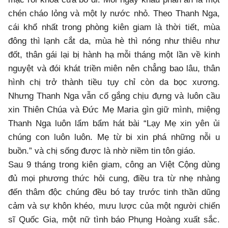
chén cháo lỏng và một ly nước nhỏ. Theo Thanh Nga,
cái khổ nhất trong phòng kiên giam là thời tiết, mùa
đông thì lạnh cắt da, mùa hè thì nóng như thiêu như
đốt, thân gái lại bị hành hạ mỗi tháng một lần về kinh
nguyệt và đói khát triền miên nên chẳng bao lâu, thân
hình chị trở thành tiều tụy chỉ còn da bọc xương.
Nhưng Thanh Nga vẫn cố gắng chịu đựng và luôn cầu
xin Thiên Chúa và Đức Mẹ Maria gìn giữ mình, miệng
Thanh Nga luôn lẩm bẩm hát bài “Lạy Mẹ xin yên ủi
chúng con luôn luôn. Mẹ từ bi xin phá những nỗi u
buồn.” và chị sống được là nhờ niềm tin tôn giáo.
Sau 9 tháng trong kiên giam, công an Việt Cộng dùng
đủ mọi phương thức hỏi cung, điều tra từ nhẹ nhàng
đến thâm độc chúng đều bó tay trước tinh thần dũng
cảm và sự khôn khéo, mưu lược của một người chiến
sĩ Quốc Gia, một nữ tình báo Phụng Hoàng xuất sắc.