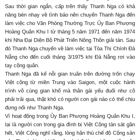
Sau thời gian ngắn, cấp trên thấy Thanh Nga có khả
năng bén nhạy về tình báo nên chuyển Thanh Nga đến
làm việc cho Văn Phòng Thường Trực Ủy Ban Phượng
Hoàng Quân Khu I từ tháng 5 năm 1971 đến năm 1974
khi Nha Đại Diện Bộ Phát Triển Nông Thôn giải tán. Sau
đó Thanh Nga chuyển về làm việc tại Tòa Thị Chính Đà
Nẵng cho đến cuối tháng 3/1975 khi Đà Nẵng rơi vào
tay cộng quân.
Thanh Nga đã kể nỗi gian truân trên đường trốn chạy
Việt cộng từ miền Trung vào Saigon, một cuộc hành
trình vô cùng gian khổ mà thân gái yếu đuối như cô
phải trải qua, thật khó có người con gái nào có thể chịu
đựng nổi như Thanh Nga.
Vì hoạt động trong Ủy Ban Phượng Hoàng Quân Khu I,
lại là người con trong gia đình bị Việt Cộng tàn sát gần
hết, Việt Cộng nghĩ rằng, lòng hận thù chế độ Cộng sản