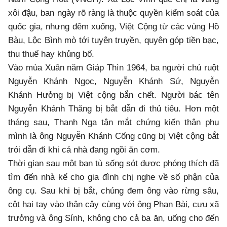
xôi đậu, ban ngày rõ ràng là thuộc quyền kiểm soát của
quốc gia, nhưng đêm xuống, Việt Cộng từ các vùng Hồ
Bàu, Lộc Bình mò tới tuyên truyền, quyên góp tiền bạc,
thu thuế hay khủng bố.
Vào mùa Xuân năm Giáp Thìn 1964, ba người chú ruột
Nguyễn Khánh Ngọc, Nguyễn Khánh Sứ, Nguyễn
Khánh Hưởng bị Việt cộng bắn chết. Người bác tên
Nguyễn Khánh Thăng bị bắt dẫn đi thủ tiêu. Hơn một
tháng sau, Thanh Nga tận mắt chứng kiến thân phụ
mình là ông Nguyễn Khánh Cống cũng bị Việt cộng bắt
trói dẫn đi khi cả nhà đang ngồi ăn cơm.
Thời gian sau một bạn tù sống sót được phóng thích đã
tìm đến nhà kể cho gia đình chị nghe về số phận của
ông cụ. Sau khi bị bắt, chúng đem ông vào rừng sâu,
cột hai tay vào thân cây cùng với ông Phan Bài, cựu xã
trưởng và ông Sính, không cho cả ba ăn, uống cho đến