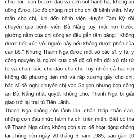
chịu nổi, luôn bị cơn đau và cơn sốt hành hạ, không ăn
uống được, lúc đó chúng mới cho chị đi bệnh viện. May
mắn cho chị, khi đến bệnh viện Huyện Tam Kỳ rồi
chuyển qua bệnh viện Đà Nẵng tuy mỗi nơi trước
giường nằm của chị công an đều gắn tấm bảng: “Không
được tiếp xúc với người này nếu không được phép của
cán bộ.” Nhưng Thanh Nga được một số bác sĩ, y tá, y
công nguyên là người của chế độ cũ nên đối xử rất tử
tế và chăm sóc chu đáo cho chị. Tuy nhiên cả hai nơi
không đủ phương tiện mổ và ráp xương gẫy cho chị,
bác sĩ đề nghị chuyển chị vào Saigon nhưng bọn công
an Đà Nẵng nhất quyết không cho, Thanh Nga bị giải
giao trở lại trại tù Tiên Lãnh.
Thanh Nga không còn lành lặn, chân thấp chân cao,
những cơn đau nhức hành hạ chị triền miên. Biết có tha
về Thanh Nga cũng không còn sức để hoạt động chống
lại chúng nên ngày 20 tháng 6 năm 1985, sau gần 10