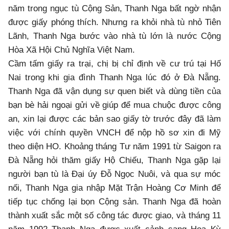
năm trong ngục tù Cộng Sản, Thanh Nga bất ngờ nhận
được giấy phóng thích. Nhưng ra khỏi nhà tù nhỏ Tiên
Lãnh, Thanh Nga bước vào nhà tù lớn là nước Cộng
Hòa Xã Hội Chủ Nghĩa Việt Nam.
Cầm tấm giấy ra trại, chị bị chỉ định về cư trú tại Hố
Nai trong khi gia đình Thanh Nga lúc đó ở Đà Nẵng.
Thanh Nga đã vận dụng sự quen biết và dùng tiền của
bạn bè hải ngoại gửi về giúp để mua chuộc được công
an, xin lại được các bản sao giấy tờ trước đây đã làm
việc với chính quyền VNCH để nộp hồ sơ xin đi Mỹ
theo diện HO. Khoảng tháng Tư năm 1991 từ Saigon ra
Đà Nẵng hỏi thăm giấy Hộ Chiếu, Thanh Nga gặp lại
người bạn tù là Đại úy Đỗ Ngọc Nuôi, và qua sự móc
nối, Thanh Nga gia nhập Mặt Trận Hoàng Cơ Minh để
tiếp tục chống lại bọn Cộng sản. Thanh Nga đã hoàn
thành xuất sắc một số công tác được giao, và tháng 11