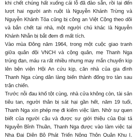
khi chết chúng hất xuống cái lỗ đã đào sẵn, rồi lại đến
lượt hai người anh ruột là Nguyễn Khánh Trừng và
Nguyễn Khánh Tỏa cũng bị công an Việt Cộng theo dõi
và bắn chết tại nhà, một người chú khác là Nguyễn
Khánh Nhẫn bị bắt đem đi mất tích.
Vào mùa Đông năm 1964, trong một cuộc giao tranh
giữa quân đội VNCH và cộng quân, mẹ Thanh Nga
trúng đạn, máu ra rất nhiều nhưng may mắn chuyển kịp
lên bện viện Hội An cứu kịp, căn nhà của gia đình
Thanh Nga cùng dân làng biến thành đống tro tàn sau
trận chiến.
Trước nỗi đau khổ tột cùng, nhà cửa không còn, tài sản
tiêu tan, người thân bị sát hại gần hết, năm 19 tuổi,
Thanh Nga xin phép mẹ đi kiếm việc làm. Nhờ sự quen
biết của người cậu và được sự giới thiệu của Đại tá
Nguyễn Bỉnh Thuần, Thanh Nga được vào làm việc tại
Nha Đại Diện Bộ Phát Triển Nông Thôn Quân Khu I.