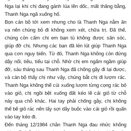
Nga lại khi chị đang gánh lúa lên dốc, mất thăng bằng,
Thanh Nga ngã xuống hố.
Bọn cán bộ tới xem nhưng cho là Thanh Nga nằm ăn
vạ nên chúng bỏ đi không xem xét, chữa trị. Đã thế,
chúng còn cấm chị em bạn tù không được săn sóc,
giúp đỡ chị. Nhưng các bạn đã lén lút giúp Thanh Nga
qua cơn nguy biến. Từ đó, Thanh Nga không còn đứng
dậy nổi, tiêu, tiểu tại chỗ. Nhờ chị em ngấm ngầm giúp
đỡ, sáu tháng sau Thanh Nga đã chống gậy đi lại được,
và cán bộ thấy chị như vậy, chúng bắt chị đi lượm rác.
Thanh Nga không thể cúi xuống lượm từng cọng rác bỏ
vào giỏ, chị ngồi bệt xuống đất kéo lê cái giỏ từ chỗ
này qua chỗ khác. Hai tay phải chống gậy, chị không
thể bê giỏ rác nên lấy sợi dây buộc vào cái giỏ rồi quấn
vào tay kéo đi.
Đến tháng 12/1984 chân Thanh Nga đau nhức không