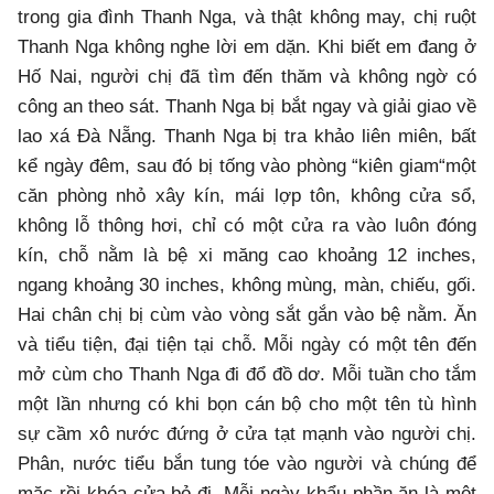
trong gia đình Thanh Nga, và thật không may, chị ruột
Thanh Nga không nghe lời em dặn. Khi biết em đang ở
Hố Nai, người chị đã tìm đến thăm và không ngờ có
công an theo sát. Thanh Nga bị bắt ngay và giải giao về
lao xá Đà Nẵng. Thanh Nga bị tra khảo liên miên, bất
kể ngày đêm, sau đó bị tống vào phòng “kiên giam“một
căn phòng nhỏ xây kín, mái lợp tôn, không cửa sổ,
không lỗ thông hơi, chỉ có một cửa ra vào luôn đóng
kín, chỗ nằm là bệ xi măng cao khoảng 12 inches,
ngang khoảng 30 inches, không mùng, màn, chiếu, gối.
Hai chân chị bị cùm vào vòng sắt gắn vào bệ nằm. Ăn
và tiểu tiện, đại tiện tại chỗ. Mỗi ngày có một tên đến
mở cùm cho Thanh Nga đi đổ đồ dơ. Mỗi tuần cho tắm
một lần nhưng có khi bọn cán bộ cho một tên tù hình
sự cầm xô nước đứng ở cửa tạt mạnh vào người chị.
Phân, nước tiểu bắn tung tóe vào người và chúng để
mặc rồi khóa cửa bỏ đi. Mỗi ngày khẩu phần ăn là một