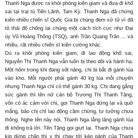
Thanh Nga được ra khỏi phòng kiên giam và đưa đi khổ
sai tại trại tù Tiên Lãnh, Tam Kỳ. Thanh Nga đã chứng
kiến nhiều chiến sĩ Quốc Gia bị chúng đem xử tử vì đã
tỏ thái độ chống lại chúng một cách tích cực như Đại
úy Vũ Hoàng Thông (TSQ), anh Trần Quang Trân ... và
nhiều, rất nhiều chiến sĩ kiên cường khác.
Dù ra khỏi phòng kiên giam, đi lao động khổ sai,
Nguyễn Thị Thanh Nga vẫn luôn bị theo dõi và hành hạ.
Một hôm trong khi đang sốt nặng, chị bị bắt đi gánh lúa
vào kho. Mỗi người phải gánh 40 kg lúa mỗi chuyến
nhưng Thanh Nga chỉ có thể gánh 30 kg. Chị đang gắng
sức gánh thì tên nữ cán bộ Trương Thị Thanh Tặng,
vốn có ác cảm với chị, gọi Thanh Nga đứng lại và quở
mắng, bảo chị chỉ lao động cầm chừng, tư tưởng chưa
thông. Nghe tên này nói, Thanh Nga lẳng lặng gánh lúa
đi không trả lời. Tên Tặng gọi giựt lại. Thanh Nga chưa
kịp dừng chân thì y thị chạy tới kéo gánh của Thanh