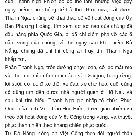
của Thanh Nga khiến cô có thể làm những việc gây
nguy hiểm cho chúng để trả thù. Hơn nữa, bắt được
Thanh Nga, chúng sẽ khai thác cô về hoạt động của Ủy
Ban Phượng Hoàng, tìm xem cơ sở nào của chúng đã
đầu hàng phía Quốc Gia, ai đã chỉ điểm phá vỡ các ổ
nằm vùng của chúng, vì thế ngay sau khi chiếm Đà
Nẵng, chúng đã chỉ thị công an truy tìm Thanh Nga
khắp nơi.
Phần Thanh Nga, trên đường chạy loạn, cô lạc mất mẹ
và chị, một mình tìm mọi cách vào Saigon, băng rừng,
lội suối, có lúc đi xe thồ, xe đạp, xe chở heo, cuối cùng
cô cũng tìm đến được nhà người quen ở Hố Nai, và
sau khi tìm hiểu, Thanh Nga gia nhập tổ chức Phục
Quốc của Linh Mục Trần Học Hiệu, được giao nhiệm vụ
theo dõi hoạt động của Việt Cộng trong vùng, và thuyết
phục thanh niên theo kháng chiến phục quốc.
Từ Đà Nẵng, công an Việt Cộng theo dõi người thân