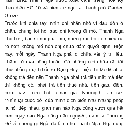
năm 1992 Thanh Nga được xuất cảnh sang Hoa Kỳ
theo diện HO 10 và hiện cư ngụ tại thành phố Garden
Grove.
Trước khi chia tay, nhìn chị nhăn nhó vì đau đớn ở
chân, chúng tôi hỏi sao chị không đi mổ. Thanh Nga
cho biết, bác sĩ nói phải mổ, nhưng mổ thì có nhiều rủi
ro hơn không mổ nên chị chưa dám quyết định. Hiện
nay, mỗi ngày Thanh Nga phải đi chữa vật lý trị liệu,
châm cứu và uống thuốc. Có những nơi chữa rất tốt
như phòng mạch bác sĩ Đặng Huy Thiệu thì MediCal lại
không trả tiền nên Thanh Nga phải trả tiền mặt mà tiền
thì không có, phải trả tiền thuê nhà, tiền gas, điện,
nước v.v... nên thật là nan giải. Nhưngchị tâm sự:
“Nhìn lại cuộc đời của mình diễn biến như những phép
lạ nối tiếp nhau, gian nan nào Nga cũng vượt qua hết
nên ngày nào Nga cũng cầu nguyện, cảm tạ Thượng
Đế về những gì Ngài đã làm cho Thanh Nga. Nga cũng